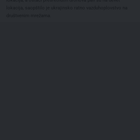
lokacija, a ostaci presretnutih dronova pali su na devet
lokacija, saopštilo je ukrajinsko ratno vazduhoplovstvo na
društvenim mrežama.