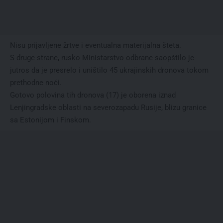
Nisu prijavljene žrtve i eventualna materijalna šteta.
S druge strane, rusko Ministarstvo odbrane saopštilo je
jutros da je presrelo i uništilo 45 ukrajinskih dronova tokom
prethodne noći.
Gotovo polovina tih dronova (17) je oborena iznad
Lenjingradske oblasti na severozapadu Rusije, blizu granice
sa Estonijom i Finskom.