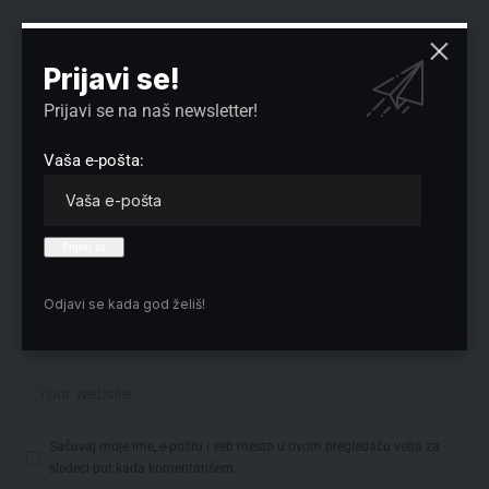
Prijavi se!
Prijavi se na naš newsletter!
Vaša e-pošta:
Odjavi se kada god želiš!
Sačuvaj moje ime, e-poštu i veb mesto u ovom pregledaču veba za
sledeći put kada komentarišem.