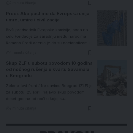
2 minuta čitanja
Prodi: Ako pustimo da Evropska unija
umre, umire i civilizacija
Bivši predsednik Evropske komisije, sada na
čelu Fondacije za saradnju među narodima
Romano Prodi ocenio je da su nacionalizam i…
4 minuta čitanja
Skup ZLF u subotu povodom 10 godina
od noćnog rušenja u kvartu Savamala
u Beogradu
Zeleno-levi front / Ne davimo Beograd (ZLF) je
za subotu, 25.april, najavio skup povodom
deset godina od noći u kojoj su…
2 minuta čitanja