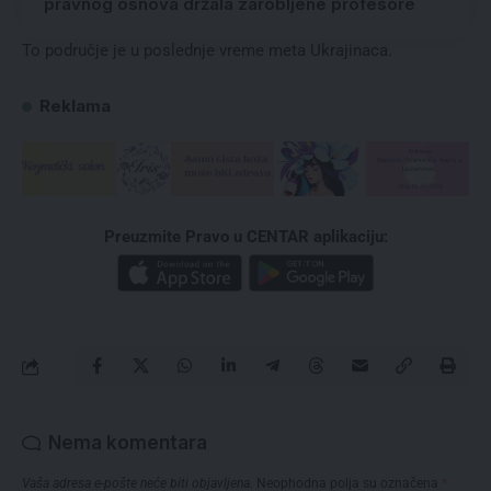
pravnog osnova držala zarobljene profesore
To područje je u poslednje vreme meta Ukrajinaca.
Reklama
Preuzmite Pravo u CENTAR aplikaciju:
Nema komentara
Vaša adresa e-pošte neće biti objavljena.
Neophodna polja su označena
*