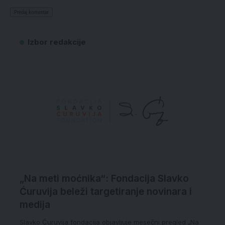
Izbor redakcije
„Na meti moćnika“: Fondacija Slavko
Ćuruvija beleži targetiranje novinara i
medija
Slavko Ćuruvija fondacija objavljuje mesečni pregled „Na