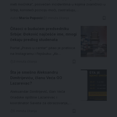
meti moćnika“, posvećen incidentima u kojima zvaničnici u
Srbiji, koristeći poziciju moći, zastrašuju,…
Autor:
Maria Popović
1 minuta čitanja
Čitaoci o budućem predsedniku
Srbije: Đoković najčešće ime, mnogi
čekaju predlog studenata
Portal „Pravo u centar“ pitao je pratioce
na Instagramu i Fejsbuku: „Ko…
3 minuta čitanja
Šta je smešno Aleksandru
Dimitrijeviću, članu Veća GO
Lazarevac?
Aleksandar Dimitrijević, član Veća
Gradske opštine Lazarevac i
koordinator Saveta za obrazovanje,…
5 minuta čitanja