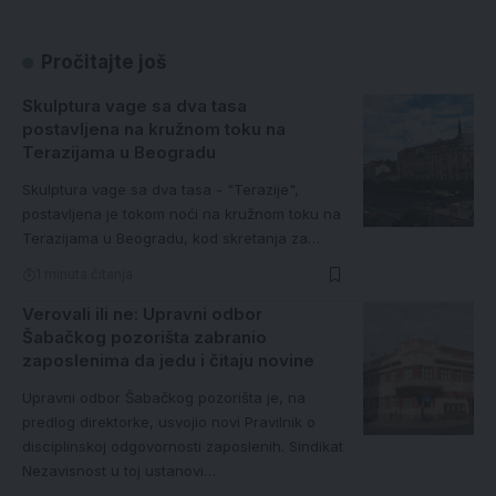
Pročitajte još
Skulptura vage sa dva tasa
postavljena na kružnom toku na
Terazijama u Beogradu
Skulptura vage sa dva tasa - "Terazije",
postavljena je tokom noći na kružnom toku na
Terazijama u Beogradu, kod skretanja za…
1 minuta čitanja
Verovali ili ne: Upravni odbor
Šabačkog pozorišta zabranio
zaposlenima da jedu i čitaju novine
Upravni odbor Šabačkog pozorišta je, na
predlog direktorke, usvojio novi Pravilnik o
disciplinskoj odgovornosti zaposlenih. Sindikat
Nezavisnost u toj ustanovi…