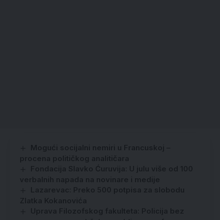
Mogući socijalni nemiri u Francuskoj –
procena političkog analitičara
Fondacija Slavko Ćuruvija: U julu više od 100
verbalnih napada na novinare i medije
Lazarevac: Preko 500 potpisa za slobodu
Zlatka Kokanovića
Uprava Filozofskog fakulteta: Policija bez