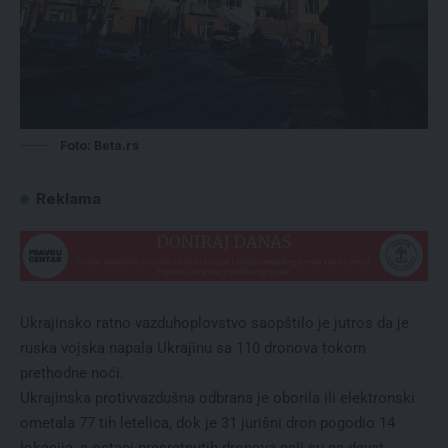
Foto: Beta.rs
Reklama
Ukrajinsko ratno vazduhoplovstvo saopštilo je jutros da je
ruska vojska napala Ukrajinu sa 110 dronova tokom
prethodne noći.
Ukrajinska protivvazdušna odbrana je oborila ili elektronski
ometala 77 tih letelica, dok je 31 jurišni dron pogodio 14