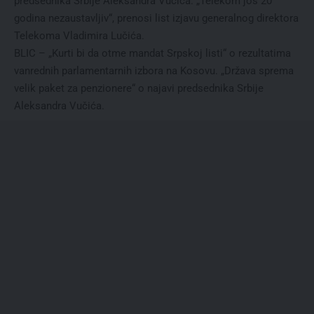
predsednika Srbije Aleksandra Vučića. „Telekom još 20
godina nezaustavljiv“, prenosi list izjavu generalnog direktora
Telekoma Vladimira Lučića.
BLIC – „Kurti bi da otme mandat Srpskoj listi“ o rezultatima
vanrednih parlamentarnih izbora na Kosovu. „Država sprema
velik paket za penzionere“ o najavi predsednika Srbije
Aleksandra Vučića.