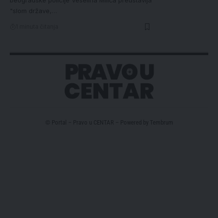
beogradske policije Veselina Milića predstavlja
"slom države,…
1 minuta čitanja
© Portal – Pravo u CENTAR – Powered by
Tembrum