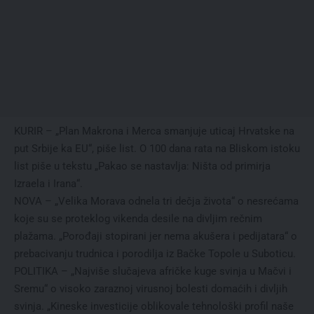
KURIR – „Plan Makrona i Merca smanjuje uticaj Hrvatske na
put Srbije ka EU“, piše list. O 100 dana rata na Bliskom istoku
list piše u tekstu „Pakao se nastavlja: Ništa od primirja
Izraela i Irana“.
NOVA – „Velika Morava odnela tri dečja života“ o nesrećama
koje su se proteklog vikenda desile na divljim rečnim
plažama. „Porođaji stopirani jer nema akušera i pedijatara“ o
prebacivanju trudnica i porodilja iz Bačke Topole u Suboticu.
POLITIKA – „Najviše slučajeva afričke kuge svinja u Mačvi i
Sremu“ o visoko zaraznoj virusnoj bolesti domaćih i divljih
svinja. „Kineske investicije oblikovale tehnološki profil naše