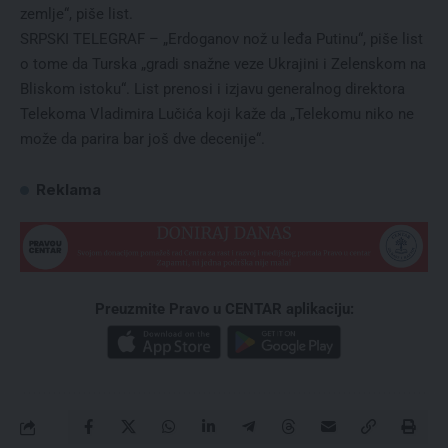
zemlje“, piše list.
SRPSKI TELEGRAF – „Erdoganov nož u leđa Putinu“, piše list
o tome da Turska „gradi snažne veze Ukrajini i Zelenskom na
Bliskom istoku“. List prenosi i izjavu generalnog direktora
Telekoma Vladimira Lučića koji kaže da „Telekomu niko ne
može da parira bar još dve decenije“.
Reklama
Preuzmite Pravo u CENTAR aplikaciju: