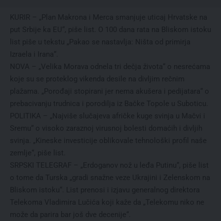
KURIR – „Plan Makrona i Merca smanjuje uticaj Hrvatske na
put Srbije ka EU“, piše list. O 100 dana rata na Bliskom istoku
list piše u tekstu „Pakao se nastavlja: Ništa od primirja
Izraela i Irana“.
NOVA – „Velika Morava odnela tri dečja života“ o nesrećama
koje su se proteklog vikenda desile na divljim rečnim
plažama. „Porođaji stopirani jer nema akušera i pedijatara“ o
prebacivanju trudnica i porodilja iz Bačke Topole u Suboticu.
POLITIKA – „Najviše slučajeva afričke kuge svinja u Mačvi i
Sremu“ o visoko zaraznoj virusnoj bolesti domaćih i divljih
svinja. „Kineske investicije oblikovale tehnološki profil naše
zemlje“, piše list.
SRPSKI TELEGRAF – „Erdoganov nož u leđa Putinu“, piše list
o tome da Turska „gradi snažne veze Ukrajini i Zelenskom na
Bliskom istoku“. List prenosi i izjavu generalnog direktora
Telekoma Vladimira Lučića koji kaže da „Telekomu niko ne
može da parira bar još dve decenije“.