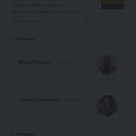
Gradske opštine Lazarevac i
koordinator Saveta za obrazovanje,…
5 minuta čitanja
Novinari
Maria Popović
680 Članci
Urednica
Tamara Cvetković
577 Članci
Reklama