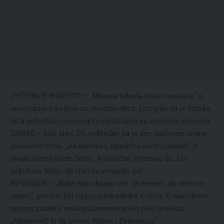
VEČERNJE NOVOSTI – „Morava odnela troje osnovaca“ o
nesrećama u kojima su stradala deca. List piše da je Srpska
lista pobedila u kosovskim opštinama sa srpskom većinom.
DANAS – List slavi 29. rođendan pa je deo naslovne strane
posvećen tome. „Akademska zajednica neće odustati“ o
skupu ispred vlade Srbije. Analitičari smatraju da „EU
pokušava Srbiju da vrati na evropski put“.
INFORMER – „Ruše nam državu već 18 meseci, ali neće im
uspeti“, prenosi list izjavu predsednika Vučića. O navodnom
tajnom zadatku ruskog biznismena list piše u tekstu
„Abramovič bi da pomiri Putina i Zelenskog“.