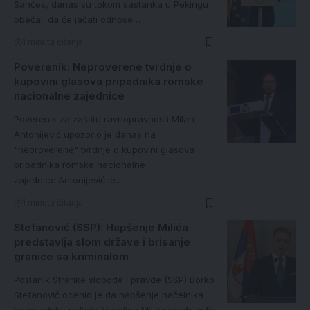
Sančes, danas su tokom sastanka u Pekingu
obećali da će jačati odnose…
1 minuta čitanja
Poverenik: Neproverene tvrdnje o
kupovini glasova pripadnika romske
nacionalne zajednice
Poverenik za zaštitu ravnopravnosti Milan
Antonijević upozorio je danas na
"neproverene" tvrdnje o kupovini glasova
pripadnika romske nacionalne
zajednice.Antonijević je…
1 minuta čitanja
Stefanović (SSP): Hapšenje Milića
predstavlja slom države i brisanje
granice sa kriminalom
Poslanik Stranke slobode i pravde (SSP) Borko
Stefanović ocenio je da hapšenje načelnika