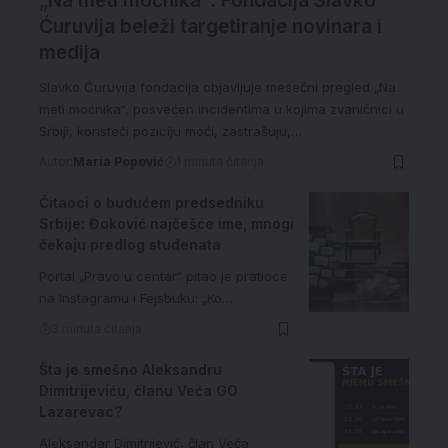
„Na meti moćnika“: Fondacija Slavko
Ćuruvija beleži targetiranje novinara i
medija
Slavko Ćuruvija fondacija objavljuje mesečni pregled „Na
meti moćnika“, posvećen incidentima u kojima zvaničnici u
Srbiji, koristeći poziciju moći, zastrašuju,…
Autor:
Maria Popović
1 minuta čitanja
Čitaoci o budućem predsedniku
Srbije: Đoković najčešće ime, mnogi
čekaju predlog studenata
Portal „Pravo u centar“ pitao je pratioce
na Instagramu i Fejsbuku: „Ko…
3 minuta čitanja
Šta je smešno Aleksandru
Dimitrijeviću, članu Veća GO
Lazarevac?
Aleksandar Dimitrijević, član Veća