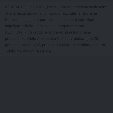
BEOGRAD, 9. juna 2026. (Beta) – Dnevni listovi na naslovnim
stranama za utorak, 9. jun, pišu o rezultatima izbora na
Kosovu, finansijskoj pomoći za penzionere koju vlast
najavljuje, afričkoj kugi svinja i drugim temama.
ALO – „Veliki paket za penzionere“, piše list o najavi
predsednika Srbije Aleksandra Vučića. „Telekom još 20
godina nezaustavljiv“, prenosi list izjavu generalnog direktora
Telekoma Vladimira Lučića.