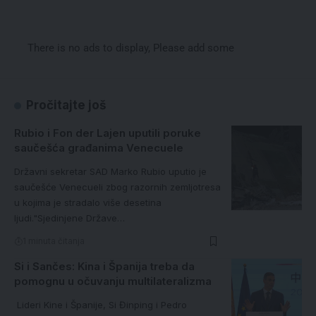
There is no ads to display, Please add some
Pročitajte još
Rubio i Fon der Lajen uputili poruke
saučešća građanima Venecuele
Državni sekretar SAD Marko Rubio uputio je
saučešće Venecueli zbog razornih zemljotresa
u kojima je stradalo više desetina
ljudi."Sjedinjene Države…
1 minuta čitanja
Si i Sančes: Kina i Španija treba da
pomognu u očuvanju multilateralizma
Lideri Kine i Španije, Si Đinping i Pedro