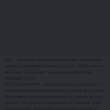
BLIC – „Kurti bi da otme mandat Srpskoj listi“ o rezultatima
vanrednih parlamentarnih izbora na Kosovu. „Država sprema
velik paket za penzionere“ o najavi predsednika Srbije
Aleksandra Vučića.
VEČERNJE NOVOSTI – „Morava odnela troje osnovaca“ o
nesrećama u kojima su stradala deca. List piše da je Srpska
lista pobedila u kosovskim opštinama sa srpskom većinom.
DANAS – List slavi 29. rođendan pa je deo naslovne strane
posvećen tome. „Akademska zajednica neće odustati“ o