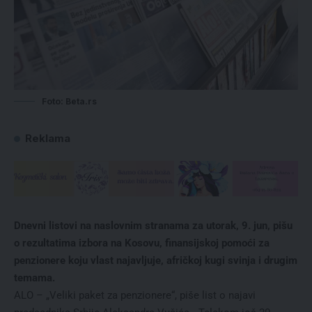
Foto: Beta.rs
Reklama
Dnevni listovi na naslovnim stranama za utorak, 9. jun, pišu
o rezultatima izbora na Kosovu, finansijskoj pomoći za
penzionere koju vlast najavljuje, afričkoj kugi svinja i drugim
temama.
ALO – „Veliki paket za penzionere“, piše list o najavi