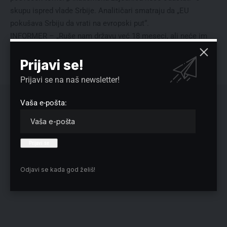
skupu ispred vlade Srbije. Analitičari smatraju da „EU
pokušava Srbiju da vrati na evropski put“.
INFORMER – „Ruše nam državu već 18 meseci, ali neće im
uspeti“, prenosi list izjavu predsednika Vučića. O navodnom
tajnom zadatku ruskog biznismena list piše u tekstu
Prijavi se!
„Abramovič bi da pomiri Putina i Zelenskog“.
Prijavi se na naš newsletter!
Vaša e-pošta:
Odjavi se kada god želiš!