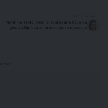
SLEDEĆI ČLANAK
Marinika Tepić: Veliki broj građana hoće da
glasa isključivo za proevropsku opoziciju
načena
*