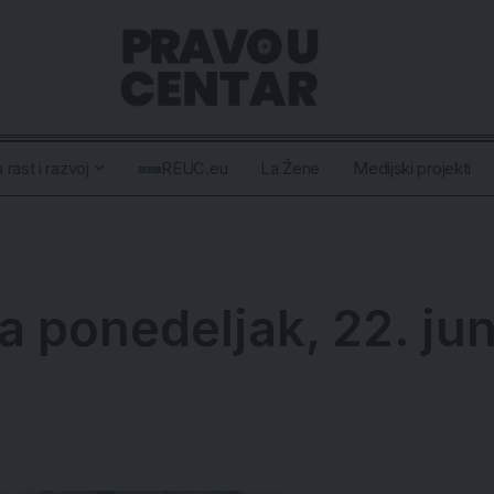
 rast i razvoj
REUC.eu
La Žene
Medijski projekti
a ponedeljak, 22. ju