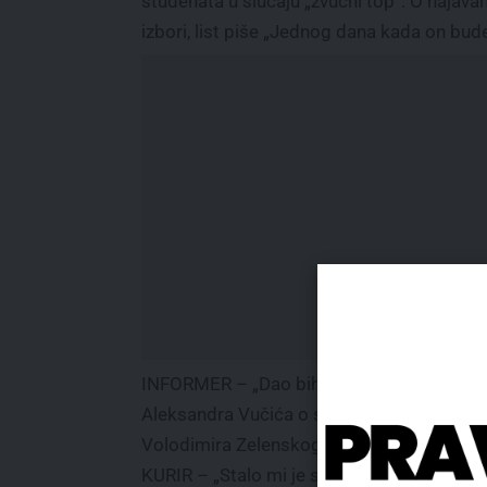
studenata u slučaju „zvučni top“. O najav
izbori, list piše „Jednog dana kada on bu
INFORMER – „Dao bih ostavku da je bilo zv
Aleksandra Vučića o slučaju „zvučni top“. 
Volodimira Zelenskog da će napasti Beloru
KURIR – „Stalo mi je samo da narod sazna i