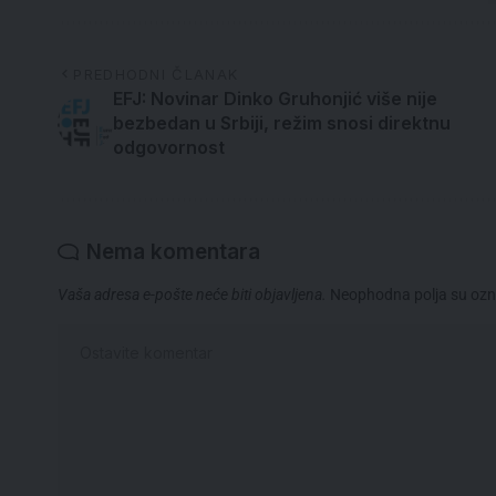
PREDHODNI ČLANAK
EFJ: Novinar Dinko Gruhonjić više nije
bezbedan u Srbiji, režim snosi direktnu
odgovornost
Nema komentara
Vaša adresa e-pošte neće biti objavljena.
Neophodna polja su oz