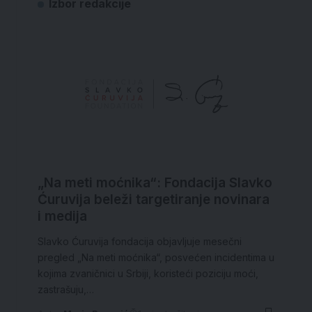
Izbor redakcije
„Na meti moćnika“: Fondacija Slavko
Ćuruvija beleži targetiranje novinara
i medija
Slavko Ćuruvija fondacija objavljuje mesečni
pregled „Na meti moćnika“, posvećen incidentima u
kojima zvaničnici u Srbiji, koristeći poziciju moći,
zastrašuju,…