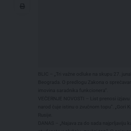
BLIC – „Tri važne odluke na skupu 27. juna“
Beograda. O predlogu Zakona o sprečavanju
imovina saradnika funkcionera“.
VEČERNJE NOVOSTI – List prenosi izjavu p
narod čuje istinu o zvučnom topu“. „Gori K
Rusije.
DANAS – „Najava za do sada najprljaviju k