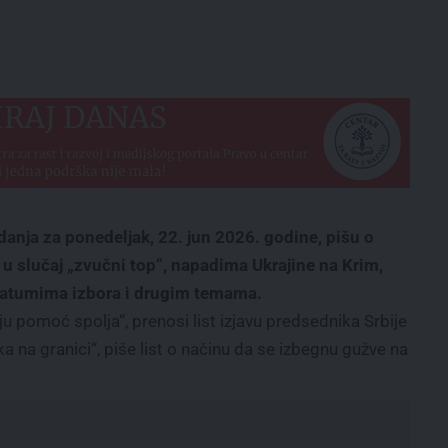
anja za ponedeljak, 22. jun 2026. godine, pišu o
u slučaj „zvučni top“, napadima Ukrajine na Krim,
 datumima izbora i drugim temama.
ju pomoć spolja“, prenosi list izjavu predsednika Srbije
a na granici“, piše list o načinu da se izbegnu gužve na