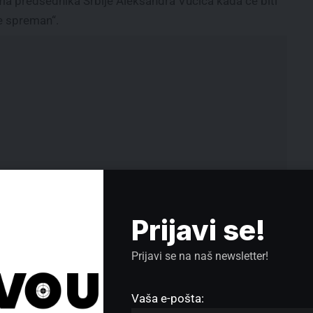
ama predsednika Srbije Aleksandra Vučića kada će biti
de spreman“.
Prijavi se!
učnog topa“, prenosi list izjavu predsednika
Prijavi se na naš newsletter!
List prenosi i najavu ukrajinskog predsednika
siju.
Vaša e-pošta:
stinu o svemu“, prenosi list izjavu predsednika Vučića