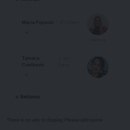
Maria Popović
677 Članci
Urednica
Tamara
577
Cvetković
Članci
Reklama
There is no ads to display, Please add some