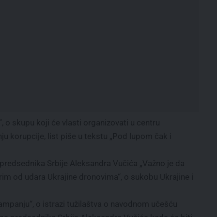
, o skupu koji će vlasti organizovati u centru
 korupcije, list piše u tekstu „Pod lupom čak i
redsednika Srbije Aleksandra Vučića „Važno je da
rim od udara Ukrajine dronovima“, o sukobu Ukrajine i
ampanju“, o istrazi tužilaštva o navodnom učešću