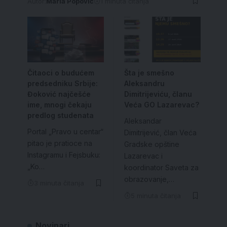
Autor:
Maria Popović
1 minuta čitanja
Čitaoci o budućem
Šta je smešno
predsedniku Srbije:
Aleksandru
Đoković najčešće
Dimitrijeviću, članu
ime, mnogi čekaju
Veća GO Lazarevac?
predlog studenata
Aleksandar
Portal „Pravo u centar“
Dimitrijević, član Veća
pitao je pratioce na
Gradske opštine
Instagramu i Fejsbuku:
Lazarevac i
„Ko…
koordinator Saveta za
obrazovanje,…
3 minuta čitanja
5 minuta čitanja
Novinari