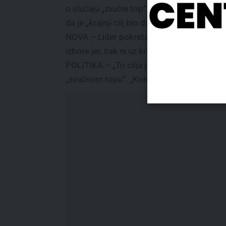
o slučaju „zvučni top“. List prenosi i izj
da je „krajnji cilj bio da se zemlja izoluje 
NOVA – Lider pokreta Kreni-promeni Savo M
izbore jer, čak ni uz krađu, nema većinu“. „
POLITIKA – „Tri cilja jedne laži“, o konfe
„zvučnom topu“. „Kome smeta promena kurs