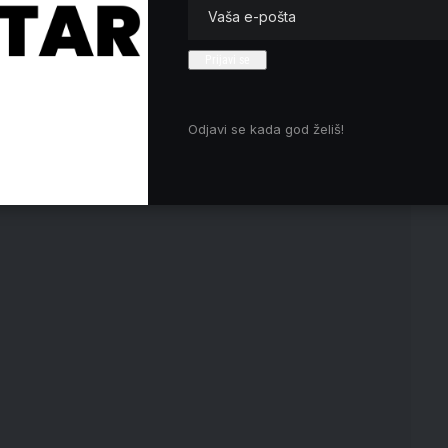
avu predsednice Narodne skupštine Ana Brnabić koja kaže
i direktno pruži podrška blokaderima iz inostranstva“.
anojlović u intervjuu za list navodi „Vlast ne sme na
Vučić nije ni u Trampovom vidnom polju“, piše list.
renciji za novinare predsednice parlamenta Ane Brnabić o
Odjavi se kada god želiš!
a Amerike prema Prištini“, piše list.