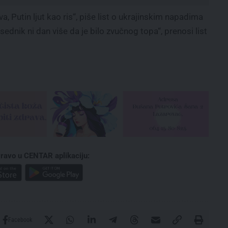
Putin ljut kao ris“, piše list o ukrajinskim napadima
ednik ni dan više da je bilo zvučnog topa“, prenosi list
ravo u CENTAR aplikaciju:
Facebook