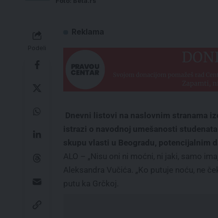
Foto: Beta.rs
Reklama
Podeli
Dnevni listovi na naslovnim stranama izd
istrazi o navodnoj umešanosti studenata 
skupu vlasti u Beogradu, potencijalnim
ALO – „Nisu oni ni moćni, ni jaki, samo ima
Aleksandra Vučića. „Ko putuje noću, ne ček
putu ka Grčkoj.