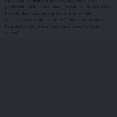
ALO – „Srbija stabilna usred oluje“, list prenosi izjavu
predsednika Aleksandra Vučića. „Paviljoni za EXPO gotovi do
kraja oktobra“, kaže ministar finansija Siniša Mali.
BLIC – „Brže preko granice uz klik“ – list najavljuje aplikaciju
koja stiže do leta. O ratu: „Amerika priprema ‘konačan
udarac'“.