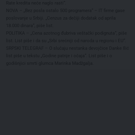
Rate kredita neće naglo rasti“.
NOVA – „Bez posla ostalo 500 programera“ – IT firme gase
poslovanje u Srbiji. „Cenzus za dečiji dodatak od aprila
18.000 dinara“, piše list.
POLITIKA – „Cena azotnog đubriva veštački podignuta“, piše
list. List piše i da su „Srbi srećniji od naroda u regionu i EU“.
SRPSKI TELEGRAF – O slučaju nestanka devojčice Danke Ilić
list piše u tekstu „Godine patnje i očaja“. List piše i o
godišnjici smrti glumca Marinka Madžgalja.