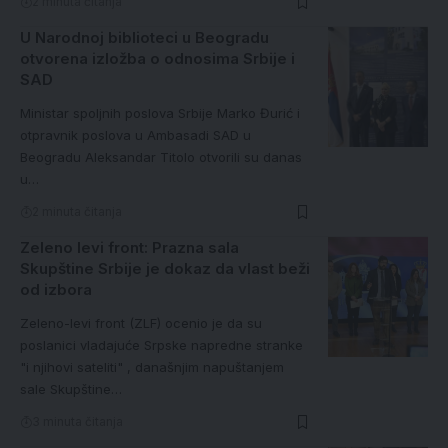
2 minuta čitanja
U Narodnoj biblioteci u Beogradu
otvorena izložba o odnosima Srbije i
SAD
Ministar spoljnih poslova Srbije Marko Đurić i
otpravnik poslova u Ambasadi SAD u
Beogradu Aleksandar Titolo otvorili su danas
u…
2 minuta čitanja
Zeleno levi front: Prazna sala
Skupštine Srbije je dokaz da vlast beži
od izbora
Zeleno-levi front (ZLF) ocenio je da su
poslanici vladajuće Srpske napredne stranke
"i njihovi sateliti" , današnjim napuštanjem
sale Skupštine…
3 minuta čitanja