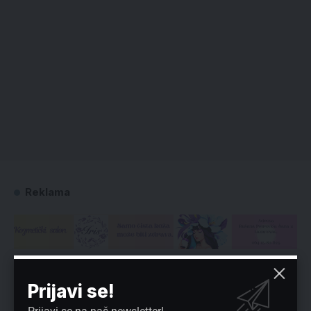
Reklama
Preuzmite Pravo u CENTAR aplikaciju:
Prijavi se!