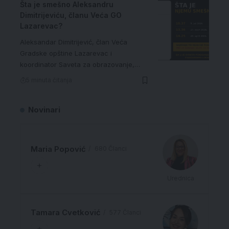
Šta je smešno Aleksandru
Dimitrijeviću, članu Veća GO
Lazarevac?
Aleksandar Dimitrijević, član Veća
Gradske opštine Lazarevac i
koordinator Saveta za obrazovanje,…
5 minuta čitanja
Novinari
Maria Popović
680 Članci
Urednica
Tamara Cvetković
577 Članci