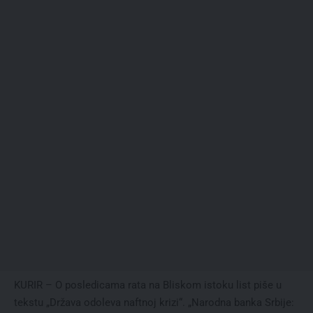
KURIR – O posledicama rata na Bliskom istoku list piše u
tekstu „Država odoleva naftnoj krizi“. „Narodna banka Srbije: