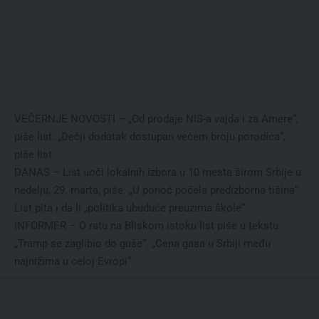
VEČERNJE NOVOSTI – „Od prodaje NIS-a vajda i za Amere“,
piše list. „Dečji dodatak dostupan većem broju porodica“,
piše list.
DANAS – List uoči lokalnih izbora u 10 mesta širom Srbije u
nedelju, 29. marta, piše: „U ponoć počela predizborna tišina“.
List pita i da li „politika ubuduće preuzima škole“.
INFORMER – O ratu na Bliskom istoku list piše u tekstu
„Tramp se zaglibio do guše“. „Cena gasa u Srbiji među
najnižima u celoj Evropi“.