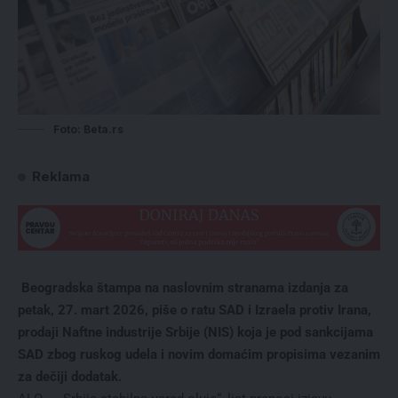
Foto: Beta.rs
Reklama
Beogradska štampa na naslovnim stranama izdanja za
petak, 27. mart 2026, piše o ratu SAD i Izraela protiv Irana,
prodaji Naftne industrije Srbije (NIS) koja je pod sankcijama
SAD zbog ruskog udela i novim domaćim propisima vezanim
za dečiji dodatak.