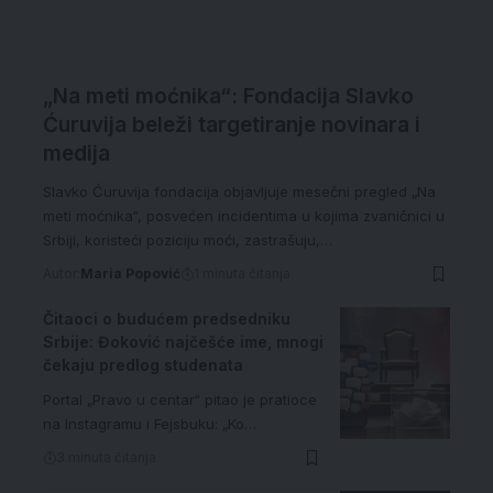
„Na meti moćnika“: Fondacija Slavko
Ćuruvija beleži targetiranje novinara i
medija
Slavko Ćuruvija fondacija objavljuje mesečni pregled „Na
meti moćnika“, posvećen incidentima u kojima zvaničnici u
Srbiji, koristeći poziciju moći, zastrašuju,…
Autor:
Maria Popović
1 minuta čitanja
Čitaoci o budućem predsedniku
Srbije: Đoković najčešće ime, mnogi
čekaju predlog studenata
Portal „Pravo u centar“ pitao je pratioce
na Instagramu i Fejsbuku: „Ko…
3 minuta čitanja