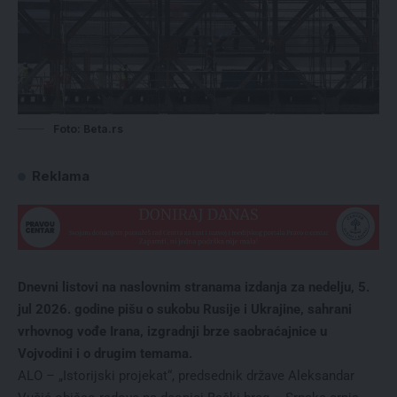
Foto: Beta.rs
Reklama
Dnevni listovi na naslovnim stranama izdanja za nedelju, 5.
jul 2026. godine pišu o sukobu Rusije i Ukrajine, sahrani
vrhovnog vođe Irana, izgradnji brze saobraćajnice u
Vojvodini i o drugim temama.
ALO – „Istorijski projekat“, predsednik države Aleksandar