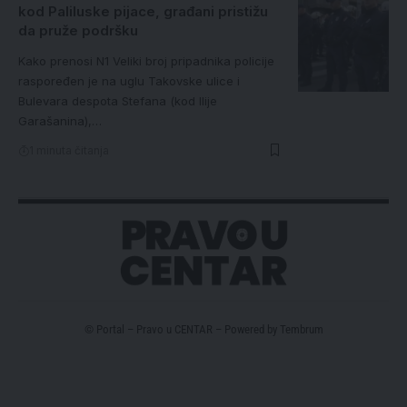
kod Paliluske pijace, građani pristižu
da pruže podršku
Kako prenosi N1 Veliki broj pripadnika policije
raspoređen je na uglu Takovske ulice i
Bulevara despota Stefana (kod Ilije
Garašanina),…
1 minuta čitanja
© Portal – Pravo u CENTAR – Powered by
Tembrum