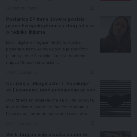
2 minuta čitanja
Poslanica EP Irena Joveva poslala
pismo Evropskoj komisiji zbog odluke
o rudniku litijuma
Izvor: digitalni magazin REUC. Evropska
poslanica Irena Joveva uputila je zvanično
pisano pitanje Evropskoj komisiji povodom
najave 13 novih strateških…
3 minuta čitanja
Udruženja „Marginasto“ i „Panakeja“
za Lazarevac, grad pristupačan za sve
Ovaj značajan projekat ima za cilj da poboljša
kvalitet života osoba sa oštećenim vidom u
Lazarevcu. Jedan od konkretnih rezultata…
1 minuta čitanja
Veliki broj policije okružio studente