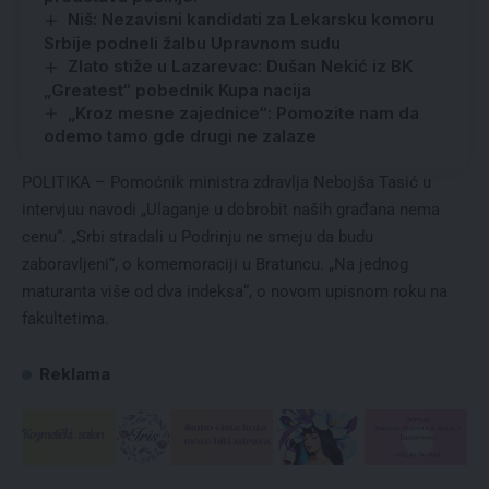
Niš: Nezavisni kandidati za Lekarsku komoru
Srbije podneli žalbu Upravnom sudu
Zlato stiže u Lazarevac: Dušan Nekić iz BK
„Greatest“ pobednik Kupa nacija
„Kroz mesne zajednice“: Pomozite nam da
odemo tamo gde drugi ne zalaze
POLITIKA – Pomoćnik ministra zdravlja Nebojša Tasić u
intervjuu navodi „Ulaganje u dobrobit naših građana nema
cenu“. „Srbi stradali u Podrinju ne smeju da budu
zaboravljeni“, o komemoraciji u Bratuncu. „Na jednog
maturanta više od dva indeksa“, o novom upisnom roku na
fakultetima.
Reklama