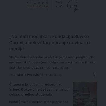
„Na meti moćnika“: Fondacija Slavko
Ćuruvija beleži targetiranje novinara i
medija
Slavko Ćuruvija fondacija objavljuje mesečni pregled „Na
meti moćnika“, posvećen incidentima u kojima zvaničnici u
Srbiji, koristeći poziciju moći, zastrašuju,…
Autor:
Maria Popović
1 minuta čitanja
Čitaoci o budućem predsedniku
Srbije: Đoković najčešće ime, mnogi
čekaju predlog studenata
Portal „Pravo u centar“ pitao je pratioce