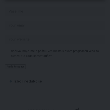
Sačuvaj moje ime, e-poštu i veb mesto u ovom pregledaču veba za
sledeći put kada komentarišem.
Izbor redakcije