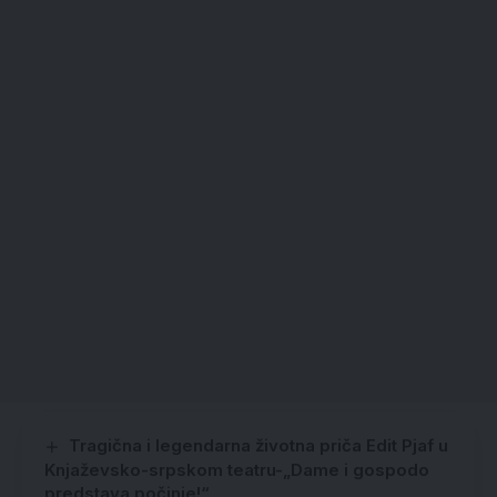
Tragična i legendarna životna priča Edit Pjaf u
Knjaževsko-srpskom teatru-„Dame i gospodo
predstava počinje!“