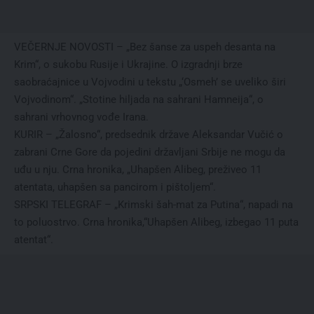
VEČERNJE NOVOSTI – „Bez šanse za uspeh desanta na
Krim“, o sukobu Rusije i Ukrajine. О izgradnji brze
saobraćajnice u Vojvodini u tekstu „‘Osmeh’ se uveliko širi
Vojvodinom“. „Stotine hiljada na sahrani Hamneija“, o
sahrani vrhovnog vođe Irana.
KURIR – „Žalosno“, predsednik države Aleksandar Vučić o
zabrani Crne Gore da pojedini državljani Srbije ne mogu da
uđu u nju. Crna hronika, „Uhapšen Alibeg, preživeo 11
atentata, uhapšen sa pancirom i pištoljem“.
SRPSKI TELEGRAF – „Krimski šah-mat za Putina“, napadi na
to poluostrvo. Crna hronika,“Uhapšen Alibeg, izbegao 11 puta
atentat“.