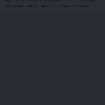
Vučić obišao radove na deonici Bački breg – Srpska crnja.
Crna hronika „Alibeg uhapšen dok je kupovao cigarete“.