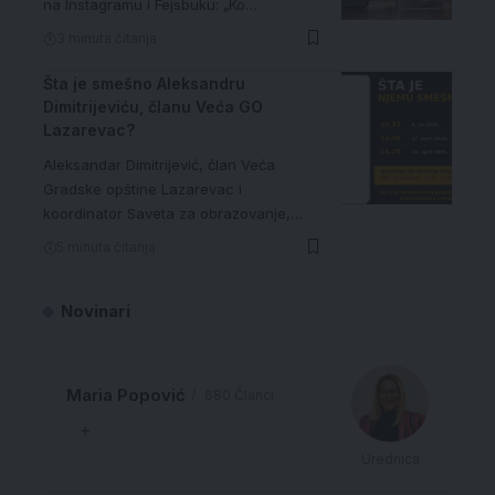
na Instagramu i Fejsbuku: „Ko…
3 minuta čitanja
Šta je smešno Aleksandru
Dimitrijeviću, članu Veća GO
Lazarevac?
Aleksandar Dimitrijević, član Veća
Gradske opštine Lazarevac i
koordinator Saveta za obrazovanje,…
5 minuta čitanja
Novinari
Maria Popović
680 Članci
Urednica