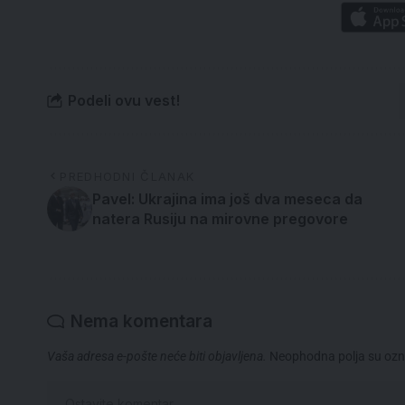
Podeli ovu vest!
PREDHODNI ČLANAK
Pavel: Ukrajina ima još dva meseca da
natera Rusiju na mirovne pregovore
Nema komentara
Vaša adresa e-pošte neće biti objavljena.
Neophodna polja su oz