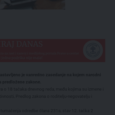
nastavljeno je vanredno zasedanje na kojem narodni
a predložene zakone.
va o 18 tačaka dnevnog reda, među kojima su izmene i
ivnosti, Predlog zakona o roditelju-negovatelju i
 tumačenja odredbe člana 231a, stav 12. tačka 2