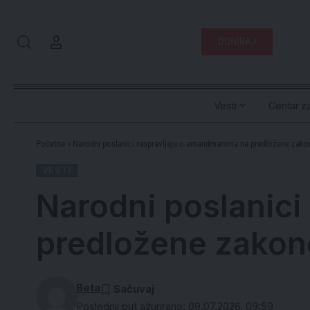
DONIRAJ
Vesti
Centar za
Početna
»
Narodni poslanici raspravljaju o amandmanima na predložene zako
VESTI
Narodni poslanici
predložene zakon
Beta
Poslednji put ažurirano: 09.07.2026. 09:59