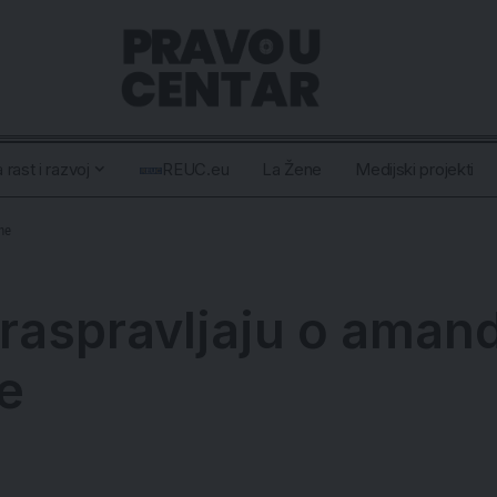
 rast i razvoj
REUC.eu
La Žene
Medijski projekti
ne
 raspravljaju o ama
e