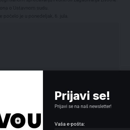
kona o Ustavnom sudu.
počelo je u ponedeljak, 6. jula.
Prijavi se!
Prijavi se na naš newsletter!
Stojiljković: Lokalni izbori će biti
Vaša e-pošta:
neka vrsta testa šta je najbolja