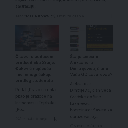
zastrašuju,…
Autor:
Maria Popović
1 minuta čitanja
Čitaoci o budućem
Šta je smešno
predsedniku Srbije:
Aleksandru
Đoković najčešće
Dimitrijeviću, članu
ime, mnogi čekaju
Veća GO Lazarevac?
predlog studenata
Aleksandar
Portal „Pravo u centar“
Dimitrijević, član Veća
pitao je pratioce na
Gradske opštine
Instagramu i Fejsbuku:
Lazarevac i
„Ko…
koordinator Saveta za
obrazovanje,…
3 minuta čitanja
5 minuta čitanja