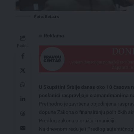
Foto: Beta.rs
Reklama
Podeli
U Skupštini Srbije danas oko 10 časova 
poslanici raspravljaju o amandmanima n
Prethodno je završena objedinjena raspra
dopune Zakona o finansiranju političkih akt
Predlog zakona o oružju i municiji.
Na dnevnom redu je i Predlog autentičnog