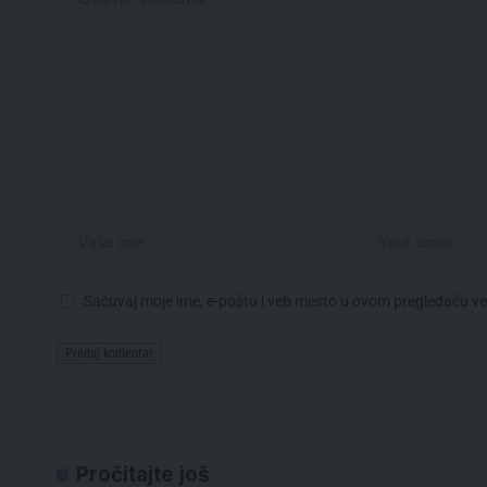
Sačuvaj moje ime, e-poštu i veb mesto u ovom pregledaču v
Pročitajte još