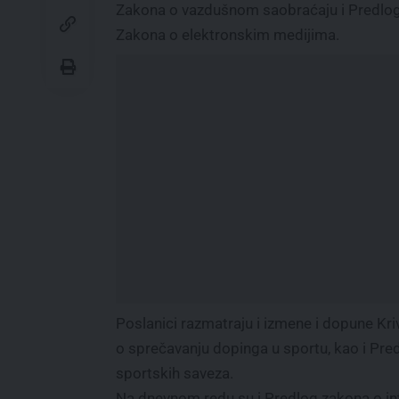
Zakona o vazdušnom saobraćaju i Predlog
Zakona o elektronskim medijima.
Poslanici razmatraju i izmene i dopune K
o sprečavanju dopinga u sportu, kao i P
sportskih saveza.
Na dnevnom redu su i Predlog zakona o int