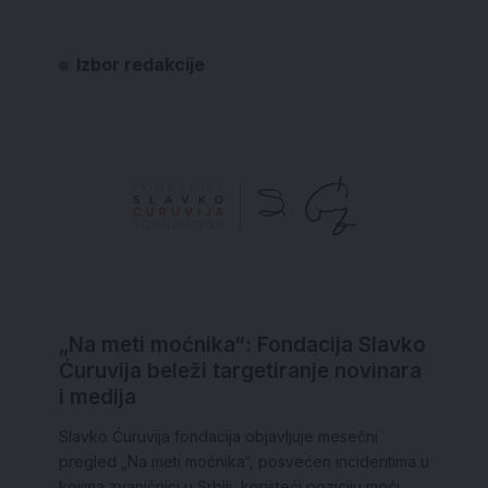
Izbor redakcije
„Na meti moćnika“: Fondacija Slavko
Ćuruvija beleži targetiranje novinara
i medija
Slavko Ćuruvija fondacija objavljuje mesečni
pregled „Na meti moćnika“, posvećen incidentima u
kojima zvaničnici u Srbiji, koristeći poziciju moći,