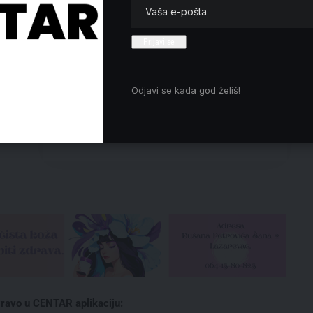
opcija za opoziciju
Ponoš: Vučićeva poseta Kini služi
za domaću upotrebu
Jovanović (Novi DSS): Ne može
biti smene vlasti ni promene politike
bez autentične desnice
Odjavi se kada god želiš!
Vens u Budimpešti podržao
Orbana pred izbore: Nije sam dok je
izložen neosnovanim napadima
ravo u CENTAR aplikaciju: