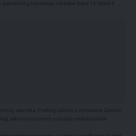
 autentičnog tumačenja odredbe člana 18 tačka 4
rivičnog zakonika, Predlog zakona o izmenama Zakona
redlog zakona o pravnom položaju međunarodnih
egrisanom sprečavanju i kontroli zagađivanja životne