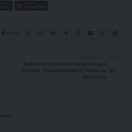
Facebook
SLEDEĆI ČLANAK
ANEM: Hitno prekinuti targetiranjem
Informer novinarki lokalnih medija na
Informeru
načena
*