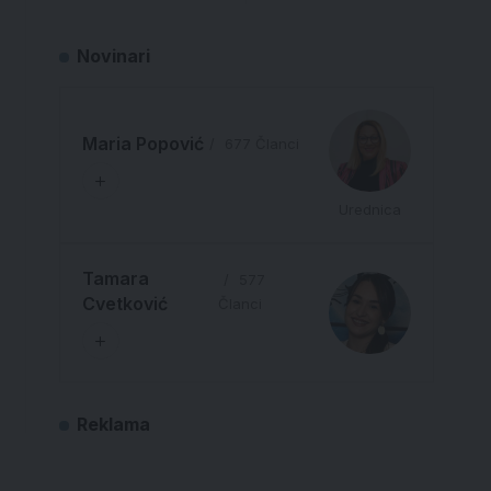
Novinari
Maria Popović
677 Članci
Urednica
Tamara
577
Cvetković
Članci
Reklama