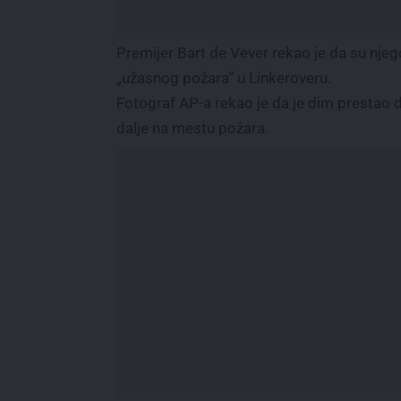
Premijer Bart de Vever rekao je da su nje
„užasnog požara“ u Linkeroveru.
Fotograf AP-a rekao je da je dim prestao d
dalje na mestu požara.