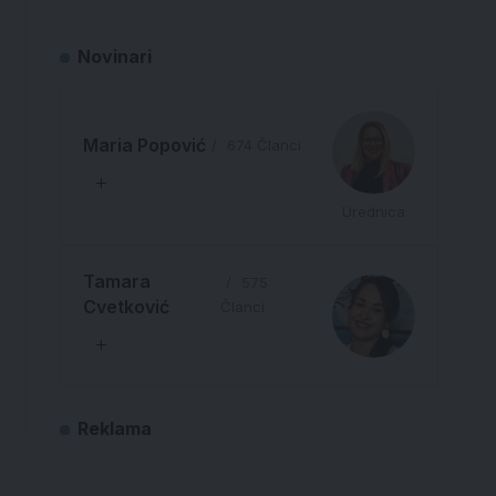
Novinari
Maria Popović
674 Članci
Urednica
Tamara
575
Cvetković
Članci
Reklama