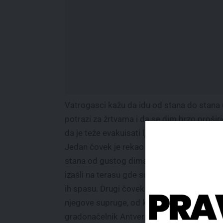
Vatrogasci kažu da idu od stana do stana 
potrazi za žrtvama i da se dim brzo proširi
da je teže evakuisati ljude.
Jedan čovek je rekao da nisu mogli da izađ
stana od gustog dima, da su se vratili u sta
izašli na terasu gde su sačekali vatrogasc
ih spasu. Drugi čovek je rekao da su roditel
njegove supruge, od kojih je jedan bivši
gradonačelnik Antverpena Bob Kols uspe