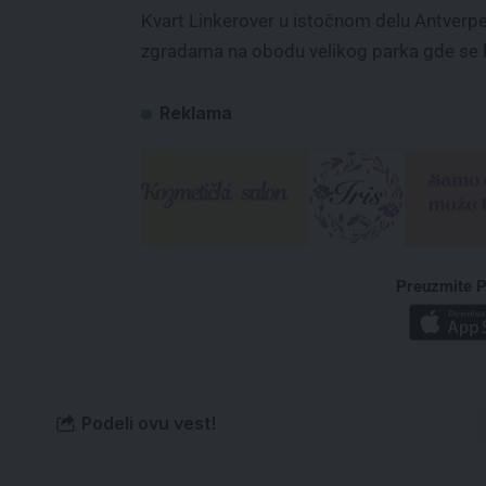
Kvart Linkerover u istočnom delu Antverp
zgradama na obodu velikog parka gde se l
Reklama
Preuzmite P
Podeli ovu vest!