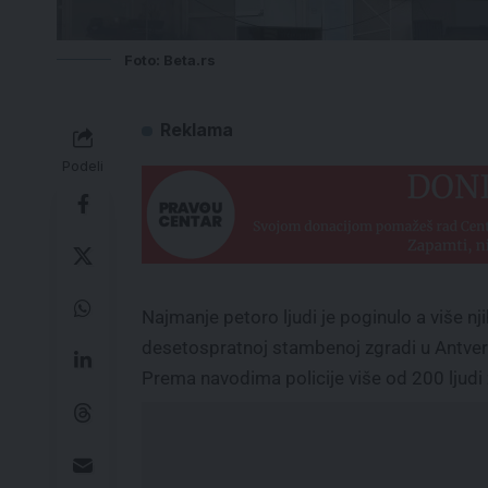
Foto: Beta.rs
Reklama
Podeli
Najmanje petoro ljudi je poginulo a više nj
desetospratnoj stambenoj zgradi u Antverpe
Prema navodima policije više od 200 ljudi ž