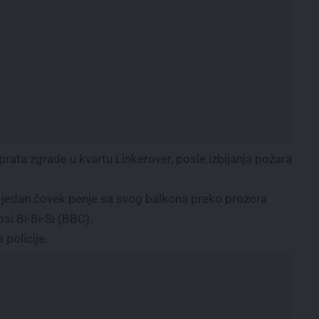
rata zgrade u kvartu Linkerover, posle izbijanja požara
 jedan čovek penje sa svog balkona preko prozora
i Bi-Bi-Si (BBC).
 policije.