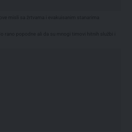
gove misli sa žrtvama i evakuisanim stanarima
o rano popodne ali da su mnogi timovi hitnih službi i