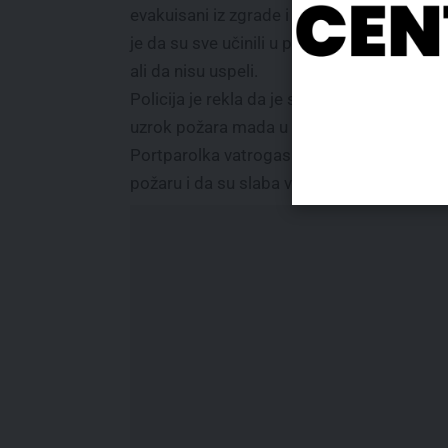
evakuisani iz zgrade i odveni u bolnicu. Re
je da su sve učinili u pokujšaju da spasu 
ali da nisu uspeli.
Policija je rekla da je suviše rano da se od
uzrok požara mada u očevici rekli za lokaln
Portparolka vatrogasne birgade Antverpen
požaru i da su slaba vidljivost i gust dim u