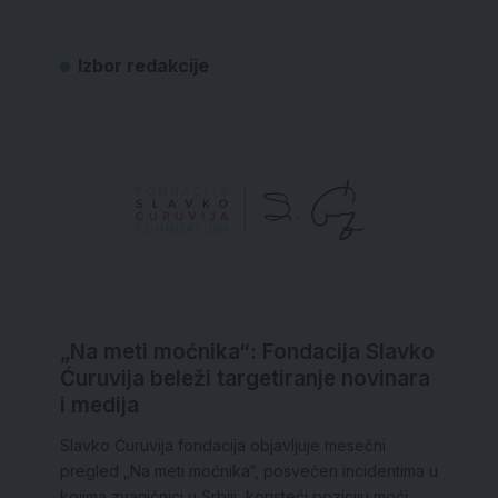
Izbor redakcije
„Na meti moćnika“: Fondacija Slavko
Ćuruvija beleži targetiranje novinara
i medija
Slavko Ćuruvija fondacija objavljuje mesečni
pregled „Na meti moćnika“, posvećen incidentima u
kojima zvaničnici u Srbiji, koristeći poziciju moći,