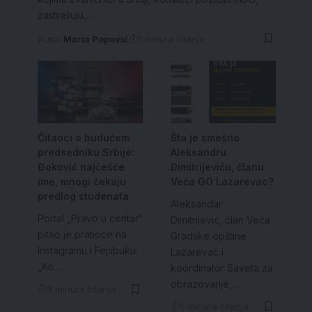
zastrašuju,…
Autor:
Maria Popović
1 minuta čitanja
Čitaoci o budućem
Šta je smešno
predsedniku Srbije:
Aleksandru
Đoković najčešće
Dimitrijeviću, članu
ime, mnogi čekaju
Veća GO Lazarevac?
predlog studenata
Aleksandar
Portal „Pravo u centar“
Dimitrijević, član Veća
pitao je pratioce na
Gradske opštine
Instagramu i Fejsbuku:
Lazarevac i
„Ko…
koordinator Saveta za
obrazovanje,…
3 minuta čitanja
5 minuta čitanja