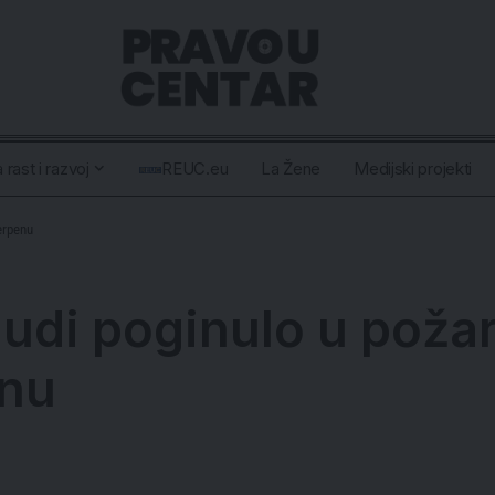
 rast i razvoj
REUC.eu
La Žene
Medijski projekti
erpenu
judi poginulo u poža
enu