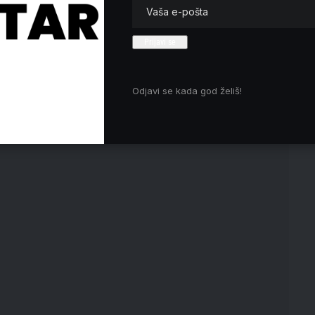
kao
Lazarevcu počinje defileom u
mačku
nošnjama
redi
e medije da su bili neki radovi na krovu.
Odjavi se kada god želiš!
a Mari de Klerk rekla je da se radi o kompleksnom
 zgradi otežali njegovo gašenje.