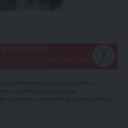
ih je povređeno danas u požaru koji je izbio u
nu, saopštila je belgijska policija.
ivi u tom bloku i tela nekoliko žrtava već su nađena.