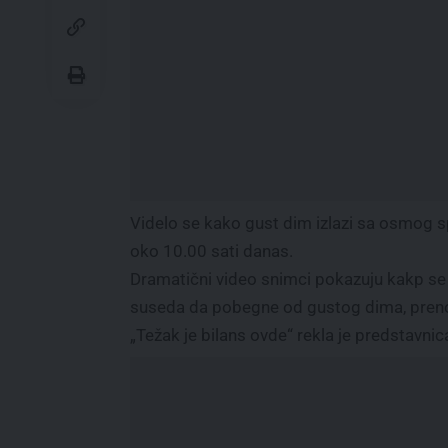
Videlo se kako gust dim izlazi sa osmog sp
oko 10.00 sati danas.
Dramatični video snimci pokazuju kakp se
suseda da pobegne od gustog dima, prenos
„Težak je bilans ovde“ rekla je predstavnica