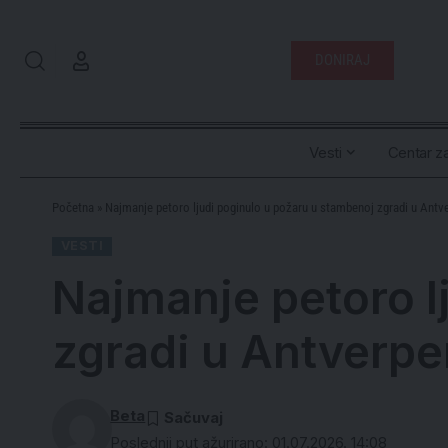
DONIRAJ
Vesti
Centar za
Početna
»
Najmanje petoro ljudi poginulo u požaru u stambenoj zgradi u Antv
VESTI
Najmanje petoro l
zgradi u Antverp
Beta
Poslednji put ažurirano: 01.07.2026. 14:08