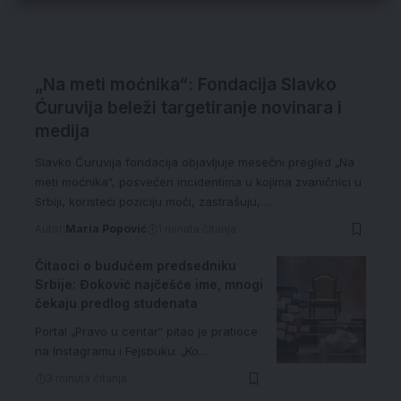
„Na meti moćnika“: Fondacija Slavko
Ćuruvija beleži targetiranje novinara i
medija
Slavko Ćuruvija fondacija objavljuje mesečni pregled „Na
meti moćnika“, posvećen incidentima u kojima zvaničnici u
Srbiji, koristeći poziciju moći, zastrašuju,…
Autor:
Maria Popović
1 minuta čitanja
Čitaoci o budućem predsedniku
Srbije: Đoković najčešće ime, mnogi
čekaju predlog studenata
Portal „Pravo u centar“ pitao je pratioce
na Instagramu i Fejsbuku: „Ko…
3 minuta čitanja