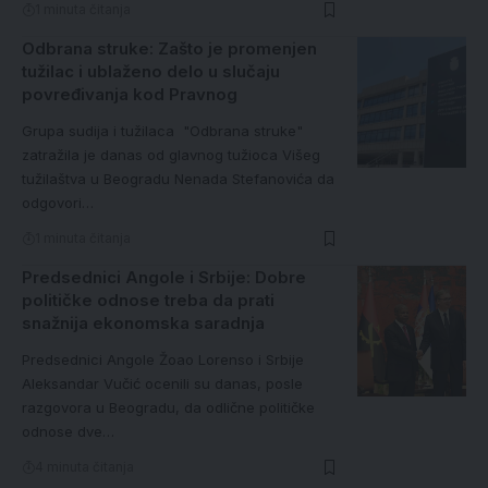
1 minuta čitanja
Odbrana struke: Zašto je promenjen
tužilac i ublaženo delo u slučaju
povređivanja kod Pravnog
Grupa sudija i tužilaca "Odbrana struke"
zatražila je danas od glavnog tužioca Višeg
tužilaštva u Beogradu Nenada Stefanovića da
odgovori…
1 minuta čitanja
Predsednici Angole i Srbije: Dobre
političke odnose treba da prati
snažnija ekonomska saradnja
Predsednici Angole Žoao Lorenso i Srbije
Aleksandar Vučić ocenili su danas, posle
razgovora u Beogradu, da odlične političke
odnose dve…
4 minuta čitanja