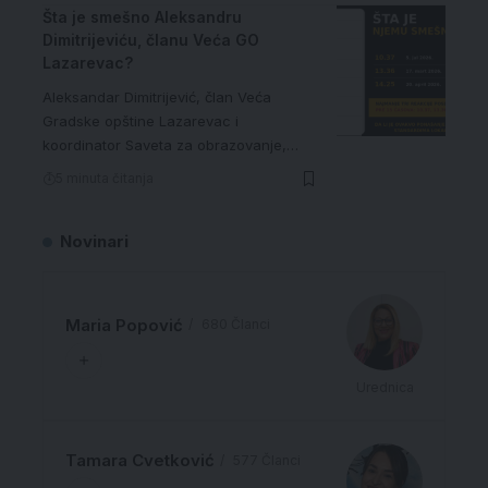
Šta je smešno Aleksandru
Dimitrijeviću, članu Veća GO
Lazarevac?
Aleksandar Dimitrijević, član Veća
Gradske opštine Lazarevac i
koordinator Saveta za obrazovanje,…
5 minuta čitanja
Novinari
Maria Popović
680 Članci
Urednica
Tamara Cvetković
577 Članci