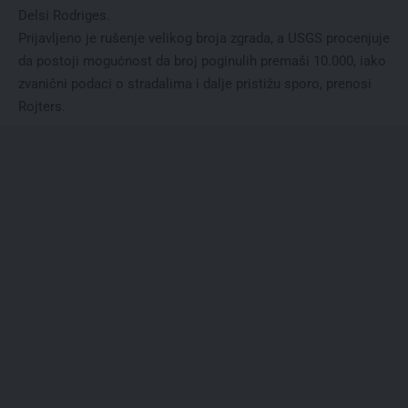
Delsi Rodriges.
Prijavljeno je rušenje velikog broja zgrada, a USGS procenjuje
da postoji mogućnost da broj poginulih premaši 10.000, iako
zvanični podaci o stradalima i dalje pristižu sporo, prenosi
Rojters.