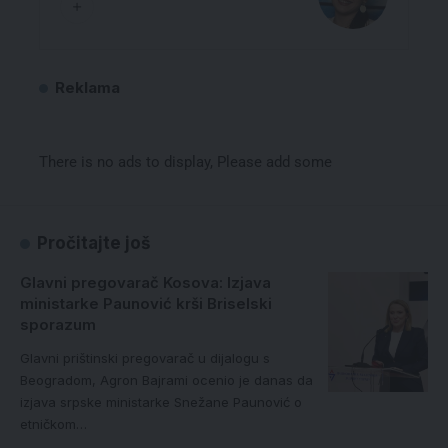
Reklama
There is no ads to display, Please add some
Pročitajte još
Glavni pregovarač Kosova: Izjava
ministarke Paunović krši Briselski
sporazum
Glavni prištinski pregovarač u dijalogu s
Beogradom, Agron Bajrami ocenio je danas da
izjava srpske ministarke Snežane Paunović o
etničkom…