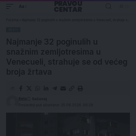
Aa
Početna
»
Najmanje 32 poginulih u snažnim zemljotresima u Venecueli, strahuje se od većeg broja žrtava
VESTI
Najmanje 32 poginulih u
snažnim zemljotresima u
Venecueli, strahuje se od većeg
broja žrtava
Beta
Poslednji put ažurirano: 25.06.2026. 06:29