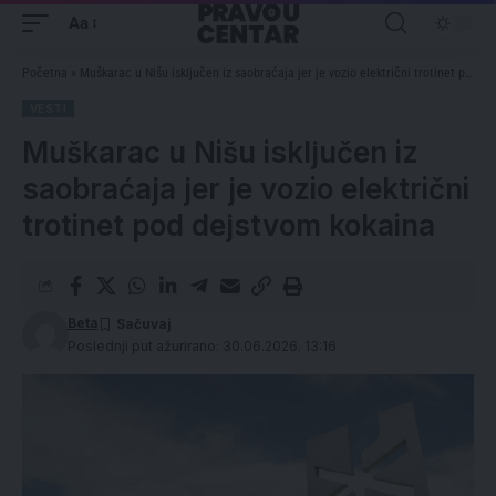
Aa
Početna
»
Muškarac u Nišu isključen iz saobraćaja jer je vozio električni trotinet pod dejstvom kokaina
VESTI
Muškarac u Nišu isključen iz
saobraćaja jer je vozio električni
trotinet pod dejstvom kokaina
Beta
Poslednji put ažurirano: 30.06.2026. 13:16