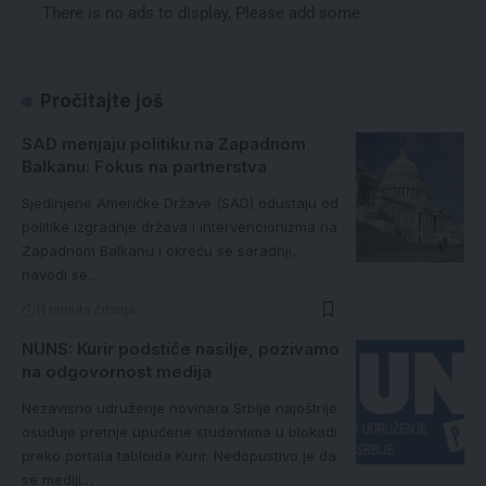
There is no ads to display, Please add some
Pročitajte još
SAD menjaju politiku na Zapadnom
Balkanu: Fokus na partnerstva
Sjedinjene Američke Države (SAD) odustaju od
politike izgradnje država i intervencionizma na
Zapadnom Balkanu i okreću se saradnji,
navodi se…
11 minuta čitanja
NUNS: Kurir podstiče nasilje, pozivamo
na odgovornost medija
Nezavisno udruženje novinara Srbije najoštrije
osuđuje pretnje upućene studentima u blokadi
preko portala tabloida Kurir. Nedopustivo je da
se mediji…