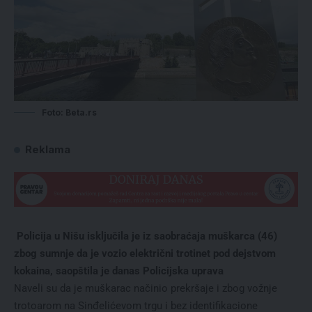
Foto: Beta.rs
Reklama
Policija u Nišu isključila je iz saobraćaja muškarca (46)
zbog sumnje da je vozio električni trotinet pod dejstvom
kokaina, saopštila je danas Policijska uprava
Naveli su da je muškarac načinio prekršaje i zbog vožnje
trotoarom na Sinđelićevom trgu i bez identifikacione