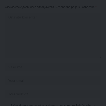
Vaša adresa e-pošte neće biti objavljena.
Neophodna polja su označena
*
Sačuvaj moje ime, e-poštu i veb mesto u ovom pregledaču veba za