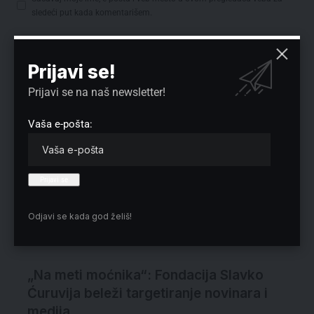
sledeći put kada komentarišem.
Prijavi se!
Izbor redakcije
Prijavi se na naš newsletter!
Vaša e-pošta:
Odjavi se kada god želiš!
„Na meti moćnika“: Fondacija Slavko
Ćuruvija beleži targetiranje novinara i
medija