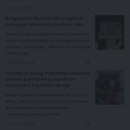
2 minuta čitanja
Kragujevac: Studenti FIN-a izglasali
odlaganje januarskog ispitnog roka
Studenti kragujevačkog Fakulteta inženjerskih
nauka u blokadi odlučili su o odlaganju ispitnih
obaveza "do daljnjeg", odnosno do ispunjenja
zahteva koje…
2 minuta čitanja
Lazarevac za jug: Pokrenuta kampanja
pomoći porodicama pogođenim
požarima u Topličkom okrugu
Nakon uspešne humanitarne akcije „Srce za
Milicu“, tim Zmajstora, zajedno sa studentima,
gimnazijalcima i brojnim građanima
Lazarevca, pokrenuo je novu…
2 minuta čitanja