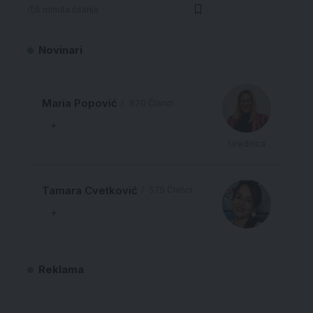
5 minuta čitanja
Novinari
Maria Popović
670 Članci
Urednica
Tamara Cvetković
575 Članci
Reklama