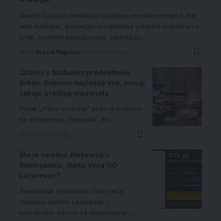
Slavko Ćuruvija fondacija objavljuje mesečni pregled „Na
meti moćnika“, posvećen incidentima u kojima zvaničnici u
Srbiji, koristeći poziciju moći, zastrašuju,…
Autor:
Maria Popović
1 minuta čitanja
Čitaoci o budućem predsedniku
Srbije: Đoković najčešće ime, mnogi
čekaju predlog studenata
Portal „Pravo u centar“ pitao je pratioce
na Instagramu i Fejsbuku: „Ko…
3 minuta čitanja
Šta je smešno Aleksandru
Dimitrijeviću, članu Veća GO
Lazarevac?
Aleksandar Dimitrijević, član Veća
Gradske opštine Lazarevac i
koordinator Saveta za obrazovanje,…