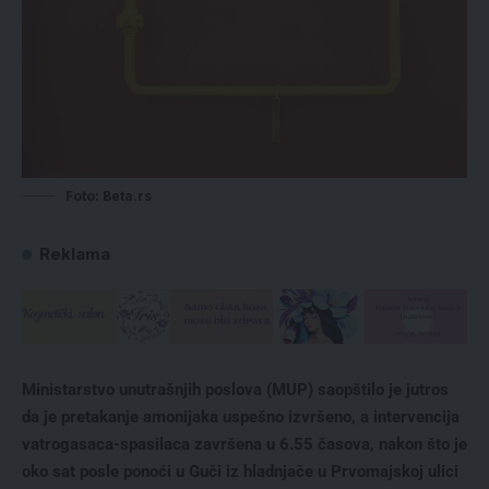
Foto: Beta.rs
Reklama
Ministarstvo unutrašnjih poslova (MUP) saopštilo je jutros
da je pretakanje amonijaka uspešno izvršeno, a intervencija
vatrogasaca-spasilaca završena u 6.55 časova, nakon što je
oko sat posle ponoći u Guči iz hladnjače u Prvomajskoj ulici