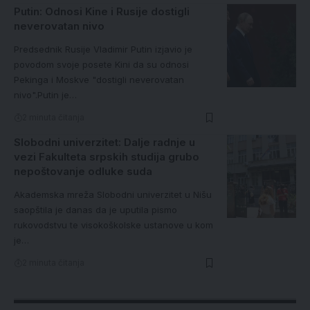
Putin: Odnosi Kine i Rusije dostigli
neverovatan nivo
Predsednik Rusije Vladimir Putin izjavio je
povodom svoje posete Kini da su odnosi
Pekinga i Moskve "dostigli neverovatan
nivo".Putin je…
2 minuta čitanja
Slobodni univerzitet: Dalje radnje u
vezi Fakulteta srpskih studija grubo
nepoštovanje odluke suda
Akademska mreža Slobodni univerzitet u Nišu
saopštila je danas da je uputila pismo
rukovodstvu te visokoškolske ustanove u kom
je…
2 minuta čitanja