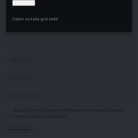
Odjavi se kada god želiš!
Sačuvaj moje ime, e-poštu i veb mesto u ovom pregledaču veba za
sledeći put kada komentarišem.