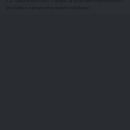
2.27 časova aktivirano u skladu sa propisanom procedurom i
prosleđeno operatorima mobilne telefonije.