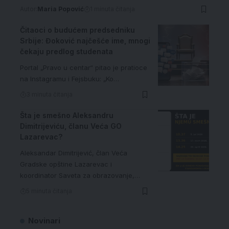
Autor:
Maria Popović
1 minuta čitanja
Čitaoci o budućem predsedniku
Srbije: Đoković najčešće ime, mnogi
čekaju predlog studenata
Portal „Pravo u centar“ pitao je pratioce
na Instagramu i Fejsbuku: „Ko…
3 minuta čitanja
Šta je smešno Aleksandru
Dimitrijeviću, članu Veća GO
Lazarevac?
Aleksandar Dimitrijević, član Veća
Gradske opštine Lazarevac i
koordinator Saveta za obrazovanje,…
5 minuta čitanja
Novinari