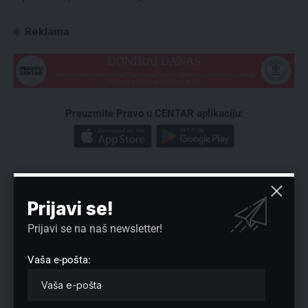
Reklama
Preuzmite Pravo u CENTAR aplikaciju:
Prijavi se!
Prijavi se na naš newsletter!
Nema komentara
Vaša e-pošta:
Vaša adresa e-pošte neće biti objavljena.
Neophodna polja su označena
*