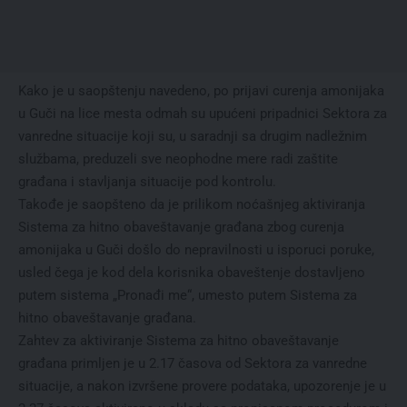
Kako je u saopštenju navedeno, po prijavi curenja amonijaka
u Guči na lice mesta odmah su upućeni pripadnici Sektora za
vanredne situacije koji su, u saradnji sa drugim nadležnim
službama, preduzeli sve neophodne mere radi zaštite
građana i stavljanja situacije pod kontrolu.
Takođe je saopšteno da je prilikom noćašnjeg aktiviranja
Sistema za hitno obaveštavanje građana zbog curenja
amonijaka u Guči došlo do nepravilnosti u isporuci poruke,
usled čega je kod dela korisnika obaveštenje dostavljeno
putem sistema „Pronađi me“, umesto putem Sistema za
hitno obaveštavanje građana.
Zahtev za aktiviranje Sistema za hitno obaveštavanje
građana primljen je u 2.17 časova od Sektora za vanredne
situacije, a nakon izvršene provere podataka, upozorenje je u