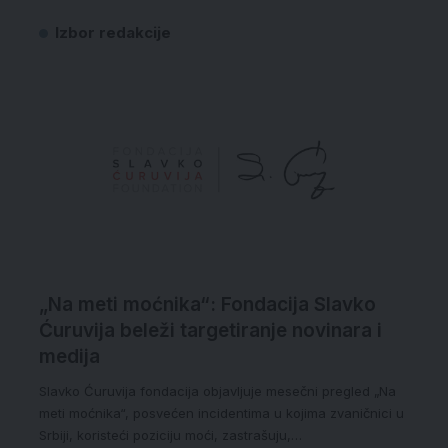
Izbor redakcije
„Na meti moćnika“: Fondacija Slavko
Ćuruvija beleži targetiranje novinara i
medija
Slavko Ćuruvija fondacija objavljuje mesečni pregled „Na
meti moćnika“, posvećen incidentima u kojima zvaničnici u
Srbiji, koristeći poziciju moći, zastrašuju,…