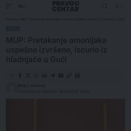
Aa
Početna
»
MUP: Pretakanje amonijaka uspešno izvršeno, iscurio iz hladnjače u Guči
VESTI
MUP: Pretakanje amonijaka
uspešno izvršeno, iscurio iz
hladnjače u Guči
Beta
Poslednji put ažurirano: 28.06.2026. 09:50