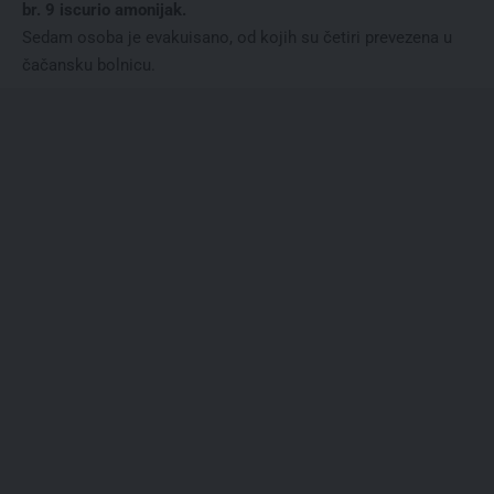
br. 9 iscurio amonijak.
Sedam osoba je evakuisano, od kojih su četiri prevezena u
čačansku bolnicu.