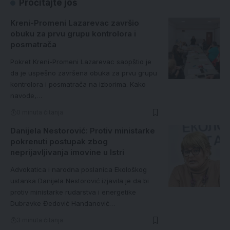
Pročitajte još
Kreni-Promeni Lazarevac završio
obuku za prvu grupu kontrolora i
posmatrača
Pokret Kreni-Promeni Lazarevac saopštio je
da je uspešno završena obuka za prvu grupu
kontrolora i posmatrača na izborima. Kako
navode,…
0 minuta čitanja
Danijela Nestorović: Protiv ministarke
pokrenuti postupak zbog
neprijavljivanja imovine u Istri
Advokatica i narodna poslanica Ekološkog
ustanka Danijela Nestorović izjavila je da bi
protiv ministarke rudarstva i energetike
Dubravke Đedović Handanović…
3 minuta čitanja