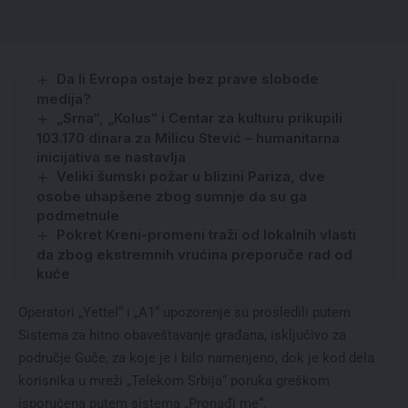
Da li Evropa ostaje bez prave slobode
medija?
„Srna“, „Kolus“ i Centar za kulturu prikupili
103.170 dinara za Milicu Stević – humanitarna
inicijativa se nastavlja
Veliki šumski požar u blizini Pariza, dve
osobe uhapšene zbog sumnje da su ga
podmetnule
Pokret Kreni-promeni traži od lokalnih vlasti
da zbog ekstremnih vrućina preporuče rad od
kuće
Operatori „Yettel“ i „A1“ upozorenje su prosledili putem
Sistema za hitno obaveštavanje građana, isključivo za
područje Guče, za koje je i bilo namenjeno, dok je kod dela
korisnika u mreži „Telekom Srbija“ poruka greškom
isporučena putem sistema „Pronađi me“.