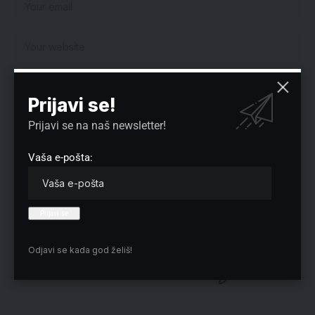
Sačuvaj moje ime, e-poštu i veb mesto u ovom pregledaču veba za
sledeći put kada komentarišem.
Prijavi se!
Prijavi se na naš newsletter!
Vaša e-pošta:
Izbor redakcije
Odjavi se kada god želiš!