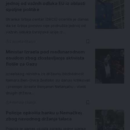
jednoj od važnih odluka EU iz oblasti
spoljne politike
Stranka Srbija centar (SRCE) ocenila je danas
da se Srbija ponovo nije pridružila jednoj od
važnih odluka Evropske unije iz…
2 minuta čitanja
Ministar Izraela pod međunarodnom
osudom zbog zlostavljanja aktivista
flotile za Gazu
Izraelskog ministra za državnu bezbednost
Itamara Ben-Gvira žestoko su danas kritikovali
i premijer Izraela Benjamin Netanjahu i vlasti
drugih država…
4 minuta čitanja
Policije opkolila banku u Nemačkoj
zbog navodnog držanja talaca
Policija je danas okolila zgradu jedne banke