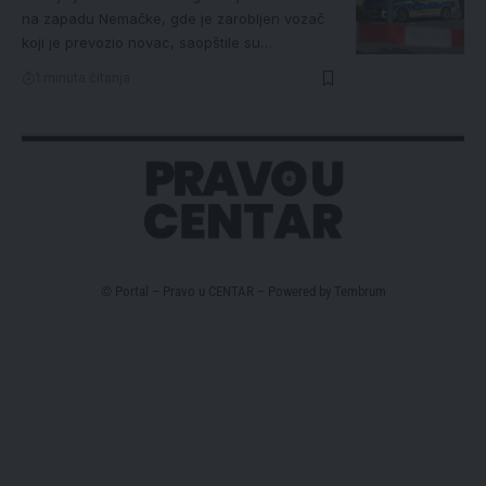
na zapadu Nemačke, gde je zarobljen vozač
koji je prevozio novac, saopštile su…
1 minuta čitanja
© Portal – Pravo u CENTAR – Powered by
Tembrum