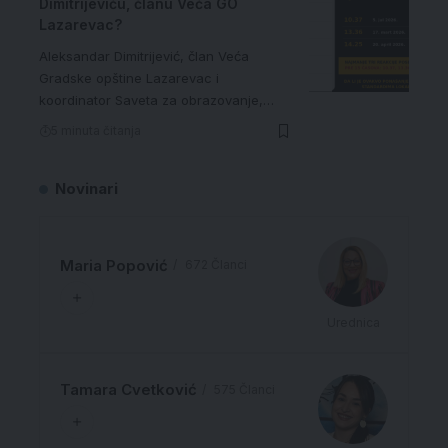
Dimitrijeviću, članu Veća GO
Lazarevac?
Aleksandar Dimitrijević, član Veća
Gradske opštine Lazarevac i
koordinator Saveta za obrazovanje,…
5 minuta čitanja
Novinari
Maria Popović
672 Članci
Urednica
Tamara Cvetković
575 Članci