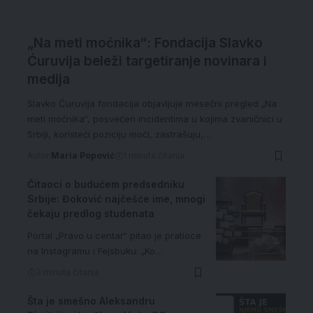
„Na meti moćnika“: Fondacija Slavko
Ćuruvija beleži targetiranje novinara i
medija
Slavko Ćuruvija fondacija objavljuje mesečni pregled „Na
meti moćnika“, posvećen incidentima u kojima zvaničnici u
Srbiji, koristeći poziciju moći, zastrašuju,…
Autor:
Maria Popović
1 minuta čitanja
Čitaoci o budućem predsedniku
Srbije: Đoković najčešće ime, mnogi
čekaju predlog studenata
Portal „Pravo u centar“ pitao je pratioce
na Instagramu i Fejsbuku: „Ko…
3 minuta čitanja
Šta je smešno Aleksandru