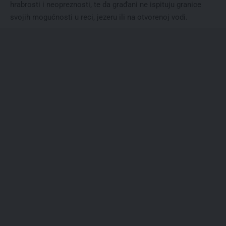
hrabrosti i neopreznosti, te da građani ne ispituju granice
svojih mogućnosti u reci, jezeru ili na otvorenoj vodi.