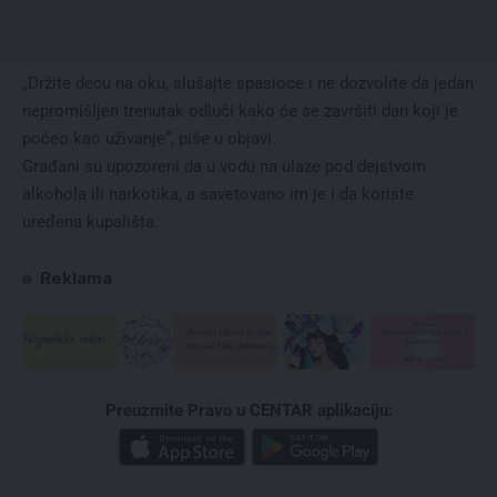
„Držite decu na oku, slušajte spasioce i ne dozvolite da jedan
nepromišljen trenutak odluči kako će se završiti dan koji je
počeo kao uživanje“, piše u objavi.
Građani su upozoreni da u vodu na ulaze pod dejstvom
alkohola ili narkotika, a savetovano im je i da koriste
uređena kupališta.
Reklama
Preuzmite Pravo u CENTAR aplikaciju: