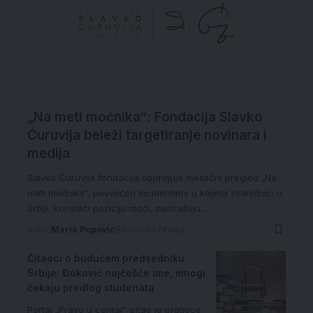
„Na meti moćnika“: Fondacija Slavko
Ćuruvija beleži targetiranje novinara i
medija
Slavko Ćuruvija fondacija objavljuje mesečni pregled „Na
meti moćnika“, posvećen incidentima u kojima zvaničnici u
Srbiji, koristeći poziciju moći, zastrašuju,…
Autor:
Maria Popović
1 minuta čitanja
Čitaoci o budućem predsedniku
Srbije: Đoković najčešće ime, mnogi
čekaju predlog studenata
Portal „Pravo u centar“ pitao je pratioce