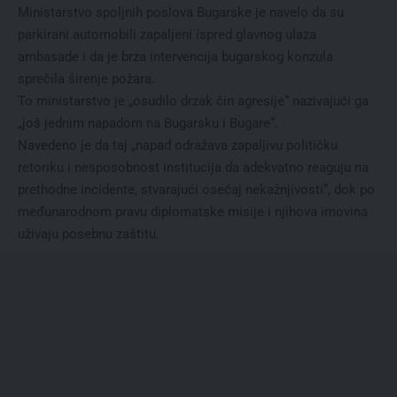
Ministarstvo spoljnih poslova Bugarske je navelo da su
parkirani automobili zapaljeni ispred glavnog ulaza
ambasade i da je brza intervencija bugarskog konzula
sprečila širenje požara.
To ministarstvo je „osudilo drzak čin agresije“ nazivajući ga
„još jednim napadom na Bugarsku i Bugare“.
Navedeno je da taj „napad odražava zapaljivu političku
retoriku i nesposobnost institucija da adekvatno reaguju na
prethodne incidente, stvarajući osećaj nekažnjivosti“, dok po
međunarodnom pravu diplomatske misije i njihova imovina
uživaju posebnu zaštitu.