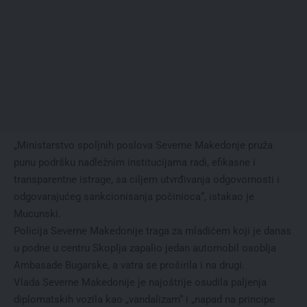
„Ministarstvo spoljnih poslova Severne Makedonje pruža
punu podršku nadležnim institucijama radi, efikasne i
transparentne istrage, sa ciljem utvrđivanja odgovornosti i
odgovarajućeg sankcionisanja počinioca“, istakao je
Mucunski.
Policija Severne Makedonije traga za mladićem koji je danas
u podne u centru Skoplja zapalio jedan automobil osoblja
Ambasade Bugarske, a vatra se proširila i na drugi.
Vlada Severne Makedonije je najoštrije osudila paljenja
diplomatskih vozila kao „vandalizam“ i „napad na principe