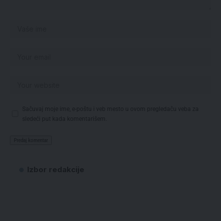
Sačuvaj moje ime, e-poštu i veb mesto u ovom pregledaču veba za
sledeći put kada komentarišem.
Izbor redakcije