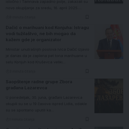
istočno i Tamnava zapadno polje, zakazali su
novo okupljanje za sredu, 16. april 2025.…
8 minuta čitanja
Dačić o marihuani kod Konjuha: Istragu
vodi tužilaštvo, ne bih mogao da
kažem gde je organizator
Ministar unutrašnjih poslova Ivica Dačić izjavio
je danas da je zaplena pet tona marihuane u
selu Konjuh kod Kruševca veliki…
3 minuta čitanja
Saopštenje radne grupe Zbora
građana Lazarevca
U ponedeljak, 30. juna, građani Lazarevca
okupili su se u 19 časova ispred Lidla, odakle
su se spontano uputili ka…
1 minuta čitanja