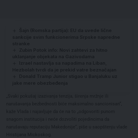
Šajn (Romska partija): EU da uvede lične
sankcije svim funkcionerima Srpske napredne
stranke
Zubin Potok info: Novi zahtevi za hitno
uklanjanje objekata na Gazivodama
Izrael nastavlja sa napadima na Liban,
Hezbolah tvrdi da je prekid vatre beznačajan
Donald Tramp Junior stigao u Banjaluku uz
jake mere obezbeđenja
„Svaki pokušaj izazivanja tenzija, širenja mržnje ili
narušavanja bezbednosti biće maksimalno sancionisan“,
kaže Vlada i najavljuje da će na to „odgovoriti punom
snagom institucija i neće dozvoliti pojedincima da
narušavaju reputaciju Makedonije“, piše u saopštenju vlade
Hristijana Mickoskog.