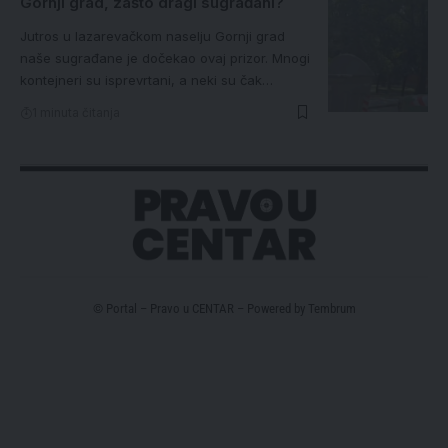
Gornji grad, zašto dragi sugrađani?
Jutros u lazarevačkom naselju Gornji grad
naše sugrađane je dočekao ovaj prizor. Mnogi
kontejneri su isprevrtani, a neki su čak…
1 minuta čitanja
© Portal – Pravo u CENTAR – Powered by
Tembrum