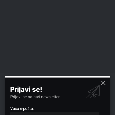
Prijavi se!
Reklama
Prijavi se na naš newsletter!
Vaša e-pošta: