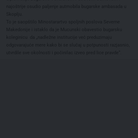
najoštrije osudio paljenje autmobila bugarske ambasada u
Skoplju.
To je saopštilo Minostarartvo spoljnih poslova Severne
Makedonije i istaklo da je Mucunski obavestio bugarsku
koleginicu da „nadležne institucije već preduzimaju
odgovarajuće mere kako bi se slučaj u potpunosti razjasnio,
utvrdile sve okolnosti i počinilac izveo pred lice pravde“.