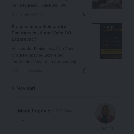
na Instagramu i Fejsbuku: „Ko…
3 minuta čitanja
Šta je smešno Aleksandru
Dimitrijeviću, članu Veća GO
Lazarevac?
Aleksandar Dimitrijević, član Veća
Gradske opštine Lazarevac i
koordinator Saveta za obrazovanje,…
5 minuta čitanja
Novinari
Maria Popović
677 Članci
Urednica