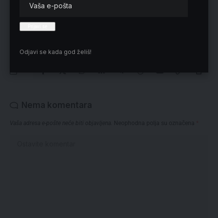
Preuzmite Pravo u CENTAR aplikaciju:
Odjavi se kada god želiš!
Nema komentara
Vaša adresa e-pošte neće biti objavljena.
Neophodna polja su označena
*