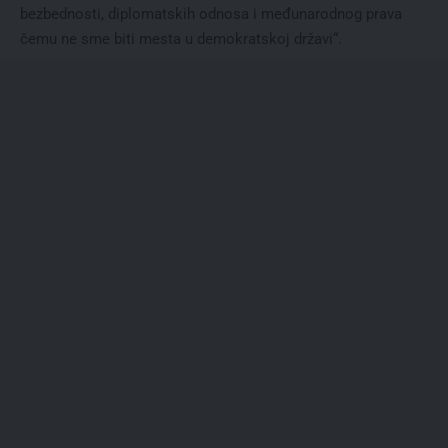
bezbednosti, diplomatskih odnosa i međunarodnog prava
čemu ne sme biti mesta u demokratskoj državi“.