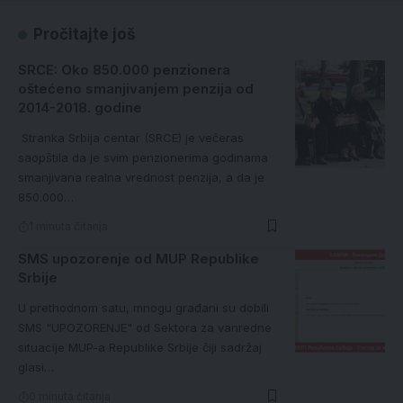
Pročitajte još
SRCE: Oko 850.000 penzionera
oštećeno smanjivanjem penzija od
2014-2018. godine
Stranka Srbija centar (SRCE) je večeras
saopštila da je svim penzionerima godinama
smanjivana realna vrednost penzija, a da je
850.000…
1 minuta čitanja
SMS upozorenje od MUP Republike
Srbije
U prethodnom satu, mnogu građani su dobili
SMS "UPOZORENJE" od Sektora za vanredne
situacije MUP-a Republike Srbije čiji sadržaj
glasi…
0 minuta čitanja