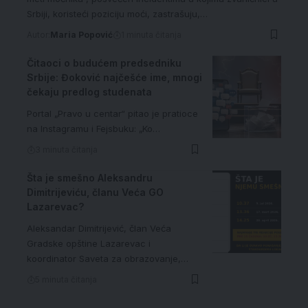
Srbiji, koristeći poziciju moći, zastrašuju,…
Autor:
Maria Popović
1 minuta čitanja
Čitaoci o budućem predsedniku
Srbije: Đoković najčešće ime, mnogi
čekaju predlog studenata
Portal „Pravo u centar“ pitao je pratioce
na Instagramu i Fejsbuku: „Ko…
3 minuta čitanja
Šta je smešno Aleksandru
Dimitrijeviću, članu Veća GO
Lazarevac?
Aleksandar Dimitrijević, član Veća
Gradske opštine Lazarevac i
koordinator Saveta za obrazovanje,…
5 minuta čitanja