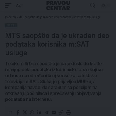
Aa
Početna
»
MTS saopštio da je ukraden deo podataka korisnika m:SAT usluge
VESTI
MTS saopštio da je ukraden deo
podataka korisnika m:SAT
usluge
Telekom Srbija saopštio je da je došlo do krađe
manjeg dela podataka iz korisničke baze koji se
odnose na određeni broj korisnika satelitske
televizije m:SAT. Slučaj je prijavljen MUP-u, a
kompanija navodi da sarađuje sa policijom na
otkrivanju počinilaca i sprečavanju objavljivanja
podataka na internetu.