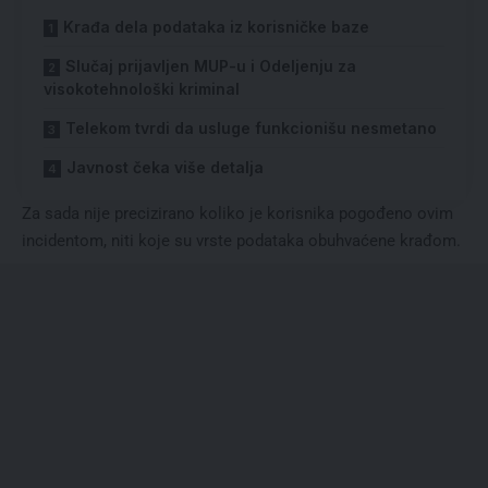
Krađa dela podataka iz korisničke baze
Slučaj prijavljen MUP-u i Odeljenju za
visokotehnološki kriminal
Telekom tvrdi da usluge funkcionišu nesmetano
Javnost čeka više detalja
Za sada nije precizirano koliko je korisnika pogođeno ovim
incidentom, niti koje su vrste podataka obuhvaćene krađom.