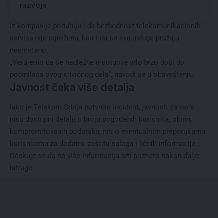
razvoja
Iz kompanije poručuju i da bezbednost telekomunikacionih
servisa nije ugrožena, kao i da se sve usluge pružaju
nesmetano.
„Verujemo da će nadležne institucije vrlo brzo doći do
počinilaca ovog krivičnog dela“, navodi se u obaveštenju.
Javnost čeka više detalja
Iako je Telekom Srbija potvrdio incident, javnosti za sada
nisu dostupni detalji o broju pogođenih korisnika, obimu
kompromitovanih podataka, niti o eventualnim preporukama
korisnicima za dodatnu zaštitu naloga i ličnih informacija.
Očekuje se da će više informacija biti poznato nakon dalje
istrage.