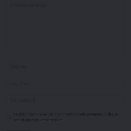
Sačuvaj moje ime, e-poštu i veb mesto u ovom pregledaču veba za
sledeći put kada komentarišem.