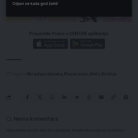
Odjavi se kada god želiš!
Preuzmite Pravo u CENTAR aplikaciju:
Tagovi:
#krađapodataka
#lazarevac
#mts
#srbija
Nema komentara
Vaša adresa e-pošte neće biti objavljena.
Neophodna polja su označena
*