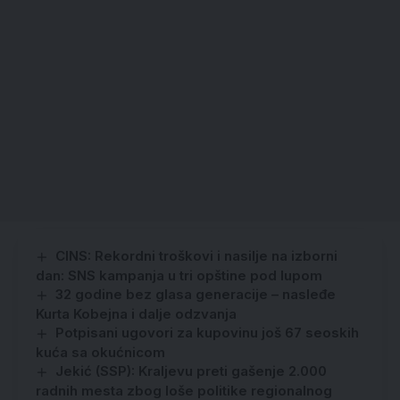
CINS: Rekordni troškovi i nasilje na izborni
dan: SNS kampanja u tri opštine pod lupom
32 godine bez glasa generacije – nasleđe
Kurta Kobejna i dalje odzvanja
Potpisani ugovori za kupovinu još 67 seoskih
kuća sa okućnicom
Jekić (SSP): Kraljevu preti gašenje 2.000
radnih mesta zbog loše politike regionalnog