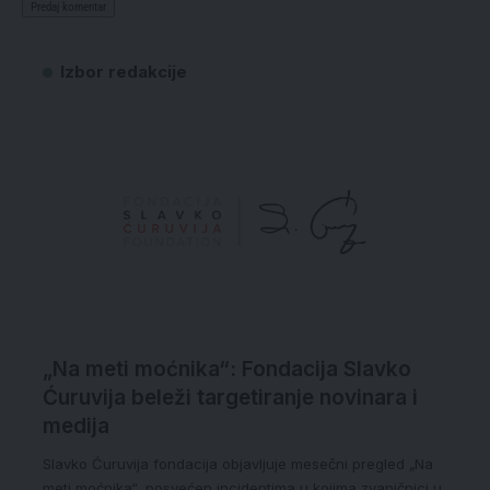
Izbor redakcije
„Na meti moćnika“: Fondacija Slavko
Ćuruvija beleži targetiranje novinara i
medija
Slavko Ćuruvija fondacija objavljuje mesečni pregled „Na
meti moćnika“, posvećen incidentima u kojima zvaničnici u