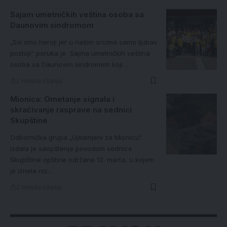
Sajam umetničkih veština osoba sa
Daunovim sindromom
„Svi smo heroji jer u našim srcima samo ljubav
postoji“ poruka je Sajma umetničkih veština
osoba sa Daunovim sindromom koji…
2 minuta čitanja
Mionica: Ometanje signala i
skraćivanje rasprave na sednici
Skupštine
Odbornička grupa „Ujedinjeni za Mionicu“
izdala je saopštenje povodom sednice
Skupštine opštine održane 12. marta, u kojem
je iznela niz…
2 minuta čitanja