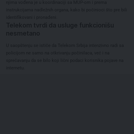
njima vođena je u koordinaciji sa MUP-om i prema
instrukcijama nadležnih organa, kako bi počinioci što pre bili
identifikovani i pronađeni.
Telekom tvrdi da usluge funkcionišu
nesmetano
U saopštenju se ističe da Telekom Srbija intenzivno radi sa
policijom ne samo na otkrivanju počinilaca, već i na
sprečavanju da se bilo koji lični podaci korisnika pojave na
internetu.