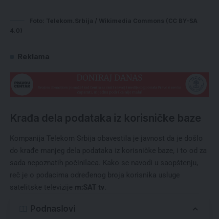
Foto: Telekom.Srbija / Wikimedia Commons (CC BY-SA
4.0)
Reklama
Krađa dela podataka iz korisničke baze
Kompanija Telekom Srbija obavestila je javnost da je došlo
do krađe manjeg dela podataka iz korisničke baze, i to od za
sada nepoznatih počinilaca. Kako se navodi u saopštenju,
reč je o podacima određenog broja korisnika usluge
satelitske televizije
m:SAT tv
.
Podnaslovi