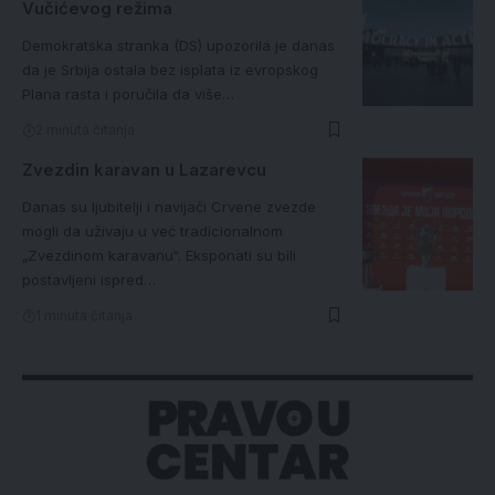
Vučićevog režima
Demokratska stranka (DS) upozorila je danas
da je Srbija ostala bez isplata iz evropskog
Plana rasta i poručila da više…
2 minuta čitanja
Zvezdin karavan u Lazarevcu
Danas su ljubitelji i navijači Crvene zvezde
mogli da uživaju u već tradicionalnom
„Zvezdinom karavanu“. Eksponati su bili
postavljeni ispred…
1 minuta čitanja