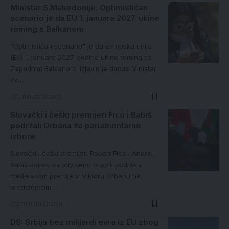
Ministar S.Makedonije: Optimističan
scenario je da EU 1. januara 2027. ukine
roming s Balkanom
"Optimističan scenario" je da Evropska unija
(EU) 1. januara 2027. godine ukine roming sa
Zapadnim Balkanom izjavio je danas Ministar
za…
1 minuta čitanja
Slovački i češki premijeri Fico i Babiš
podržali Orbana za parlamentarne
izbore
Slovački i češki premijeri Robert Fico i Andrej
Babiš danas su odvojeno izrazili podršku
mađarskom premijeru Viktoru Orbanu na
predstojećim…
2 minuta čitanja
DS: Srbija bez milijardi evra iz EU zbog