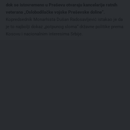
dok se istovremeno u Preševu otvaraju kancelarije ratnih
veterana „Oslobodilačke vojske Preševske doline“.
Kopredsednik Monarhista Dušan Radosavljević istakao je da
je to najbolji dokaz „potpunog sloma“ državne politike prema
Kosovu i nacionalnim interesima Srbije.