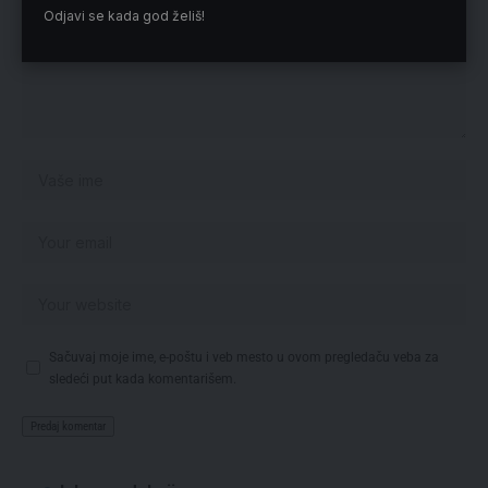
Odjavi se kada god želiš!
Sačuvaj moje ime, e-poštu i veb mesto u ovom pregledaču veba za
sledeći put kada komentarišem.