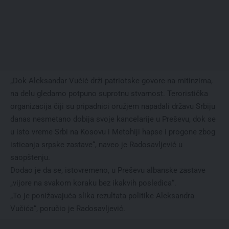
„Dok Aleksandar Vučić drži patriotske govore na mitinzima,
na delu gledamo potpuno suprotnu stvarnost. Teroristička
organizacija čiji su pripadnici oružjem napadali državu Srbiju
danas nesmetano dobija svoje kancelarije u Preševu, dok se
u isto vreme Srbi na Kosovu i Metohiji hapse i progone zbog
isticanja srpske zastave“, naveo je Radosavljević u
saopštenju.
Dodao je da se, istovremeno, u Preševu albanske zastave
„vijore na svakom koraku bez ikakvih posledica“.
„To je ponižavajuća slika rezultata politike Aleksandra
Vučića“, poručio je Radosavljević.