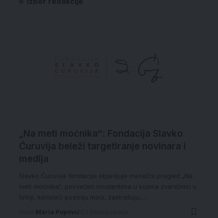
Izbor redakcije
„Na meti moćnika“: Fondacija Slavko
Ćuruvija beleži targetiranje novinara i
medija
Slavko Ćuruvija fondacija objavljuje mesečni pregled „Na
meti moćnika“, posvećen incidentima u kojima zvaničnici u
Srbiji, koristeći poziciju moći, zastrašuju,…
Autor:
Maria Popović
1 minuta čitanja