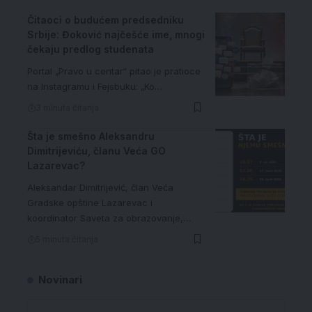
Čitaoci o budućem predsedniku
Srbije: Đoković najčešće ime, mnogi
čekaju predlog studenata
Portal „Pravo u centar“ pitao je pratioce
na Instagramu i Fejsbuku: „Ko…
3 minuta čitanja
Šta je smešno Aleksandru
Dimitrijeviću, članu Veća GO
Lazarevac?
Aleksandar Dimitrijević, član Veća
Gradske opštine Lazarevac i
koordinator Saveta za obrazovanje,…
5 minuta čitanja
Novinari