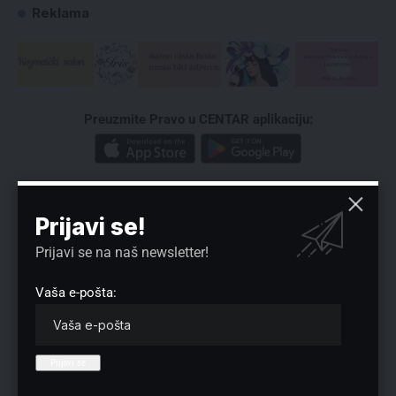
Reklama
Preuzmite Pravo u CENTAR aplikaciju:
Prijavi se!
Prijavi se na naš newsletter!
Nema komentara
Vaša e-pošta:
Vaša adresa e-pošte neće biti objavljena.
Neophodna polja su označena
*