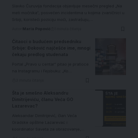
Slavko Ćuruvija fondacija objavljuje mesečni pregled „Na
meti moćnika“, posvećen incidentima u kojima zvaničnici u
Srbiji, koristeći poziciju moći, zastrašuju,…
Autor:
Maria Popović
1 minuta čitanja
Čitaoci o budućem predsedniku
Srbije: Đoković najčešće ime, mnogi
čekaju predlog studenata
Portal „Pravo u centar“ pitao je pratioce
na Instagramu i Fejsbuku: „Ko…
3 minuta čitanja
Šta je smešno Aleksandru
Dimitrijeviću, članu Veća GO
Lazarevac?
Aleksandar Dimitrijević, član Veća
Gradske opštine Lazarevac i
koordinator Saveta za obrazovanje,…