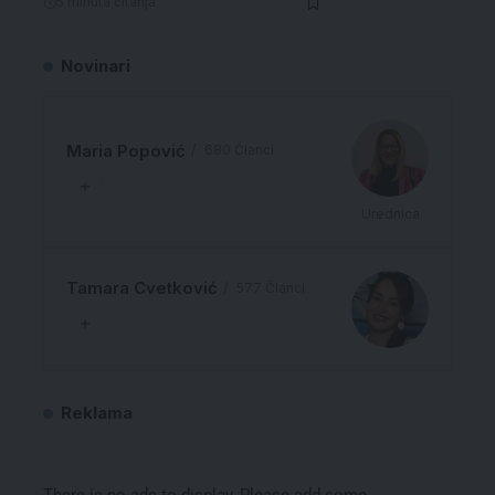
5 minuta čitanja
Novinari
Maria Popović
680 Članci
Urednica
Tamara Cvetković
577 Članci
Reklama