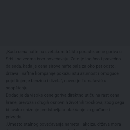
„Kada cena nafte na svetskom tržištu poraste, cene goriva u
Srbiji se veoma brzo povećavaju. Zato je logično i pravedno
da sada, kada je cena sirove nafte pala za oko pet odsto,
država i naftne kompanije pokažu istu ažurnost i omoguće
pojeftinjenje benzina i dizela“, naveo je Tomašević u
saopštenju.
Dodao je da visoke cene goriva direktno utiču na rast cena
hrane, prevoza i drugih osnovnih životnih troškova, zbog čega
bi svako sniženje predstavljalo olakšanje za građane i
privredu.
„Umesto stalnog povećavanja nameta i akciza, država mora