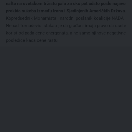
nafte na svetskom tržištu pala za oko pet odsto posle najave
prekida sukoba između Irana i Sjedinjenih Američkih Država.
Kopredsednik Monarhista i narodni poslanik koalicije NADA
Nenad Tomašević istakao je da građani imaju pravo da osete
korist od pada cene energenata, a ne samo njihove negativne
posledice kada cene rastu.