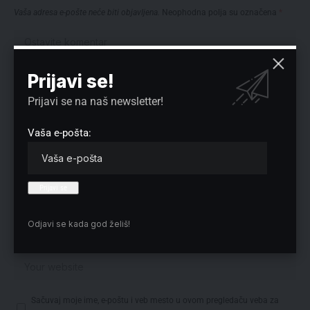
Vaša adresa e-pošte neće biti objavljena.
Neophodna polja su označena
*
Prijavi se!
Prijavi se na naš newsletter!
Vaša e-pošta:
Odjavi se kada god želiš!
Sačuvaj moje ime, e-poštu i veb mesto u ovom pregledaču veba za