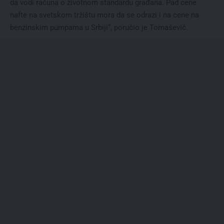
da vodi računa o životnom standardu građana. Pad cene
nafte na svetskom tržištu mora da se odrazi i na cene na
benzinskim pumpama u Srbiji“, poručio je Tomašević.