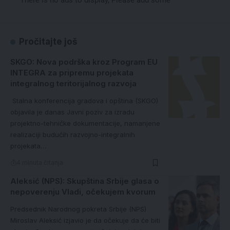
There is no ads to display, Please add some
Pročitajte još
SKGO: Nova podrška kroz Program EU
INTEGRA za pripremu projekata
integralnog teritorijalnog razvoja
Stalna konferencija gradova i opština (SKGO)
objavila je danas Javni poziv za izradu
projektno-tehničke dokumentacije, namanjene
realizaciji budućih razvojno-integralnih
projekata…
4 minuta čitanja
Aleksić (NPS): Skupština Srbije glasa o
nepoverenju Vladi, očekujem kvorum
Predsednik Narodnog pokreta Srbije (NPS)
Miroslav Aleksić izjavio je da očekuje da će biti