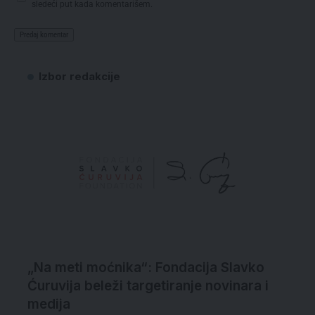
sledeći put kada komentarišem.
Izbor redakcije
„Na meti moćnika“: Fondacija Slavko
Ćuruvija beleži targetiranje novinara i
medija