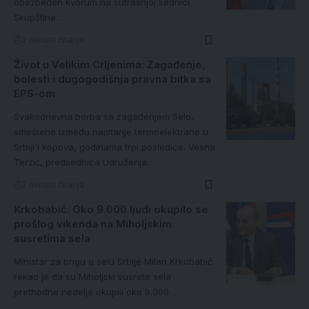
obezbeđen kvorum na sutrašnjoj sednici
Skupštine…
2 minuta čitanja
Život u Velikim Crljenima: Zagađenje,
bolesti i dugogodišnja pravna bitka sa
EPS-om
Svakodnevna borba sa zagađenjem Selo,
smešteno između najstarije termoelektrane u
Srbiji i kopova, godinama trpi posledice. Vesna
Terzić, predsednica Udruženja…
2 minuta čitanja
Krkobabić: Oko 9.000 ljudi okupilo se
prošlog vikenda na Miholjskim
susretima sela
Ministar za brigu o selu Srbije Milan Krkobabić
rekao je da su Miholjski susreta sela
prethodne nedelje okupili oko 9.000…