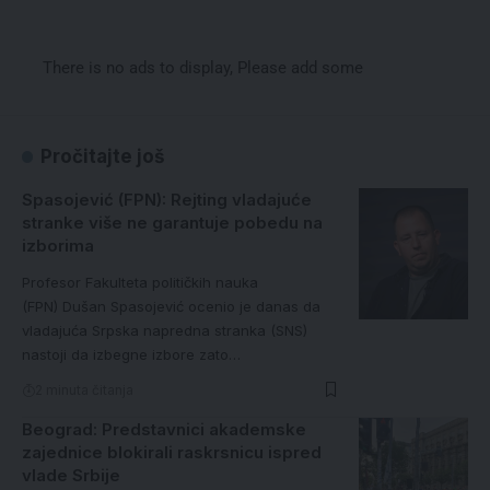
There is no ads to display, Please add some
Pročitajte još
Spasojević (FPN): Rejting vladajuće
stranke više ne garantuje pobedu na
izborima
Profesor Fakulteta političkih nauka
(FPN) Dušan Spasojević ocenio je danas da
vladajuća Srpska napredna stranka (SNS)
nastoji da izbegne izbore zato…
2 minuta čitanja
Beograd: Predstavnici akademske
zajednice blokirali raskrsnicu ispred
vlade Srbije