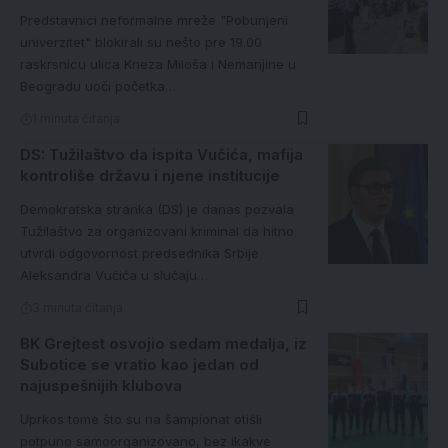
Predstavnici neformalne mreže "Pobunjeni
univerzitet" blokirali su nešto pre 19.00
raskrsnicu ulica Kneza Miloša i Nemanjine u
Beogradu uoči početka…
1 minuta čitanja
DS: Tužilaštvo da ispita Vučića, mafija
kontroliše državu i njene institucije
Demokratska stranka (DS) je danas pozvala
Tužilaštvo za organizovani kriminal da hitno
utvrdi odgovornost predsednika Srbije
Aleksandra Vučića u slučaju…
3 minuta čitanja
BK Grejtest osvojio sedam medalja, iz
Subotice se vratio kao jedan od
najuspešnijih klubova
Uprkos tome što su na šampionat otišli
potpuno samoorganizovano, bez ikakve