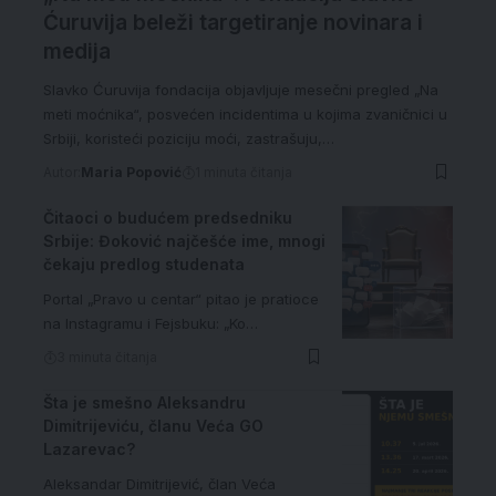
Ćuruvija beleži targetiranje novinara i
medija
Slavko Ćuruvija fondacija objavljuje mesečni pregled „Na
meti moćnika“, posvećen incidentima u kojima zvaničnici u
Srbiji, koristeći poziciju moći, zastrašuju,…
Autor:
Maria Popović
1 minuta čitanja
Čitaoci o budućem predsedniku
Srbije: Đoković najčešće ime, mnogi
čekaju predlog studenata
Portal „Pravo u centar“ pitao je pratioce
na Instagramu i Fejsbuku: „Ko…
3 minuta čitanja
Šta je smešno Aleksandru
Dimitrijeviću, članu Veća GO
Lazarevac?
Aleksandar Dimitrijević, član Veća