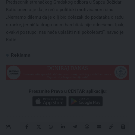
Predsednik stranačkog Gradskog odbora u Šapcu Božidar
Katić ocenio je da je reč o politički motivisanom činu.
„Nemamo dilemu da je cilj bio dolazak do podataka o radu
stranke, jer ništa drugo osim hard disk nije odnešeno. Ipak,
ovakvi postupci nas neće uplašiti niti pokolebati“, naveo je
Katić.
Reklama
Preuzmite Pravo u CENTAR aplikaciju: