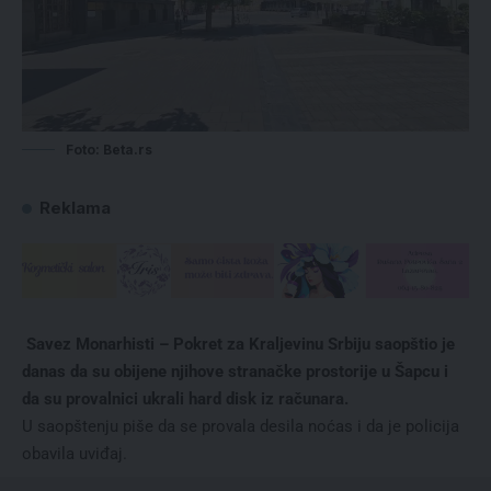
Foto: Beta.rs
Reklama
Savez Monarhisti – Pokret za Kraljevinu Srbiju saopštio je
danas da su obijene njihove stranačke prostorije u Šapcu i
da su provalnici ukrali hard disk iz računara.
U saopštenju piše da se provala desila noćas i da je policija
obavila uviđaj.