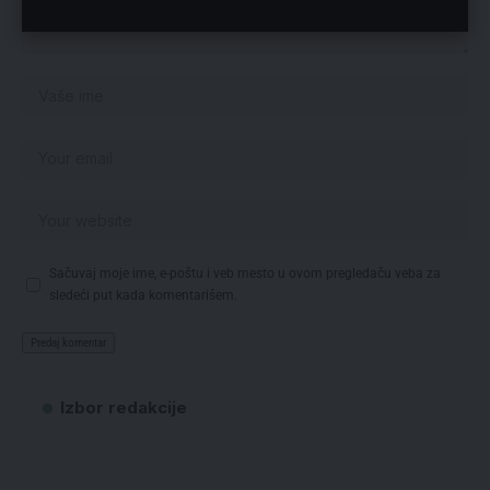
Sačuvaj moje ime, e-poštu i veb mesto u ovom pregledaču veba za
sledeći put kada komentarišem.
Izbor redakcije