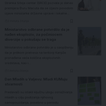
Stranka Srbija centar (SRCE) pozvala je danas
premijera Đuru Macuta da se izjasni povodom
izjave ministarke državne uprave i lokalne…
2 minuta čitanja
Ministarstvo odbrane potvrdilo da je
nađen eksploziv, za počiniocem
diverzije u pokušaju se traga
Ministarstvo odbrane potvrdilo je u saopštenju
da je prilikom pretresa na teritoriji Kanjiže
pronađena veća količina eksplozivnih
sredstava, kao i…
1 minuta čitanja
Dan Mladih u Valjevu: Mladi KUMuju
stvarnosti
Predavači su istakli ključnu ulogu osnaživanja
mladih u cilju podizanja njihovog
samopouzdanja, posebno u periodu