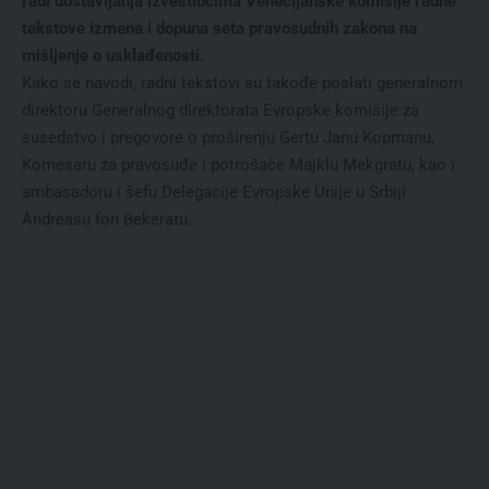
radi dostavljanja izvestiocima Venecijanske komisije radne
tekstove izmena i dopuna seta pravosudnih zakona na
mišljenje o usklađenosti.
Kako se navodi, radni tekstovi su takođe poslati generalnom
direktoru Generalnog direktorata Evropske komisije za
susedstvo i pregovore o proširenju Gertu Janu Kopmanu,
Komesaru za pravosuđe i potrošače Majklu Mekgratu, kao i
ambasadoru i šefu Delegacije Evropske Unije u Srbiji
Andreasu fon Bekeratu.