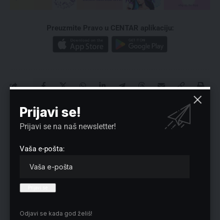
Preuzmite Pravo u CENTAR aplikaciju:
Prijavi se!
Nema komentara
Prijavi se na naš newsletter!
Vaša adresa e-pošte neće biti objavljena.
Neophodna polja su označena
*
Vaša e-pošta:
Odjavi se kada god želiš!