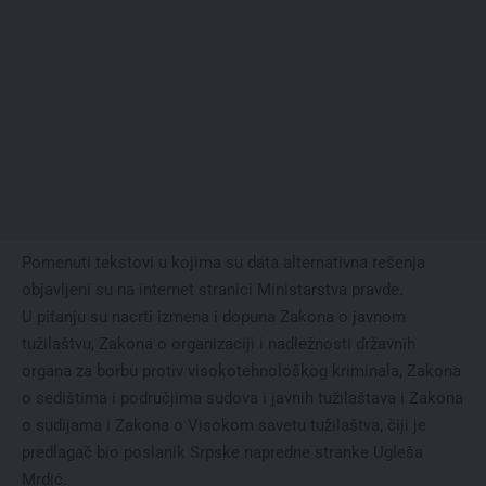
Pomenuti tekstovi u kojima su data alternativna rešenja
objavljeni su na internet stranici Ministarstva pravde.
U pitanju su nacrti izmena i dopuna Zakona o javnom
tužilaštvu, Zakona o organizaciji i nadležnosti državnih
organa za borbu protiv visokotehnološkog kriminala, Zakona
o sedištima i područjima sudova i javnih tužilaštava i Zakona
o sudijama i Zakona o Visokom savetu tužilaštva, čiji je
predlagač bio poslanik Srpske napredne stranke Ugleša
Mrdić.