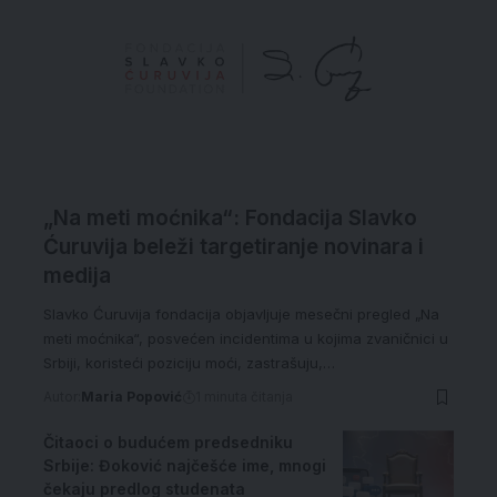
„Na meti moćnika“: Fondacija Slavko
Ćuruvija beleži targetiranje novinara i
medija
Slavko Ćuruvija fondacija objavljuje mesečni pregled „Na
meti moćnika“, posvećen incidentima u kojima zvaničnici u
Srbiji, koristeći poziciju moći, zastrašuju,…
Autor:
Maria Popović
1 minuta čitanja
Čitaoci o budućem predsedniku
Srbije: Đoković najčešće ime, mnogi
čekaju predlog studenata