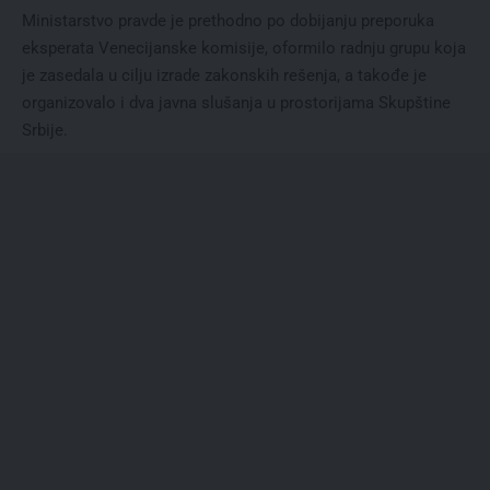
Ministarstvo pravde je prethodno po dobijanju preporuka
eksperata Venecijanske komisije, oformilo radnju grupu koja
je zasedala u cilju izrade zakonskih rešenja, a takođe je
organizovalo i dva javna slušanja u prostorijama Skupštine
Srbije.