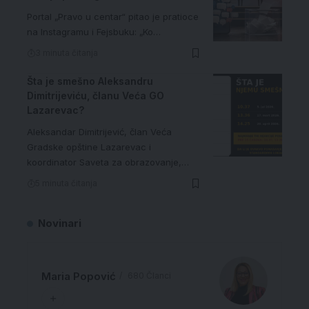
Portal „Pravo u centar“ pitao je pratioce
na Instagramu i Fejsbuku: „Ko…
3 minuta čitanja
Šta je smešno Aleksandru
Dimitrijeviću, članu Veća GO
Lazarevac?
Aleksandar Dimitrijević, član Veća
Gradske opštine Lazarevac i
koordinator Saveta za obrazovanje,…
5 minuta čitanja
Novinari
Maria Popović
680 Članci