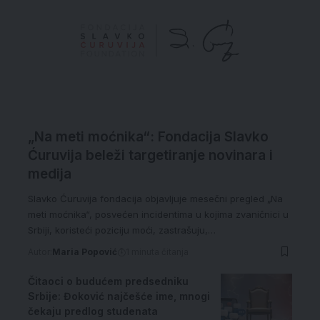
„Na meti moćnika“: Fondacija Slavko
Ćuruvija beleži targetiranje novinara i
medija
Slavko Ćuruvija fondacija objavljuje mesečni pregled „Na
meti moćnika“, posvećen incidentima u kojima zvaničnici u
Srbiji, koristeći poziciju moći, zastrašuju,…
Autor:
Maria Popović
1 minuta čitanja
Čitaoci o budućem predsedniku
Srbije: Đoković najčešće ime, mnogi
čekaju predlog studenata