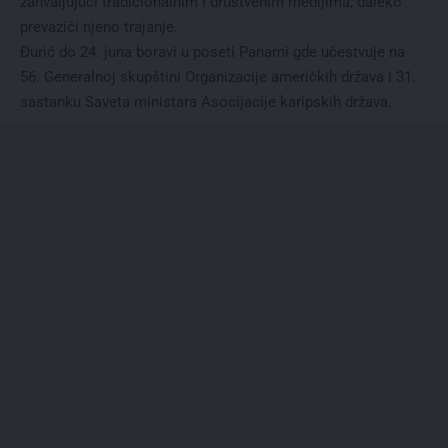
zahvaljujući tradicionalnim i društvenim medijima, daleko
prevazići njeno trajanje.
Đurić do 24. juna boravi u poseti Panami gde učestvuje na
56. Generalnoj skupštini Organizacije američkih država i 31.
sastanku Saveta ministara Asocijacije karipskih država.