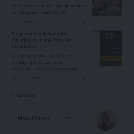
Portal „Pravo u centar“ pitao je pratioce
na Instagramu i Fejsbuku: „Ko…
3 minuta čitanja
Šta je smešno Aleksandru
Dimitrijeviću, članu Veća GO
Lazarevac?
Aleksandar Dimitrijević, član Veća
Gradske opštine Lazarevac i
koordinator Saveta za obrazovanje,…
5 minuta čitanja
Novinari
Maria Popović
679 Članci