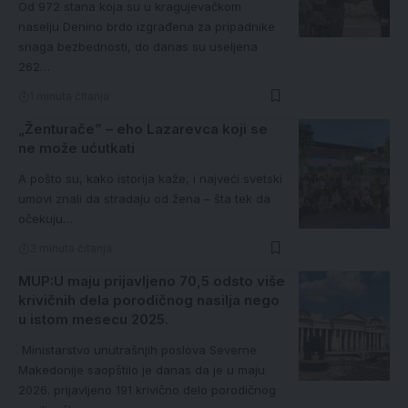
Od 972 stana koja su u kragujevačkom
naselju Denino brdo izgrađena za pripadnike
snaga bezbednosti, do danas su useljena
262…
1 minuta čitanja
„Ženturače” – eho Lazarevca koji se
ne može ućutkati
A pošto su, kako istorija kaže, i najveći svetski
umovi znali da stradaju od žena – šta tek da
očekuju…
3 minuta čitanja
MUP:U maju prijavljeno 70,5 odsto više
krivičnih dela porodičnog nasilja nego
u istom mesecu 2025.
Ministarstvo unutrašnjih poslova Severne
Makedonije saopštilo je danas da je u maju
2026. prijavljeno 191 krivično delo porodičnog