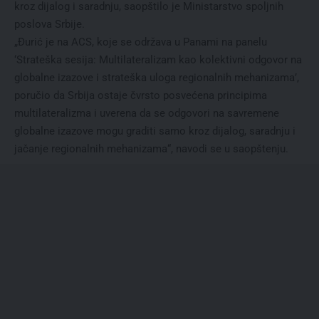
kroz dijalog i saradnju, saopštilo je Ministarstvo spoljnih
poslova Srbije.
„Đurić je na ACS, koje se održava u Panami na panelu
‘Strateška sesija: Multilateralizam kao kolektivni odgovor na
globalne izazove i strateška uloga regionalnih mehanizama’,
poručio da Srbija ostaje čvrsto posvećena principima
multilateralizma i uverena da se odgovori na savremene
globalne izazove mogu graditi samo kroz dijalog, saradnju i
jačanje regionalnih mehanizama“, navodi se u saopštenju.