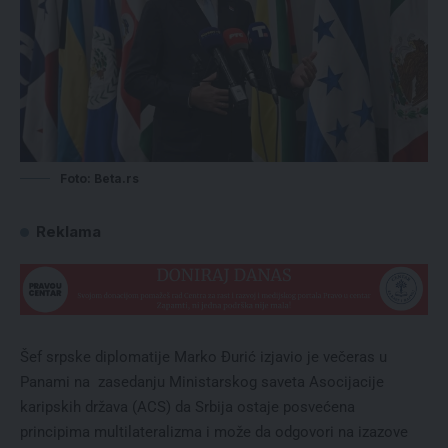
Foto: Beta.rs
Reklama
Šef srpske diplomatije Marko Đurić izjavio je večeras u
Panami na zasedanju Ministarskog saveta Asocijacije
karipskih država (ACS) da Srbija ostaje posvećena
principima multilateralizma i može da odgovori na izazove