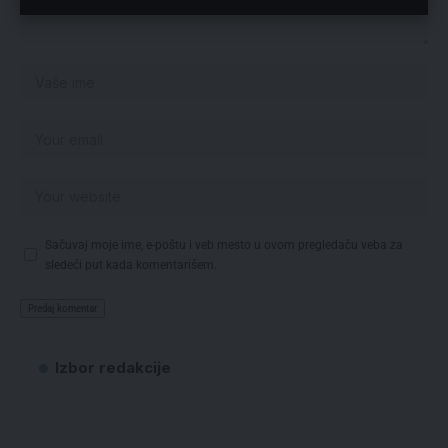
Sačuvaj moje ime, e-poštu i veb mesto u ovom pregledaču veba za
sledeći put kada komentarišem.
Izbor redakcije