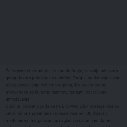
Šef srpske diplomatije je rekao da Srbija, zahvaljujući svom
geografskom položaju na raskršću Evrope, predstavlja važnu
tačku povezivanja različitih regiona, što otvara brojne
mogućnosti za kulturnu razmenu, turizam, poslovanje i
umrežavanje.
Đurić je podsetio je da se na EKSPO-u 2027 očekuje više od
četiri miliona posetilaca i učešće više od 130 država i
međunarodnih organizacija, naglasivši da će njen domet,