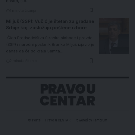
nasilja, što…
1 minuta čitanja
Miljuš (SSP): Vučić je štetan za građane
Srbije koji zaslužuju poštene izbore
Član Predsedništva Stranke slobode i pravde
(SSP) i narodni poslanik Branko Miljuš izjavio je
danas da će do kraja Samita…
2 minuta čitanja
© Portal – Pravo u CENTAR – Powered by
Tembrum