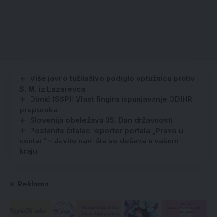
Više javno tužilaštvo podiglo optužnicu protiv
S. M. iz Lazarevca
Dimić (SSP): Vlast fingira ispunjavanje ODIHR
preporuka
Slovenija obeležava 35. Dan državnosti
Postanite čitalac reporter portala „Pravo u
centar” – Javite nam šta se dešava u vašem
kraju
Reklama