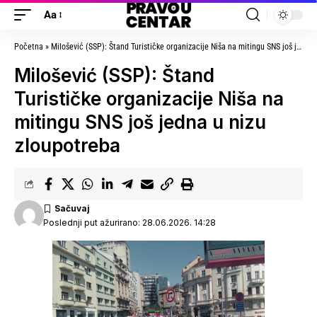
Aa
Početna
»
Milošević (SSP): Štand Turističke organizacije Niša na mitingu SNS još jedna u nizu zloupotreba
Milošević (SSP): Štand
Turističke organizacije Niša na
mitingu SNS još jedna u nizu
zloupotreba
Poslednji put ažurirano: 28.06.2026. 14:28