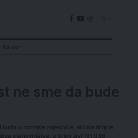
Kontakt
t ne sme da bude
kulturu romske zajednice, ali i na brojne
u stanovništva, u Srbiji živi 131.936