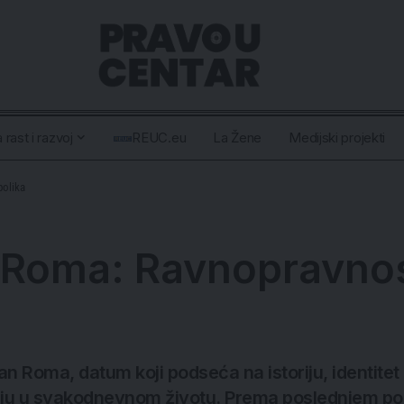
 rast i razvoj
REUC.eu
La Žene
Medijski projekti
olika
Roma: Ravnopravnos
Roma, datum koji podseća na istoriju, identitet i 
ju u svakodnevnom životu. Prema poslednjem popis