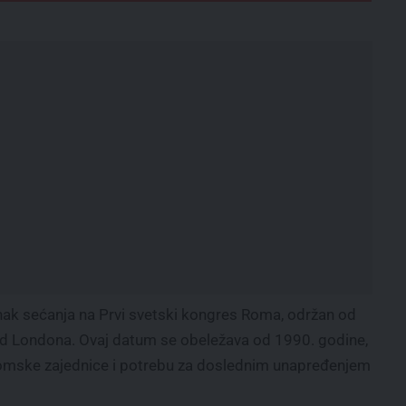
ak sećanja na Prvi svetski kongres Roma, održan od
kod Londona. Ovaj datum se obeležava od 1990. godine,
 romske zajednice i potrebu za doslednim unapređenjem