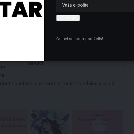
Podrška studentima i od rudara
Muzička škola „Marko Tajčević“
proslavila školsku slavu Svetog Savu
 da
Ispovest žrtve digitalnog nasilja:
Telegram grupe kao nova forma
Odjavi se kada god želiš!
se
digitalnog pakla
Poseban staž za majke: šta zaista
važi u Srbiji, a šta se pogrešno
da
tumači
nom
ne
i dostojanstvenijem životu romske zajednice u Srbiji.