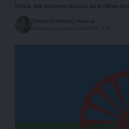
Roma, dok procene ukazuju da je njihov bro
Tamara Cvetković
Poslednji put ažurirano: 11.04.2026. 21:29