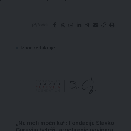
Podeli
Izbor redakcije
„Na meti moćnika“: Fondacija Slavko
Ćuruvija beleži targetiranje novinara