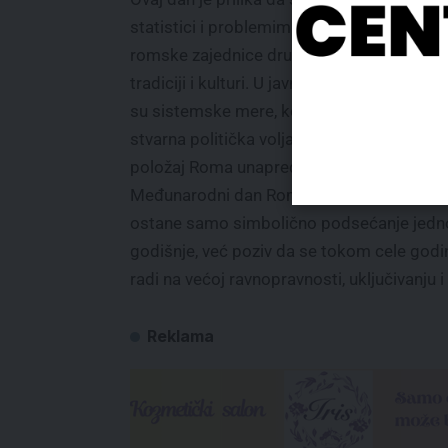
statistici i problemima, već i o doprinosu
romske zajednice društvu, njenoj istoriji,
tradiciji i kulturi. U javnosti se često ističe
su sistemske mere, kontinuitet podrške i
stvarna politička volja neophodni kako bi 
položaj Roma unapredio na održiv način.
Međunarodni dan Roma zato ne bi smeo 
ostane samo simbolično podsećanje jed
godišnje, već poziv da se tokom cele godi
radi na većoj ravnopravnosti, uključivanju 
Reklama