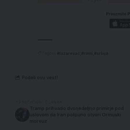
Preuzmite P
Tagovi:
#lazarevac
#romi
#srbija
Podeli ovu vest!
PREDHODNI ČLANAK
Tramp prihvatio dvonedeljno primirje pod
uslovom da Iran potpuno otvori Ormuski
moreuz