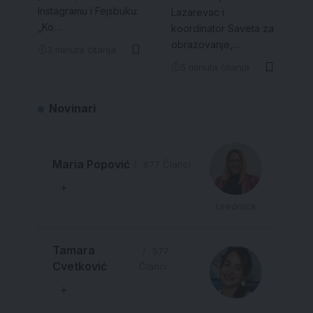
Instagramu i Fejsbuku:
Lazarevac i
„Ko…
koordinator Saveta za
obrazovanje,…
3 minuta čitanja
5 minuta čitanja
Novinari
Maria Popović
677 Članci
Urednica
Tamara
577
Cvetković
Članci