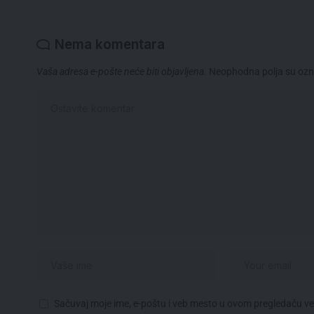
Nema komentara
Vaša adresa e-pošte neće biti objavljena.
Neophodna polja su oz
Sačuvaj moje ime, e-poštu i veb mesto u ovom pregledaču v