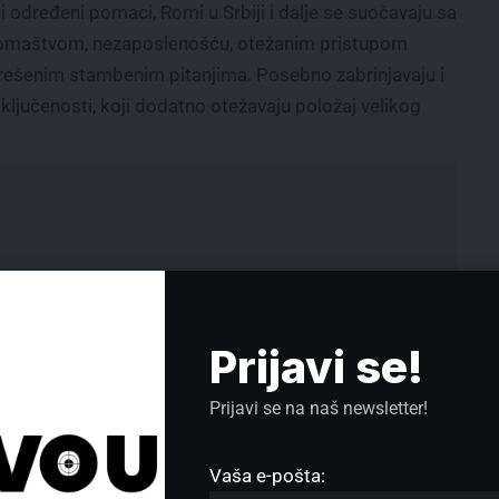
određeni pomaci, Romi u Srbiji i dalje se suočavaju sa
romaštvom, nezaposlenošću, otežanim pristupom
nerešenim stambenim pitanjima. Posebno zabrinjavaju i
sključenosti, koji dodatno otežavaju položaj velikog
Prijavi se!
Prijavi se na naš newsletter!
Vaša e-pošta: