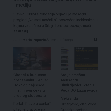
i medija
Slavko Ćuruvija fondacija objavljuje mesečni
pregled „Na meti moćnika“, posvećen incidentima u
kojima zvaničnici u Srbiji, koristeći poziciju moći,
zastrašuju,…
Autor:
Maria Popović
1 minuta čitanja
Čitaoci o budućem
Šta je smešno
predsedniku Srbije:
Aleksandru
Đoković najčešće
Dimitrijeviću, članu
ime, mnogi čekaju
Veća GO Lazarevac?
predlog studenata
Aleksandar
Portal „Pravo u centar“
Dimitrijević, član Veća
pitao je pratioce na
Gradske opštine