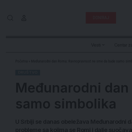
DONIRAJ
Vesti
Centar za
Početna
»
Međunarodni dan Roma: Ravnopravnost ne sme da bude samo simb
DRUŠTVO
Međunarodni dan 
samo simbolika
U Srbiji se danas obeležava Međunarodni dan 
probleme sa kojima se Romi i dalje suočava