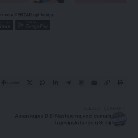
ravo u CENTAR aplikaciju:
Facebook
SLEDEĆI ČLANAK
Aman kupio DIS: Nastaje najveći domaći
trgovinski lanac u Srbiji