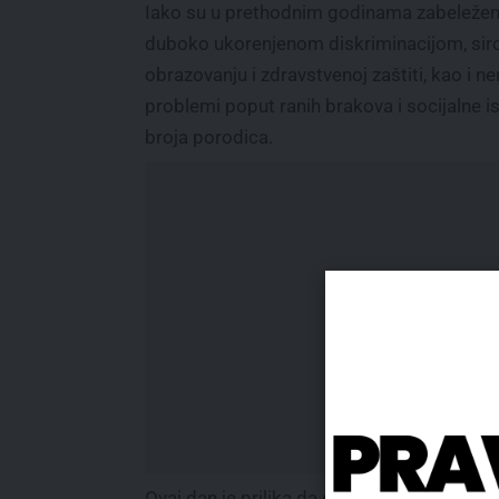
Iako su u prethodnim godinama zabeleženi 
duboko ukorenjenom diskriminacijom, si
obrazovanju i zdravstvenoj zaštiti, kao i 
problemi poput ranih brakova i socijalne i
broja porodica.
Ovaj dan je prilika da se ne govori samo o