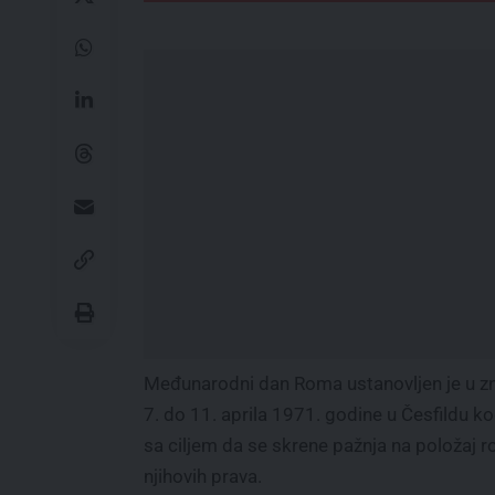
Međunarodni dan Roma ustanovljen je u zn
7. do 11. aprila 1971. godine u Česfildu 
sa ciljem da se skrene pažnja na položaj
njihovih prava.