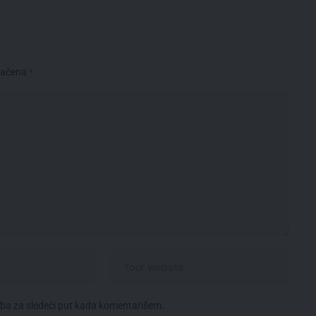
načena
*
eba za sledeći put kada komentarišem.