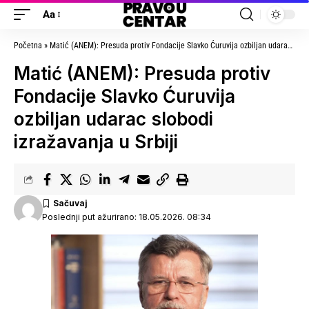
Aa
Početna
»
Matić (ANEM): Presuda protiv Fondacije Slavko Ćuruvija ozbiljan udarac slobodi izražavanja u Srbiji
Matić (ANEM): Presuda protiv
Fondacije Slavko Ćuruvija
ozbiljan udarac slobodi
izražavanja u Srbiji
Poslednji put ažurirano: 18.05.2026. 08:34