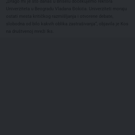
„Drago mi je što danas u Briselu dočekujemo rektora
Univerziteta u Beogradu Vladana Đokića. Univerziteti moraju
ostati mesta kritičkog razmišljanja i otvorene debate,
slobodna od bilo kakvih oblika zastrašivanja“, objavila je Kos
na društvenoj mreži Iks.