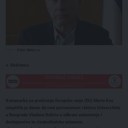
Foto: Beta.rs
Reklama
Komesarka za proširenje Evropske unije (EU) Marta Kos
saopštila je danas da ceni posvećenost rektora Univerziteta
u Beogradu Vladana Đokića u odbrani autonomije i
dostojanstva te visokoškolske ustanove.