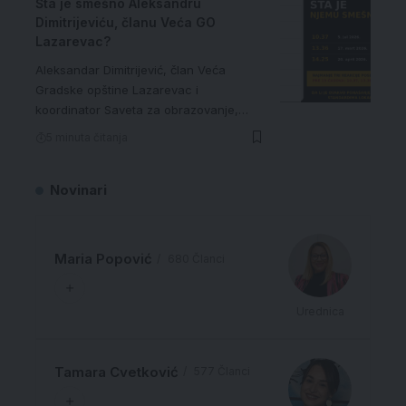
Šta je smešno Aleksandru
Dimitrijeviću, članu Veća GO
Lazarevac?
Aleksandar Dimitrijević, član Veća
Gradske opštine Lazarevac i
koordinator Saveta za obrazovanje,…
5 minuta čitanja
Novinari
Maria Popović
680 Članci
Urednica
Tamara Cvetković
577 Članci