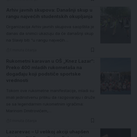
Arhiv javnih skupova: Današnji skup u
rangu najvećih studentskih okupljanja
Organizacija Arhiv javnih skupova saopštila je
danas da snimci ukazuju da će današnji skup
na Slaviji biti "u rangu najvećih…
1 minuta čitanja
Rukometni karavan u OŠ „Knez Lazar“:
Preko 400 mladih rukometaša na
događaju koji podstiče sportske
vrednosti
Tokom ove rukometne manifestacije, mladi su
imali jedinstvenu priliku da razgovaraju i druže
se sa legendarnim rukometnim igračima:
Marinom Dmitrovićem,…
1 minuta čitanja
Lazarevac – U velikoj akciji uhapšen