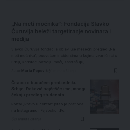
„Na meti moćnika“: Fondacija Slavko
Ćuruvija beleži targetiranje novinara i
medija
Slavko Ćuruvija fondacija objavljuje mesečni pregled „Na
meti moćnika“, posvećen incidentima u kojima zvaničnici u
Srbiji, koristeći poziciju moći, zastrašuju,…
Autor:
Maria Popović
1 minuta čitanja
Čitaoci o budućem predsedniku
Srbije: Đoković najčešće ime, mnogi
čekaju predlog studenata
Portal „Pravo u centar“ pitao je pratioce
na Instagramu i Fejsbuku: „Ko…
3 minuta čitanja