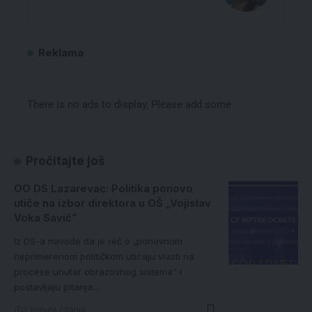
Reklama
There is no ads to display, Please add some
Pročitajte još
OO DS Lazarevac: Politika ponovo
utiče na izbor direktora u OŠ „Vojislav
Voka Savić”
Iz DS-a navode da je reč o „ponovnom
neprimerenom političkom uticaju vlasti na
procese unutar obrazovnog sistema” i
postavljaju pitanja…
3 minuta čitanja