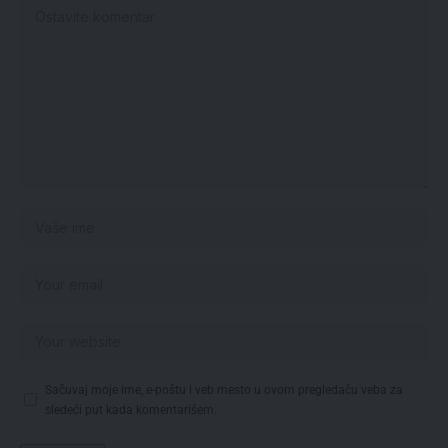
Sačuvaj moje ime, e-poštu i veb mesto u ovom pregledaču veba za
sledeći put kada komentarišem.