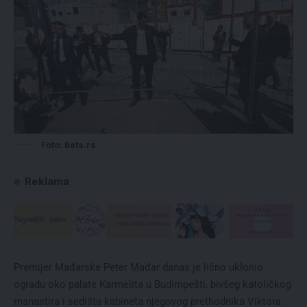
Foto: Beta.rs
Reklama
Premijer Mađarske Peter Mađar danas je lično uklonio
ogradu oko palate Karmelita u Budimpešti, bivšeg katoličkog
manastira i sedišta kabineta njegovog prethodnika Viktora