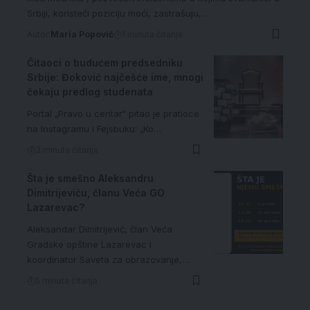
Srbiji, koristeći poziciju moći, zastrašuju,…
Autor:
Maria Popović
1 minuta čitanja
Čitaoci o budućem predsedniku
Srbije: Đoković najčešće ime, mnogi
čekaju predlog studenata
Portal „Pravo u centar“ pitao je pratioce
na Instagramu i Fejsbuku: „Ko…
3 minuta čitanja
Šta je smešno Aleksandru
Dimitrijeviću, članu Veća GO
Lazarevac?
Aleksandar Dimitrijević, član Veća
Gradske opštine Lazarevac i
koordinator Saveta za obrazovanje,…
5 minuta čitanja