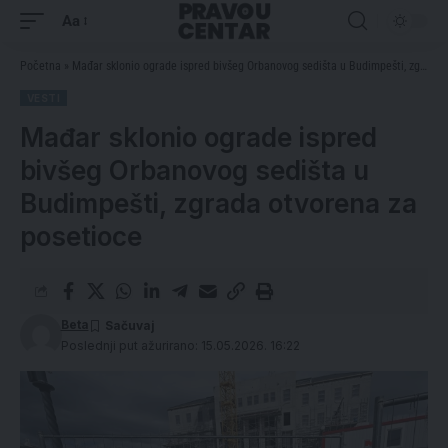
Aa
Početna
»
Mađar sklonio ograde ispred bivšeg Orbanovog sedišta u Budimpešti, zgrada otvorena za posetioce
VESTI
Mađar sklonio ograde ispred
bivšeg Orbanovog sedišta u
Budimpešti, zgrada otvorena za
posetioce
Beta
Poslednji put ažurirano: 15.05.2026. 16:22