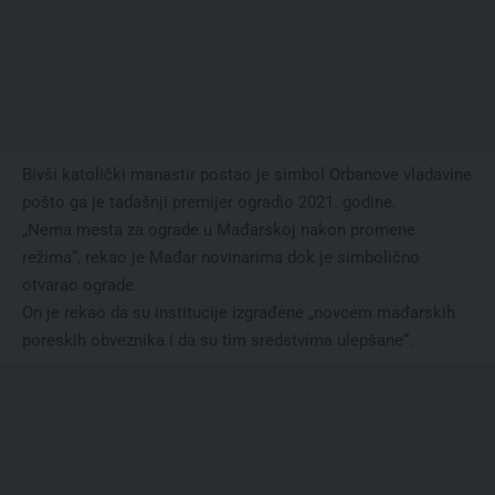
Bivši katolički manastir postao je simbol Orbanove vladavine
pošto ga je tadašnji premijer ogradio 2021. godine.
„Nema mesta za ograde u Mađarskoj nakon promene
režima“, rekao je Mađar novinarima dok je simbolično
otvarao ograde.
On je rekao da su institucije izgrađene „novcem mađarskih
poreskih obveznika i da su tim sredstvima ulepšane“.