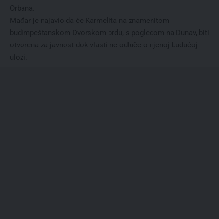
Orbana.
Mađar je najavio da će Karmelita na znamenitom
budimpeštanskom Dvorskom brdu, s pogledom na Dunav, biti
otvorena za javnost dok vlasti ne odluče o njenoj budućoj
ulozi.