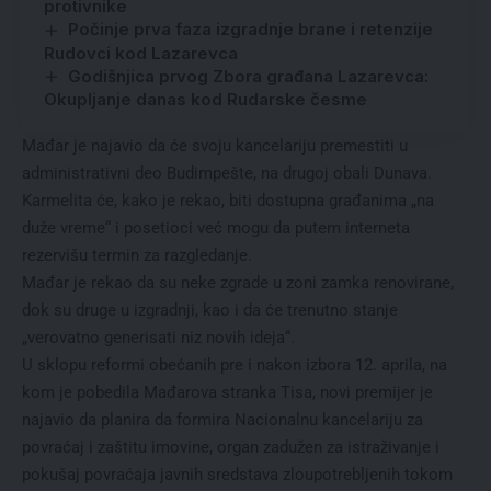
protivnike
Počinje prva faza izgradnje brane i retenzije
Rudovci kod Lazarevca
Godišnjica prvog Zbora građana Lazarevca:
Okupljanje danas kod Rudarske česme
Mađar je najavio da će svoju kancelariju premestiti u
administrativni deo Budimpešte, na drugoj obali Dunava.
Karmelita će, kako je rekao, biti dostupna građanima „na
duže vreme“ i posetioci već mogu da putem interneta
rezervišu termin za razgledanje.
Mađar je rekao da su neke zgrade u zoni zamka renovirane,
dok su druge u izgradnji, kao i da će trenutno stanje
„verovatno generisati niz novih ideja“.
U sklopu reformi obećanih pre i nakon izbora 12. aprila, na
kom je pobedila Mađarova stranka Tisa, novi premijer je
najavio da planira da formira Nacionalnu kancelariju za
povraćaj i zaštitu imovine, organ zadužen za istraživanje i
pokušaj povraćaja javnih sredstava zloupotrebljenih tokom