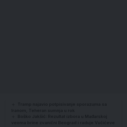
Tramp najavio potpisivanje sporazuma sa
Iranom, Teheran sumnja u rok
Boško Jakšić: Rezultat izbora u Mađarskoj
veoma brine zvanični Beograd i raduje Vučićeve