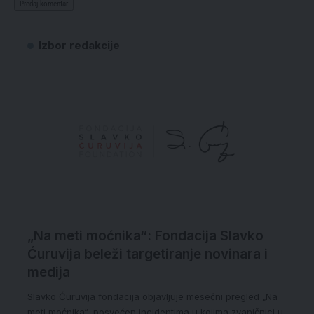
Izbor redakcije
„Na meti moćnika“: Fondacija Slavko
Ćuruvija beleži targetiranje novinara i
medija
Slavko Ćuruvija fondacija objavljuje mesečni pregled „Na
meti moćnika“, posvećen incidentima u kojima zvaničnici u