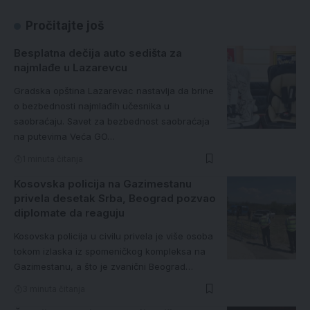
Pročitajte još
Besplatna dečija auto sedišta za
najmlađe u Lazarevcu
Gradska opština Lazarevac nastavlja da brine
o bezbednosti najmlađih učesnika u
saobraćaju. Savet za bezbednost saobraćaja
na putevima Veća GO…
1 minuta čitanja
Kosovska policija na Gazimestanu
privela desetak Srba, Beograd pozvao
diplomate da reaguju
Kosovska policija u civilu privela je više osoba
tokom izlaska iz spomeničkog kompleksa na
Gazimestanu, a što je zvanični Beograd…
3 minuta čitanja