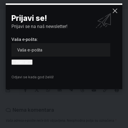
Prijavi se!
Reklama
Prijavi se na naš newsletter!
Vaša e-pošta:
Preuzmite Pravo u CENTAR aplikaciju:
Odjavi se kada god želiš!
Nema komentara
Vaša adresa e-pošte neće biti objavljena.
Neophodna polja su označena
*