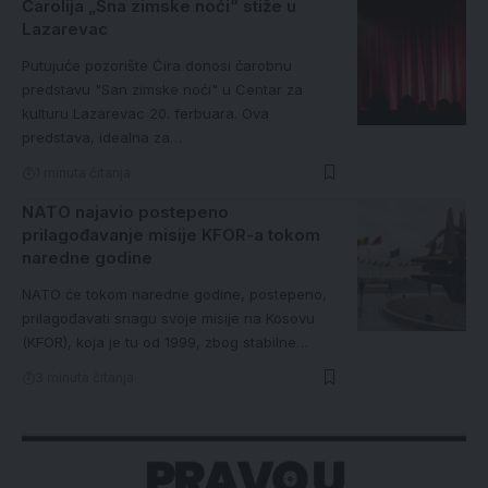
Čarolija „Sna zimske noći“ stiže u
Lazarevac
Putujuće pozorište Ćira donosi čarobnu
predstavu "San zimske noći" u Centar za
kulturu Lazarevac 20. ferbuara. Ova
predstava, idealna za…
1 minuta čitanja
NATO najavio postepeno
prilagođavanje misije KFOR-a tokom
naredne godine
NATO će tokom naredne godine, postepeno,
prilagođavati snagu svoje misije na Kosovu
(KFOR), koja je tu od 1999, zbog stabilne…
3 minuta čitanja