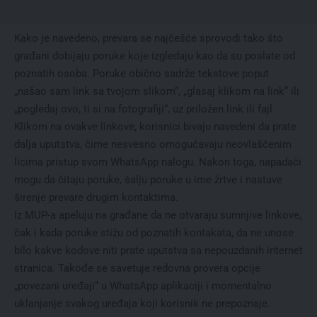
Kako je navedeno, prevara se najčešće sprovodi tako što
građani dobijaju poruke koje izgledaju kao da su poslate od
poznatih osoba. Poruke obično sadrže tekstove poput
„našao sam link sa tvojom slikom“, „glasaj klikom na link“ ili
„pogledaj ovo, ti si na fotografiji“, uz priložen link ili fajl.
Klikom na ovakve linkove, korisnici bivaju navedeni da prate
dalja uputstva, čime nesvesno omogućavaju neovlašćenim
licima pristup svom WhatsApp nalogu. Nakon toga, napadači
mogu da čitaju poruke, šalju poruke u ime žrtve i nastave
širenje prevare drugim kontaktima.
Iz MUP-a apeluju na građane da ne otvaraju sumnjive linkove,
čak i kada poruke stižu od poznatih kontakata, da ne unose
bilo kakve kodove niti prate uputstva sa nepouzdanih internet
stranica. Takođe se savetuje redovna provera opcije
„povezani uređaji“ u WhatsApp aplikaciji i momentalno
uklanjanje svakog uređaja koji korisnik ne prepoznaje.