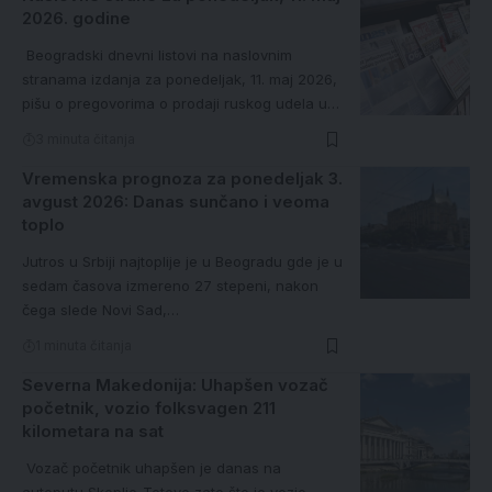
2026. godine
Beogradski dnevni listovi na naslovnim
stranama izdanja za ponedeljak, 11. maj 2026,
pišu o pregovorima o prodaji ruskog udela u…
3 minuta čitanja
Vremenska prognoza za ponedeljak 3.
avgust 2026: Danas sunčano i veoma
toplo
Jutros u Srbiji najtoplije je u Beogradu gde je u
sedam časova izmereno 27 stepeni, nakon
čega slede Novi Sad,…
1 minuta čitanja
Severna Makedonija: Uhapšen vozač
početnik, vozio folksvagen 211
kilometara na sat
Vozač početnik uhapšen je danas na