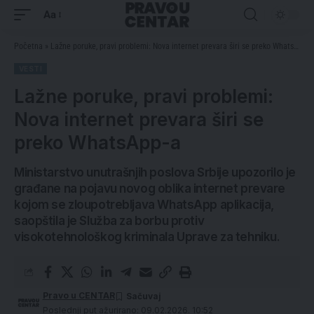
Aa
Početna
»
Lažne poruke, pravi problemi: Nova internet prevara širi se preko WhatsApp-a
VESTI
Lažne poruke, pravi problemi:
Nova internet prevara širi se
preko WhatsApp-a
Ministarstvo unutrašnjih poslova Srbije upozorilo je
građane na pojavu novog oblika internet prevare
kojom se zloupotrebljava WhatsApp aplikacija,
saopštila je Služba za borbu protiv
visokotehnološkog kriminala Uprave za tehniku.
Pravo u CENTAR
Poslednji put ažurirano: 09.02.2026. 10:52