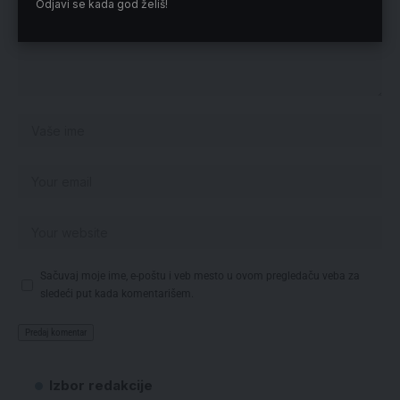
Odjavi se kada god želiš!
Sačuvaj moje ime, e-poštu i veb mesto u ovom pregledaču veba za
sledeći put kada komentarišem.
Izbor redakcije