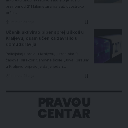
autoputu Skoplje-Tetovo zato što je vozio
brzinom od 211 kilometara na sat, dvostruko
brže…
1 minuta čitanja
Učenik aktivirao biber sprej u školi u
Kraljevu, osam učenika završilo u
domu zdravlja
Policijskoj upravi u Kraljevu, jutros oko 9
časova, direktor Osnovne škole „Jova Kursula“
u Kraljevu prijavio je da je jedan…
1 minuta čitanja