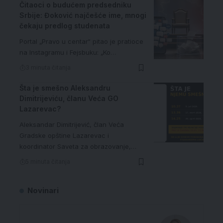
Čitaoci o budućem predsedniku
Srbije: Đoković najčešće ime, mnogi
čekaju predlog studenata
Portal „Pravo u centar“ pitao je pratioce
na Instagramu i Fejsbuku: „Ko…
3 minuta čitanja
Šta je smešno Aleksandru
Dimitrijeviću, članu Veća GO
Lazarevac?
Aleksandar Dimitrijević, član Veća
Gradske opštine Lazarevac i
koordinator Saveta za obrazovanje,…
5 minuta čitanja
Novinari