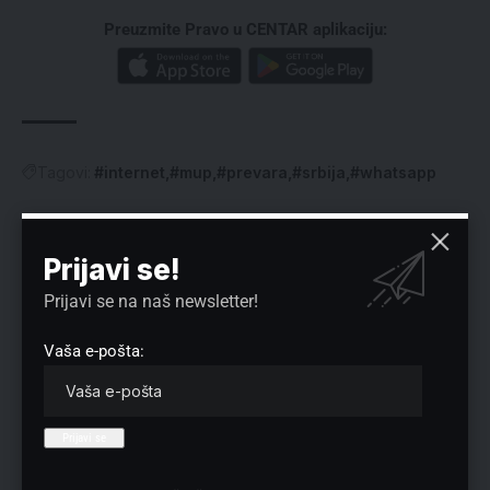
Preuzmite Pravo u CENTAR aplikaciju:
Tagovi:
#internet
#mup
#prevara
#srbija
#whatsapp
Prijavi se!
Prijavi se na naš newsletter!
Nema komentara
Vaša e-pošta:
Vaša adresa e-pošte neće biti objavljena.
Neophodna polja su označena
*