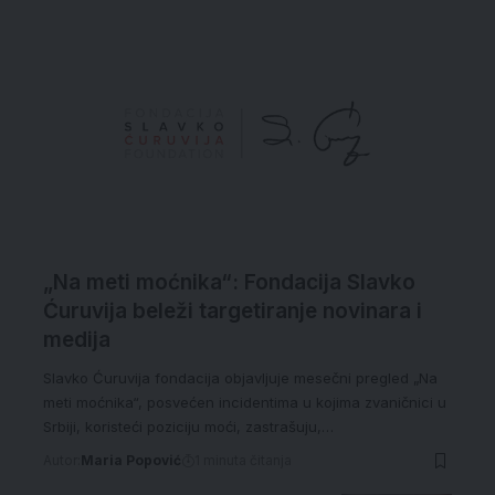
„Na meti moćnika“: Fondacija Slavko
Ćuruvija beleži targetiranje novinara i
medija
Slavko Ćuruvija fondacija objavljuje mesečni pregled „Na
meti moćnika“, posvećen incidentima u kojima zvaničnici u
Srbiji, koristeći poziciju moći, zastrašuju,…
Autor:
Maria Popović
1 minuta čitanja