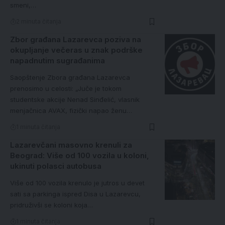
smeni,…
2 minuta čitanja
Zbor građana Lazarevca poziva na
okupljanje večeras u znak podrške
napadnutim sugrađanima
Saopštenje Zbora građana Lazarevca
prenosimo u celosti: „Juče je tokom
studentske akcije Nenad Sinđelić, vlasnik
menjačnica AVAX, fizički napao ženu…
1 minuta čitanja
Lazarevčani masovno krenuli za
Beograd: Više od 100 vozila u koloni,
ukinuti polasci autobusa
Više od 100 vozila krenulo je jutros u devet
sati sa parkinga ispred Disa u Lazarevcu,
pridruživši se koloni koja…
1 minuta čitanja