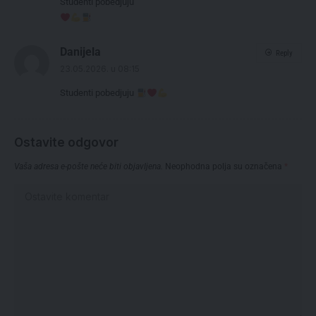
Studenti pobedjuju
Danijela
Reply
23.05.2026. u 08:15
Studenti pobedjuju
Ostavite odgovor
Vaša adresa e-pošte neće biti objavljena.
Neophodna polja su označena
*