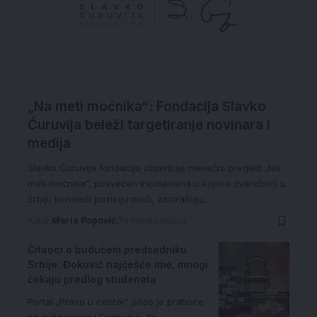
„Na meti moćnika“: Fondacija Slavko
Ćuruvija beleži targetiranje novinara i
medija
Slavko Ćuruvija fondacija objavljuje mesečni pregled „Na
meti moćnika“, posvećen incidentima u kojima zvaničnici u
Srbiji, koristeći poziciju moći, zastrašuju,…
Autor:
Maria Popović
1 minuta čitanja
Čitaoci o budućem predsedniku
Srbije: Đoković najčešće ime, mnogi
čekaju predlog studenata
Portal „Pravo u centar“ pitao je pratioce