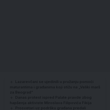
Lazarevčani se ujedinili u pružanju pomoći
maturantima i građanima koji stižu na „Veliki marš
za Beograd“
Danas protest ispred Palate pravde zbog
hapšenja aktiviste Miroslava Filipovića Fikija
Prosvetari uz podršku građana predali