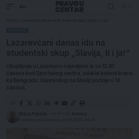
Aa
Početna
»
Lazarevčani danas idu na studentski skup „Slavija, ti i ja!“
PROTESTI
Lazarevčani danas idu na
studentski skup „Slavija, ti i ja!“
Okupljanje u Lazarevcu najavljeno je za 12.30
časova kod Sportskog centra, odakle kolona kreće
ka Beogradu. Glavni skup na Slaviji počinje u 18
časova.
Maria Popović
- Urednica
Poslednji put ažurirano: 23.05.2026. 06:41