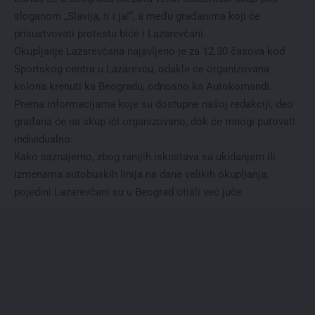
sloganom „Slavija, ti i ja!“, a među građanima koji će
prisustvovati protestu biće i Lazarevčani.
Okupljanje Lazarevčana najavljeno je za 12.30 časova kod
Sportskog centra u Lazarevcu, odakle će organizovana
kolona krenuti ka Beogradu, odnosno ka Autokomandi.
Prema informacijama koje su dostupne našoj redakciji, deo
građana će na skup ići organizovano, dok će mnogi putovati
individualno.
Kako saznajemo, zbog ranijih iskustava sa ukidanjem ili
izmenama autobuskih linija na dane velikih okupljanja,
pojedini Lazarevčani su u Beograd otišli već juče.