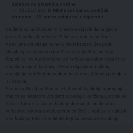
zahteve na pisarnicu opštine
(VIDEO ) Srbi iz Minhena i danas podržali
studente – 16. marta ustaju svi u dijaspori
Studenti su na društvenim mrežama objavili da će glavni
protest na Slaviji početi u 18 časova, dok su pre toga
najavljena okupljanja na nekoliko lokacija u Beogradu.
Okupljanja su planirana kod Pravnog fakulteta, na Trgu
Republike i na Autokomandi od 14 časova, nakon čega će se
okupljeni uputiti ka Slaviji. Prema objavljenom planu,
okupljanje kod Poljoprivrednog fakulteta u Zemunu počinje u
13 časova.
Skupu na Slaviji prethodila je i studentska akcija štampanja
majica sa natpisom „Studenti pobeđuju“, održana u utorak na
Slaviji. Tokom te akcije došlo je do manjih incidenata i
verbalnog sukoba između pristalica SNS-a, koji su se nalazili
oko kružnog toka, i studenata koji su učestvovali u akciji.