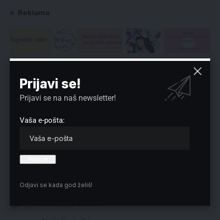
Reklama
Preuzmite Pravo u CENTAR aplikaciju:
Prijavi se!
Prijavi se na naš newsletter!
Vaša e-pošta:
2 komentara
Odjavi se kada god želiš!
Danijela
Reply
23.05.2026. u 08:13