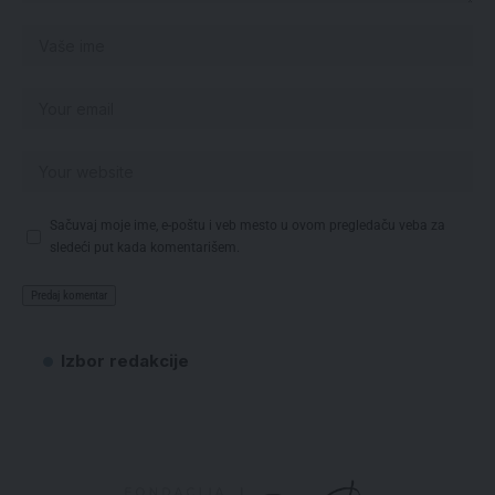
Sačuvaj moje ime, e-poštu i veb mesto u ovom pregledaču veba za
sledeći put kada komentarišem.
Izbor redakcije