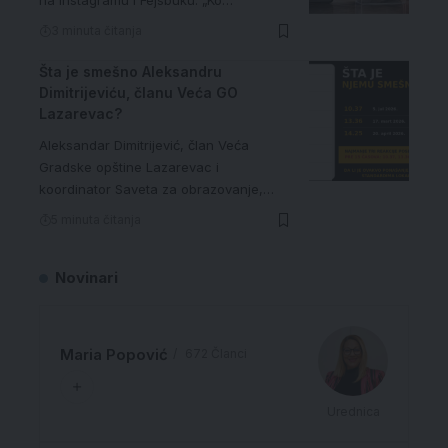
na Instagramu i Fejsbuku: „Ko…
3 minuta čitanja
Šta je smešno Aleksandru
Dimitrijeviću, članu Veća GO
Lazarevac?
Aleksandar Dimitrijević, član Veća
Gradske opštine Lazarevac i
koordinator Saveta za obrazovanje,…
5 minuta čitanja
Novinari
Maria Popović
672 Članci
Urednica