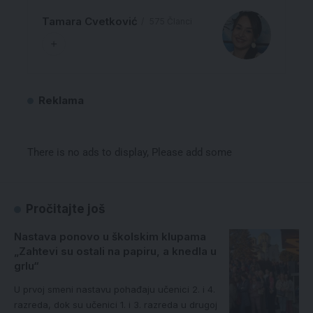
Tamara Cvetković
575 Članci
Reklama
There is no ads to display, Please add some
Pročitajte još
Nastava ponovo u školskim klupama
„Zahtevi su ostali na papiru, a knedla u
grlu“
U prvoj smeni nastavu pohađaju učenici 2. i 4.
razreda, dok su učenici 1. i 3. razreda u drugoj