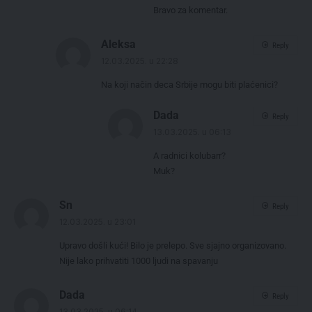
Bravo za komentar.
Aleksa
Reply
12.03.2025. u 22:28
Na koji način deca Srbije mogu biti plaćenici?
Dada
Reply
13.03.2025. u 06:13
A radnici kolubarr?
Muk?
Sn
Reply
12.03.2025. u 23:01
Upravo došli kući! Bilo je prelepo. Sve sjajno organizovano.
Nije lako prihvatiti 1000 ljudi na spavanju
Dada
Reply
13.03.2025. u 06:14