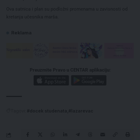
Ova satnica i plan su podložni promenama u zavisnosti od
kretanja učesnika marša.
Reklama
Preuzmite Pravo u CENTAR aplikaciju:
Tagovi:
#docek studenata
#lazarevac