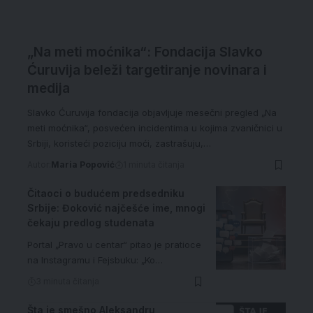
„Na meti moćnika“: Fondacija Slavko
Ćuruvija beleži targetiranje novinara i
medija
Slavko Ćuruvija fondacija objavljuje mesečni pregled „Na
meti moćnika“, posvećen incidentima u kojima zvaničnici u
Srbiji, koristeći poziciju moći, zastrašuju,…
Autor:
Maria Popović
1 minuta čitanja
Čitaoci o budućem predsedniku
Srbije: Đoković najčešće ime, mnogi
čekaju predlog studenata
Portal „Pravo u centar“ pitao je pratioce
na Instagramu i Fejsbuku: „Ko…
3 minuta čitanja
Šta je smešno Aleksandru