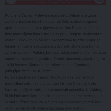
Kolone iz Čačka i Valjeva spajaju se u Ćelijama, a zatim
zajedno prolaze kroz Petku, pored Dulove škole i zgrade
opštine odakle ulaze u glavnu ulicu. Kod Rudarske česme
biće postavljena bina i stolovi sa posluženjem za učesnike
marša. U Vokinoj školi biće organizovan trijažni centar sa
lekarima i fizioterapeutima, a u dvorištu škole biće kombiji
za prevoz stvari. Parking kod sportskog centra biće mesto za
susret domaćina sa gostima. Doček studenata planiran je za
19.00 časova. Maturanti će tokom dana u Gimnaziji
prikupljati hranu za studente.
Pored štandova sa hranom, kod Rudarske česme biće
postavljeni šatori za prvu pomoć i trijažu Crvenog krsta
Lazarevac, čiji će volonteri usmeravati učesnike. U Vokinoj
školi biće ambulantni punkt sa pedeset lekara, medicinskih
sestara i fizioterapeuta. Na parkingu sportskog centra biće
organizovan doček. Nakon pružanja prve pomoći i