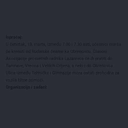
Ispraćaj:
U četvrtak, 13. marta, između 7.00 i 7.30 sati, učesnici marša
će krenuti od Rudarske česme ka Obrenovcu. Članovi
Asocijacije prosvetnih radnika Lazarevca će ih pratiti do
Tamnave, Vreoca i Velikih Crljena, a neki i do Obrenovca.
Ulica između Tehničke i Gimnazije mora ostati prohodna za
vozila hitne pomoći.
Organizacija i zadaci: