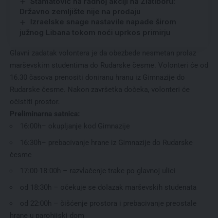
Stamatović na radnoj akciji na Zlatiboru:
Državno zemljište nije na prodaju
Izraelske snage nastavile napade širom
južnog Libana tokom noći uprkos primirju
Glavni zadatak volontera je da obezbede nesmetan prolaz
marševskim studentima do Rudarske česme. Volonteri će od
16.30 časova prenositi doniranu hranu iz Gimnazije do
Rudarske česme. Nakon završetka dočeka, volonteri će
očistiti prostor.
Preliminarna satnica:
16:00h– okupljanje kod Gimnazije
16:30h– prebacivanje hrane iz Gimnazije do Rudarske
česme
17:00-18:00h – razvlačenje trake po glavnoj ulici
od 18:30h – očekuje se dolazak marševskih studenata
od 22:00h – čišćenje prostora i prebacivanje preostale
hrane u parohijski dom