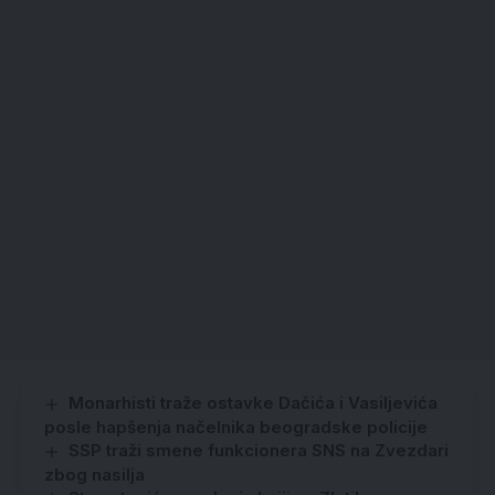
Monarhisti traže ostavke Dačića i Vasiljevića
posle hapšenja načelnika beogradske policije
SSP traži smene funkcionera SNS na Zvezdari
zbog nasilja