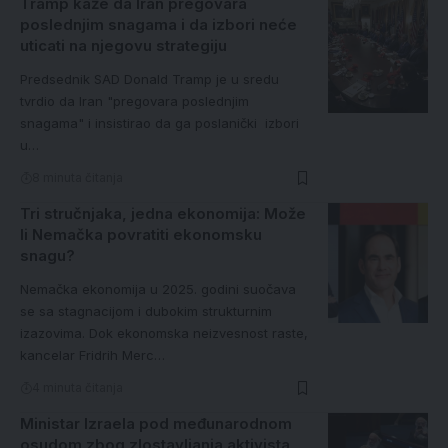
Tramp kaže da Iran pregovara
poslednjim snagama i da izbori neće
uticati na njegovu strategiju
Predsednik SAD Donald Tramp je u sredu
tvrdio da Iran "pregovara poslednjim
snagama" i insistirao da ga poslanički izbori
u…
8 minuta čitanja
Tri stručnjaka, jedna ekonomija: Može
li Nemačka povratiti ekonomsku
snagu?
Nemačka ekonomija u 2025. godini suočava
se sa stagnacijom i dubokim strukturnim
izazovima. Dok ekonomska neizvesnost raste,
kancelar Fridrih Merc…
4 minuta čitanja
Ministar Izraela pod međunarodnom
osudom zbog zlostavljanja aktivista