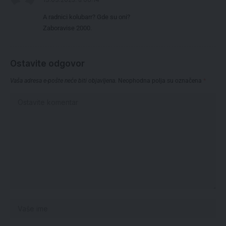
A radnici kolubarr? Gde su oni?
Zaboravise 2000.
Ostavite odgovor
Vaša adresa e-pošte neće biti objavljena.
Neophodna polja su označena
*