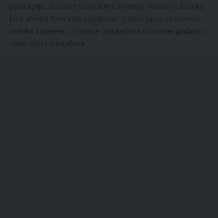
posluženja, učesnici će krenuti u smeštaj. Redari na dočeku
biće učenici Gimnazije i profesori iz Asocijacije prosvetnih
radnika Lazarevac. Hrana je obezbeđena od strane građana i
ugostiteljskih objekata.