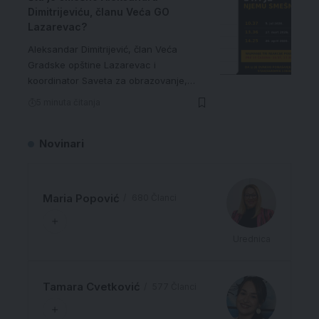
Dimitrijeviću, članu Veća GO
Lazarevac?
Aleksandar Dimitrijević, član Veća
Gradske opštine Lazarevac i
koordinator Saveta za obrazovanje,…
5 minuta čitanja
Novinari
Maria Popović
680 Članci
Urednica
Tamara Cvetković
577 Članci