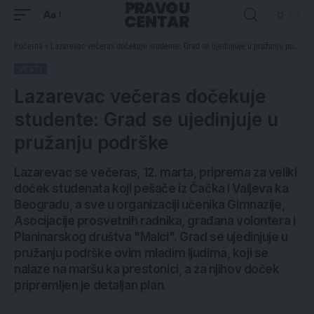
Aa
Početna
»
Lazarevac večeras dočekuje studente: Grad se ujedinjuje u pružanju podrške
VESTI
Lazarevac večeras dočekuje
studente: Grad se ujedinjuje u
pružanju podrške
Lazarevac se večeras, 12. marta, priprema za veliki
doček studenata koji pešače iz Čačka i Valjeva ka
Beogradu, a sve u organizaciji učenika Gimnazije,
Asocijacije prosvetnih radnika, građana volontera i
Planinarskog društva "Malci". Grad se ujedinjuje u
pružanju podrške ovim mladim ljudima, koji se
nalaze na maršu ka prestonici, a za njihov doček
pripremljen je detaljan plan.