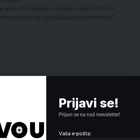
uprkos protestima, a partijski zvaničnici AfD su
ntovano pravo da održavaju partijske konvencije“.
Prijavi se!
Prijavi se na naš newsletter!
va
Lazarevac: Završena
Vaša e-pošta:
rekonstrukcija dela ulice Janka
o’.