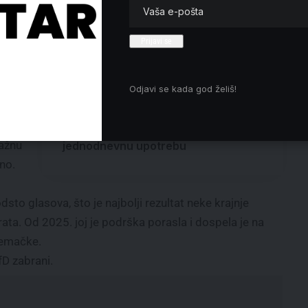
Stajčića
šte
Ukrajina i Moldavija otvaraju
nti-
pristupne pregovore s EU, Crna Gora
.
zatvara još dva poglavlja
Slobodan univerzitet: Prekinuti
a
tabloidnu kampanju mržnje protiv
ije
Odjavi se kada god želiš!
profesora
olfa
Igor Avžner: Vučićev sajt Ko si
bre ti, bio je markentiški trik za
nažnu
jednodnevnu upotrebu
no.
to glasova, što je najbolji rezultat neke krajnje
ta. Od 2025. joj je podrška porasla i dospela je na
Nemačke.
fD zabrani.