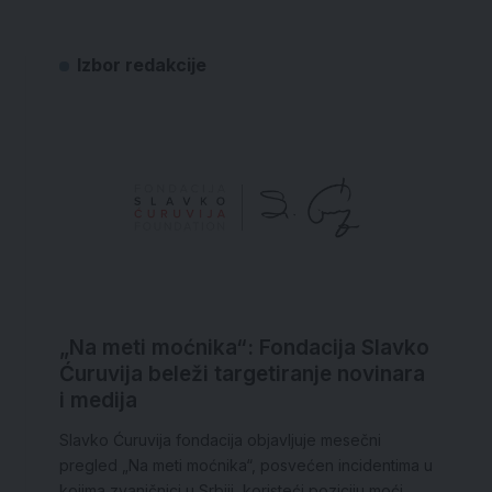
Izbor redakcije
„Na meti moćnika“: Fondacija Slavko
Ćuruvija beleži targetiranje novinara
i medija
Slavko Ćuruvija fondacija objavljuje mesečni
pregled „Na meti moćnika“, posvećen incidentima u
kojima zvaničnici u Srbiji, koristeći poziciju moći,