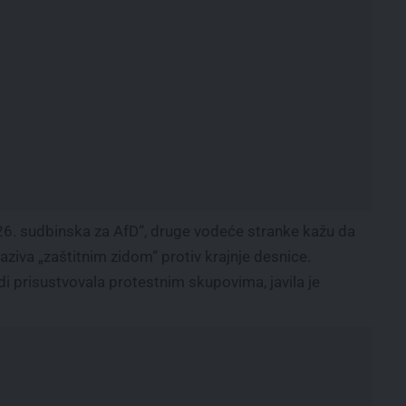
026. sudbinska za AfD“, druge vodeće stranke kažu da
 naziva „zaštitnim zidom“ protiv krajnje desnice.
udi prisustvovala protestnim skupovima, javila je