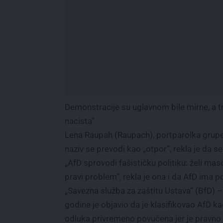
Demonstracije su uglavnom bile mirne, a tra
nacista“.
Lena Raupah (Raupach), portparolka grupe 
naziv se prevodi kao „otpor“, rekla je da se
„AfD sprovodi fašističku politiku: želi mas
pravi problem“, rekla je ona i da AfD ima p
„Savezna služba za zaštitu Ustava“ (BfD) 
godine je objavio da je klasifikovao AfD k
odluka privremeno povučena jer je pravno 