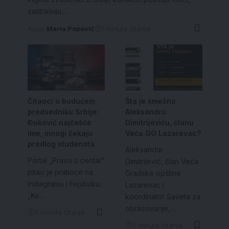
zastrašuju,…
Autor:
Maria Popović
1 minuta čitanja
Čitaoci o budućem
Šta je smešno
predsedniku Srbije:
Aleksandru
Đoković najčešće
Dimitrijeviću, članu
ime, mnogi čekaju
Veća GO Lazarevac?
predlog studenata
Aleksandar
Portal „Pravo u centar“
Dimitrijević, član Veća
pitao je pratioce na
Gradske opštine
Instagramu i Fejsbuku:
Lazarevac i
„Ko…
koordinator Saveta za
obrazovanje,…
3 minuta čitanja
5 minuta čitanja