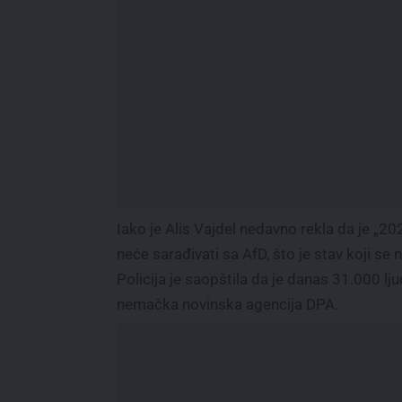
Iako je Alis Vajdel nedavno rekla da je „2
neće sarađivati sa AfD, što je stav koji se
Policija je saopštila da je danas 31.000 lj
nemačka novinska agencija DPA.