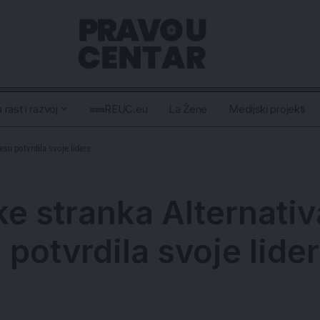
 rast i razvoj
REUC.eu
La Žene
Medijski projekti
su potvrdila svoje lidere
ke stranka Alternat
potvrdila svoje lide