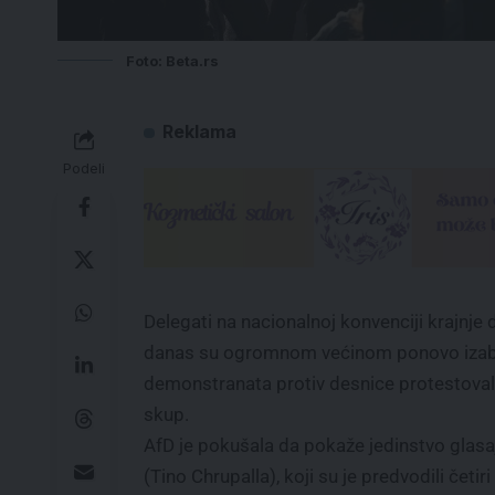
Foto: Beta.rs
Reklama
Podeli
Delegati na nacionalnoj konvenciji krajnj
danas su ogromnom većinom ponovo izabral
demonstranata protiv desnice protestovale,
skup.
AfD je pokušala da pokaže jedinstvo glasaj
(Tino Chrupalla), koji su je predvodili četi