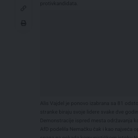
protivkandidata.
Alis Vajdel je ponovo izabrana sa 81 odst
stranke biraju svoje lidere svake dve godin
Demonstracije ispred mesta održavanja ko
AfD podelila Nemačku čak i kao najveća opo
snaga na nekada komunističkom istoku 