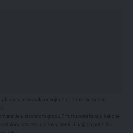
o glasova, a Hrupala osvojio 70 odsto. Nemačke
e.
nvencije u istočnom gradu Erfurtu odražavaju kako je
ziciona stranka u čitavoj zemlji i najjača politička
Nemačke.