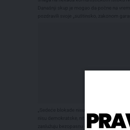
Današnji skup je mogao da počne na vreme 
pozdravili svoje „suštinsko, zakonom gara
„Sedeće blokade nisu mirne, blokade pute
nisu demokratske, niti bande nasilnika
zaslužuju bezopasnu etiketu ‘civilno društv