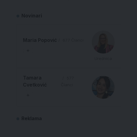
Novinari
Maria Popović
677 Članci
Urednica
Tamara
577
Cvetković
Članci
Reklama