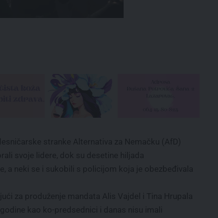
e desničarske stranke Alternativa za Nemačku (AfD)
i svoje lidere, dok su desetine hiljada
 a neki se i sukobili s policijom koja je obezbeđivala
ući za produženje mandata Alis Vajdel i Tina Hrupala
ri godine kao ko-predsednici i danas nisu imali