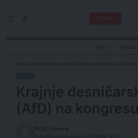
DONIRAJ
Vesti
Centar za
Početna
»
Krajnje desničarske stranka Alternativa za Nemačku (AfD) na kongre
VESTI
Krajnje desničars
(AfD) na kongresu 
Beta
Poslednji put ažurirano: 04.07.2026. 16:51