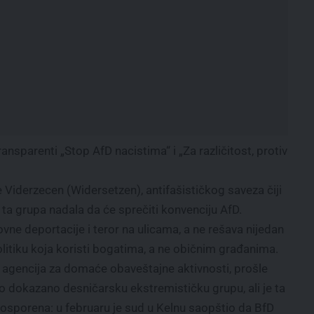
nsparenti „Stop AfD nacistima“ i „Za različitost, protiv
Viderzecen (Widersetzen), antifašističkog saveza čiji
 ta grupa nadala da će sprečiti konvenciju AfD.
ovne deportacije i teror na ulicama, a ne rešava nijedan
olitiku koja koristi bogatima, a ne običnim građanima.
– agencija za domaće obaveštajne aktivnosti, prošle
ao dokazano desničarsku ekstremističku grupu, ali je ta
osporena: u februaru je sud u Kelnu saopštio da BfD