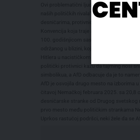
Ovi problematični ljudi su poslednje utoči
naših političkih rivala“, rekao je Hrupala o a
desničarima, protivnicima njegove stranke
Konvencija koja traje i sutra se poklopila s
100. godišnjicom sastanka Nacističke part
održanog u blizini, koji je učvrstio moć Ad
Hitlera u nacističkom pokretu. Istoričari i
politički protivnici kažu da tajming nosi s
simbolikua, a AfD odbacuje da je to namer
AfD je osvojila drugo mesto na izborima u
čitavoj Nemačkoj februara 2025. sa 20,8 ods
desničarske stranke od Drugog svetskog ra
prvo mesto među političkim strankama 
Uprkos rastućoj podršci, neki žele da se A