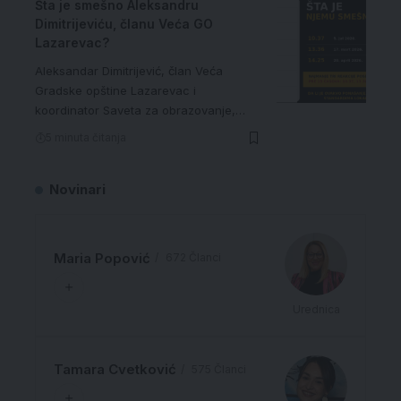
Šta je smešno Aleksandru
Dimitrijeviću, članu Veća GO
Lazarevac?
Aleksandar Dimitrijević, član Veća
Gradske opštine Lazarevac i
koordinator Saveta za obrazovanje,…
5 minuta čitanja
Novinari
Maria Popović
672 Članci
Urednica
Tamara Cvetković
575 Članci