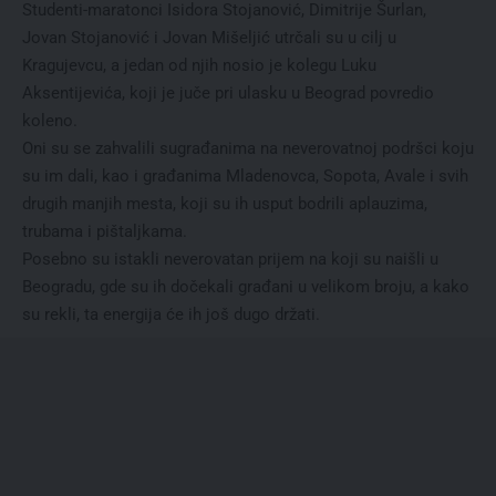
Studenti-maratonci Isidora Stojanović, Dimitrije Šurlan,
Jovan Stojanović i Jovan Mišeljić utrčali su u cilj u
Kragujevcu, a jedan od njih nosio je kolegu Luku
Aksentijevića, koji je juče pri ulasku u Beograd povredio
koleno.
Oni su se zahvalili sugrađanima na neverovatnoj podršci koju
su im dali, kao i građanima Mladenovca, Sopota, Avale i svih
drugih manjih mesta, koji su ih usput bodrili aplauzima,
trubama i pištaljkama.
Posebno su istakli neverovatan prijem na koji su naišli u
Beogradu, gde su ih dočekali građani u velikom broju, a kako
su rekli, ta energija će ih još dugo držati.