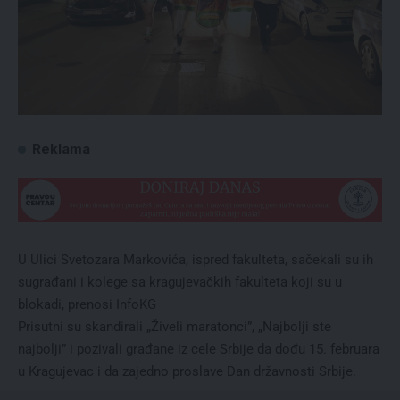
Reklama
U Ulici Svetozara Markovića, ispred fakulteta, sačekali su ih
sugrađani i kolege sa kragujevačkih fakulteta koji su u
blokadi, prenosi InfoKG
Prisutni su skandirali „Živeli maratonci”, „Najbolji ste
najbolji” i pozivali građane iz cele Srbije da dođu 15. februara
u Kragujevac i da zajedno proslave Dan državnosti Srbije.