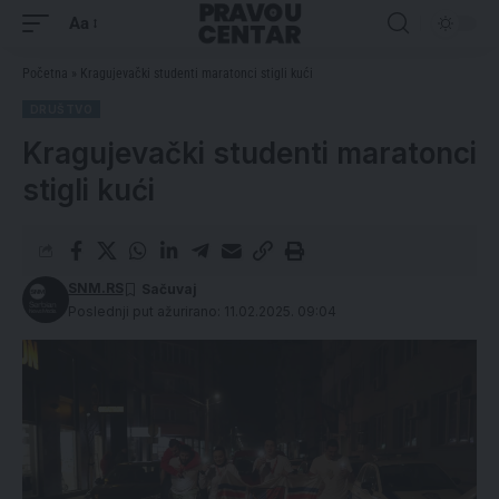
Aa
Početna
»
Kragujevački studenti maratonci stigli kući
DRUŠTVO
Kragujevački studenti maratonci
stigli kući
SNM.RS
Poslednji put ažurirano: 11.02.2025. 09:04