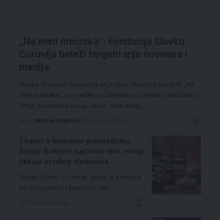
„Na meti moćnika“: Fondacija Slavko
Ćuruvija beleži targetiranje novinara i
medija
Slavko Ćuruvija fondacija objavljuje mesečni pregled „Na
meti moćnika“, posvećen incidentima u kojima zvaničnici u
Srbiji, koristeći poziciju moći, zastrašuju,…
Autor:
Maria Popović
1 minuta čitanja
Čitaoci o budućem predsedniku
Srbije: Đoković najčešće ime, mnogi
čekaju predlog studenata
Portal „Pravo u centar“ pitao je pratioce
na Instagramu i Fejsbuku: „Ko…
3 minuta čitanja