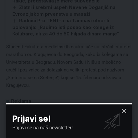
Rakić, predstavila je mere subvencije
Zlatni i srebrni uspeh Nevene Doganjić na
Evroazijskom prvenstvu u masaži
Radnici Pro TENT-a na Tamnavi otvorili
bolovanja: „Radimo isti posao kao kolege iz
Kolubare, ali za 40 do 50 hiljada dinara manje“
Studenti Fakulteta medicinskih nauka juče su istrčali štafetni
marathon od Kragujevca do Beograda, kako bi kolegama sa
Univerziteta u Beogradu, Novom Sadu i Nišu simbolično
uručili pozivnice za dolazak na veliki protest pod nazivom
„Sretnimo se na Sretenje”, koji se 15. februara održava u
Kragujevcu.
Reklama
Prijavi se!
Prijavi se na naš newsletter!
Preuzmite Pravo u CENTAR aplikaciju: