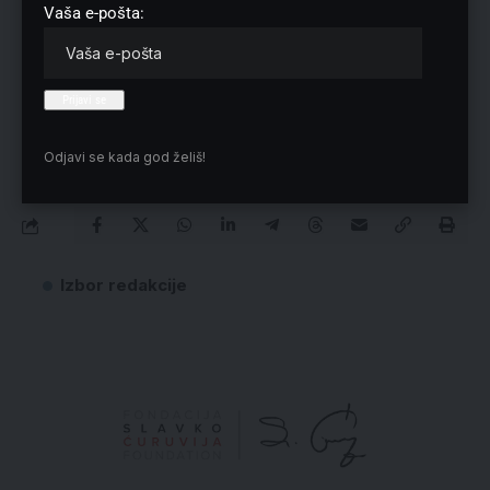
Vaša e-pošta:
Tagovi:
Korupcija Ubija
Odjavi se kada god želiš!
Izbor redakcije