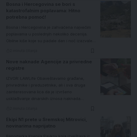
Bosna i Hercegovina se bori s
katastrofalnim poplavama: Hitno
potrebna pomoć!
Bosna i Hercegovina je zahvaćena najvećim
poplavama u poslednjih nekoliko decenija.
Obilne kiše koje su padale dan i noć izazvale…
2 minuta čitanja
Nove naknade Agencije za privredne
registre
IZVOR: LAWLife Obaveštavamo građane,
privrednike i preduzetnike, ali i sva druga
zainteresovana lica da je izvršeno
usklađivanje dinarskih iznosa naknada…
2 minuta čitanja
Ekipi N1 prete u Sremskoj Mitrovici,
novinarima naprijatno
Reporterka Ksenija Pavkov koja izveštava iz