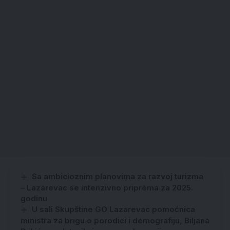
Sa ambicioznim planovima za razvoj turizma
– Lazarevac se intenzivno priprema za 2025.
godinu
U sali Skupštine GO Lazarevac pomoćnica
ministra za brigu o porodici i demografiju, Biljana