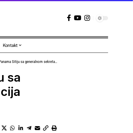
Kontakt
 sa generalnom sekretarkom Asocijacija karipskih država
u sa
cija