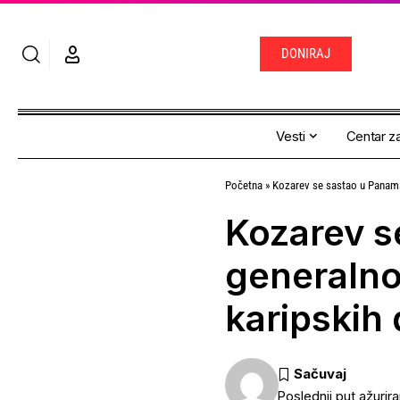
DONIRAJ
Vesti
Centar za
Početna
»
Kozarev se sastao u Panama
Kozarev s
generalno
karipskih
Poslednji put ažurir