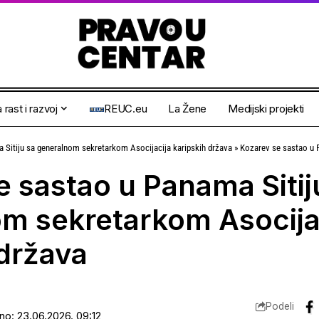
 rast i razvoj
REUC.eu
La Žene
Medijski projekti
 Sitiju sa generalnom sekretarkom Asocijacija karipskih država
»
Kozarev se sastao u Panama Sitiju
e sastao u Panama Sitij
m sekretarkom Asocija
 država
Podeli
ano: 23.06.2026. 09:12