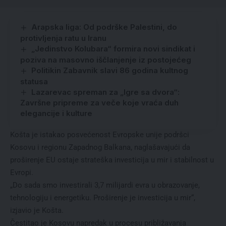
Arapska liga: Od podrške Palestini, do
protivljenja ratu u Iranu
„Jedinstvo Kolubara“ formira novi sindikat i
poziva na masovno iščlanjenje iz postojećeg
Politikin Zabavnik slavi 86 godina kultnog
statusa
Lazarevac spreman za „Igre sa dvora“:
Završne pripreme za veče koje vraća duh
elegancije i kulture
Košta je istakao posvećenost Evropske unije podršci
Kosovu i regionu Zapadnog Balkana, naglašavajući da
proširenje EU ostaje strateška investicija u mir i stabilnost u
Evropi.
„Do sada smo investirali 3,7 milijardi evra u obrazovanje,
tehnologiju i energetiku. Proširenje je investicija u mir“,
izjavio je Košta.
Čestitao je Kosovu napredak u procesu približavanja