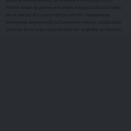
Košta je na konferenciji za novinare u Evropskoj kući u
Prištini rekao da proces evropskih integracija Kosova treba
da se nastavi kroz sprovođenje reformi i ispunjavanje
kriterijuma dogovorenih sa Evropskom unijom, izražavajući
uverenje da na kraju tog puta neće biti prepreka za članstvo.