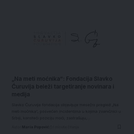
„Na meti moćnika“: Fondacija Slavko
Ćuruvija beleži targetiranje novinara i
medija
Slavko Ćuruvija fondacija objavljuje mesečni pregled „Na
meti moćnika“, posvećen incidentima u kojima zvaničnici u
Srbiji, koristeći poziciju moći, zastrašuju,…
Autor:
Maria Popović
1 minuta čitanja