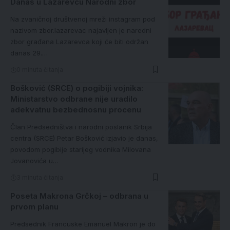
Danas u Lazarevcu Narodni zbor
Na zvaničnoj društvenoj mreži instagram pod
nazivom zbor.lazarevac najavljen je naredni
zbor građana Lazarevca koji će biti održan
danas 29.…
0 minuta čitanja
Bošković (SRCE) o pogibiji vojnika:
Ministarstvo odbrane nije uradilo
adekvatnu bezbednosnu procenu
Član Predsedništva i narodni poslanik Srbija
centra (SRCE) Petar Bošković izjavio je danas,
povodom pogibije starijeg vodnika Milovana
Jovanovića u…
3 minuta čitanja
Poseta Makrona Grčkoj – odbrana u
prvom planu
Predsednik Francuske Emanuel Makron je do