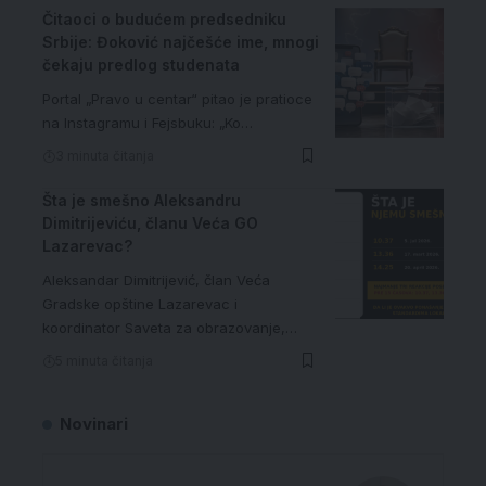
Čitaoci o budućem predsedniku
Srbije: Đoković najčešće ime, mnogi
čekaju predlog studenata
Portal „Pravo u centar“ pitao je pratioce
na Instagramu i Fejsbuku: „Ko…
3 minuta čitanja
Šta je smešno Aleksandru
Dimitrijeviću, članu Veća GO
Lazarevac?
Aleksandar Dimitrijević, član Veća
Gradske opštine Lazarevac i
koordinator Saveta za obrazovanje,…
5 minuta čitanja
Novinari