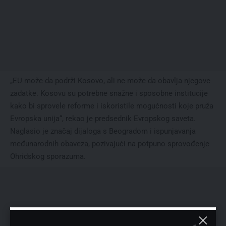
„EU može da podrži Kosovo, ali ne može da obavlja njegove
zadatke. Kosovu su potrebne snažne i sposobne institucije
kako bi sprovele reforme i iskoristile mogućnosti koje pruža
Evropska unija“, rekao je predsednik Evropskog saveta.
Naglasio je značaj dijaloga s Beogradom i ispunjavanja
međunarodnih obaveza, pozivajući na potpuno sprovođenje
Ohridskog sporazuma.