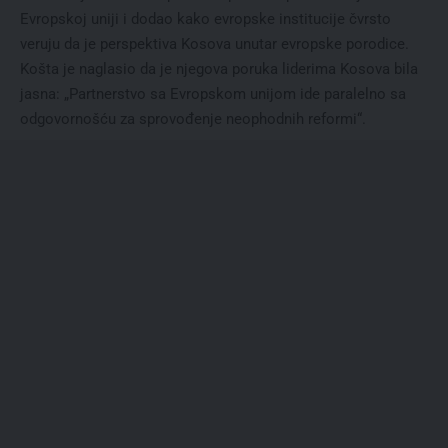
Evropskoj uniji i dodao kako evropske institucije čvrsto
veruju da je perspektiva Kosova unutar evropske porodice.
Košta je naglasio da je njegova poruka liderima Kosova bila
jasna: „Partnerstvo sa Evropskom unijom ide paralelno sa
odgovornošću za sprovođenje neophodnih reformi“.