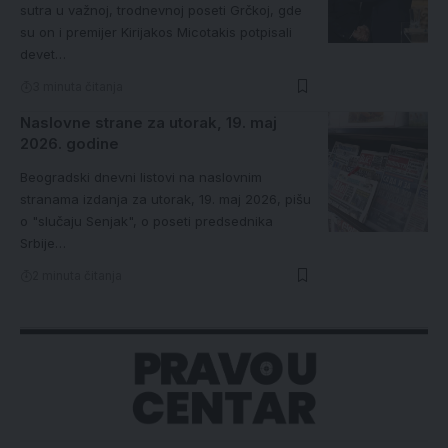
sutra u važnoj, trodnevnoj poseti Grčkoj, gde
su on i premijer Kirijakos Micotakis potpisali
devet…
3 minuta čitanja
Naslovne strane za utorak, 19. maj
2026. godine
Beogradski dnevni listovi na naslovnim
stranama izdanja za utorak, 19. maj 2026, pišu
o "slučaju Senjak", o poseti predsednika
Srbije…
2 minuta čitanja