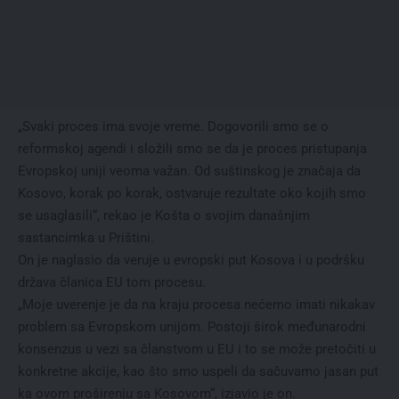
„Svaki proces ima svoje vreme. Dogovorili smo se o
reformskoj agendi i složili smo se da je proces pristupanja
Evropskoj uniji veoma važan. Od suštinskog je značaja da
Kosovo, korak po korak, ostvaruje rezultate oko kojih smo
se usaglasili“, rekao je Košta o svojim današnjim
sastancimka u Prištini.
On je naglasio da veruje u evropski put Kosova i u podršku
država članica EU tom procesu.
„Moje uverenje je da na kraju procesa nećemo imati nikakav
problem sa Evropskom unijom. Postoji širok međunarodni
konsenzus u vezi sa članstvom u EU i to se može pretočiti u
konkretne akcije, kao što smo uspeli da sačuvamo jasan put
ka ovom proširenju sa Kosovom“, izjavio je on.