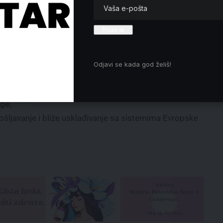
kineskim Ziđin Majningom
Zabranjeno emitovanje Informera
h
u Crnoj Gori
Dve osobe poginule u ruskim
napadima na Zaporožje i Odesu
janje
Veliki broj vernika okupio se da
Odjavi se kada god želiš!
dočeka spuštanje Blagodetnog
jalnu
ognja u Hramu Svetog groba
ge,
pošljavanje i bliže usklađivanje sa sistemima Evropske