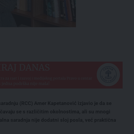
saradnju (RCC) Amer Kapetanović izjavio je da se
avaju se s različitim okolnostima, ali su mnogi
alna saradnja nije dodatni sloj posla, već praktična