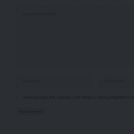
Sačuvaj moje ime, e-poštu i veb mesto u ovom pregledaču v