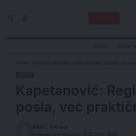
DONIRAJ
Vesti
Centar za
Početna
»
Kapetanović: Regionalna saradnja nije dodatni sloj posla, već prakt
VESTI
Kapetanović: Regi
posla, već prakti
Beta
Poslednji put ažurirano: 12.05.2026. 12:45