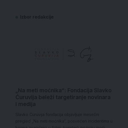
Izbor redakcije
„Na meti moćnika“: Fondacija Slavko
Ćuruvija beleži targetiranje novinara
i medija
Slavko Ćuruvija fondacija objavljuje mesečni
pregled „Na meti moćnika“, posvećen incidentima u
kojima zvaničnici u Srbiji, koristeći poziciju moći,