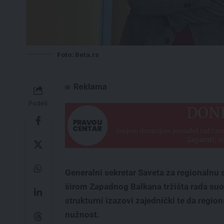
Foto: Beta.rs
Reklama
Podeli
Generalni sekretar Saveta za regionalnu 
širom Zapadnog Balkana tržišta rada suoč
strukturni izazovi zajednički te da region
nužnost.