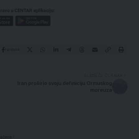
ravo u CENTAR aplikaciju:
Facebook
SLEDEĆI ČLANAK
Iran proširio svoju definiciju Ormuskog
moreuza
načena
*