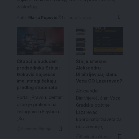
zastrašuju,…
Autor:
Maria Popović
1 minuta čitanja
Čitaoci o budućem
Šta je smešno
predsedniku Srbije:
Aleksandru
Đoković najčešće
Dimitrijeviću, članu
ime, mnogi čekaju
Veća GO Lazarevac?
predlog studenata
Aleksandar
Portal „Pravo u centar“
Dimitrijević, član Veća
pitao je pratioce na
Gradske opštine
Instagramu i Fejsbuku:
Lazarevac i
„Ko…
koordinator Saveta za
obrazovanje,…
3 minuta čitanja
5 minuta čitanja