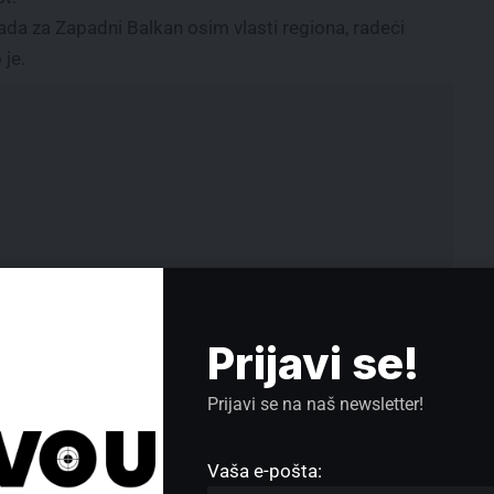
rada za Zapadni Balkan osim vlasti regiona, radeći
 je.
Prijavi se!
Prijavi se na naš newsletter!
n:
SRCE pita ministarku o tajnosti
rudnih rezervi i ugovorima s
Vaša e-pošta:
kviru