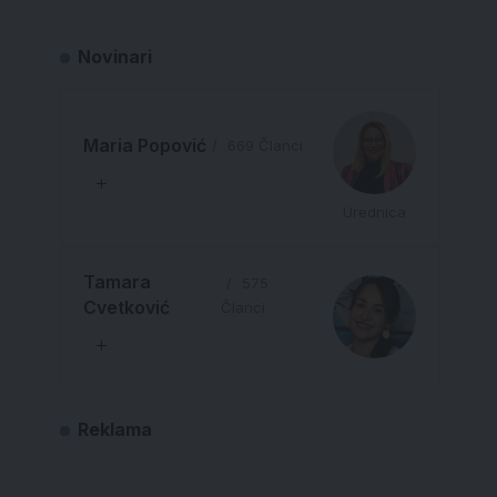
Novinari
Maria Popović
669 Članci
Urednica
Tamara
575
Cvetković
Članci
Reklama