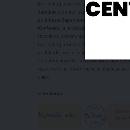
Berlinskog procesa, s fokusom na jačanje
saradnje u oblasti zapošljavanja i socijalni
politika na Zapadnom Balkanu.
Konferencija je takođe obeležila predstavl
i zvanično pokretanje Akcionog plana
Berlinskog procesa za zapošljavanje i soci
politiku, koji ima za cilj jačanje saradnje u
oblastima kao što su mobilnost radne sna
razvoj veština, modernizacija službi za za
unije.
Reklama