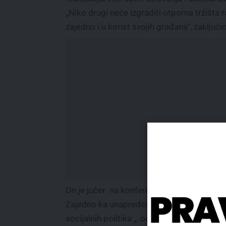
„Niko drugi neće izgraditi otporna tržišta 
zajedno i u korist svojih građana“, zaključio
On je jučer na konferenciji „Zapadni Balka
Zajedno ka unapređenju zapošljavanja i
socijalnih politika „, održanoj u Berlinu u o