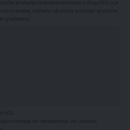
oni plan postavlja konkretne prioritete, a uloga RCC-a je
kroz analize, razmenu iskustava, praćenje i praktične
tate građanima“,
iz RCC.
ju strategije niti opredjeljenja, već snažnija
st.