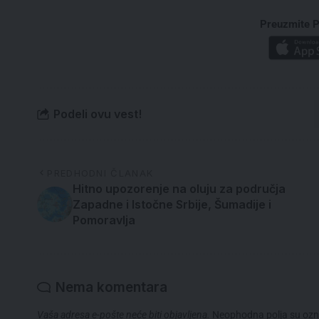
Preuzmite P
Podeli ovu vest!
PREDHODNI ČLANAK
Hitno upozorenje na oluju za područja
Zapadne i Istočne Srbije, Šumadije i
Pomoravlja
Nema komentara
Vaša adresa e-pošte neće biti objavljena.
Neophodna polja su oz