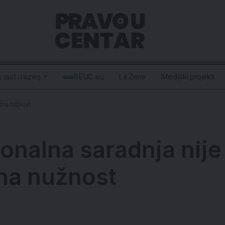
 rast i razvoj
REUC.eu
La Žene
Medijski projekti
ična nužnost
onalna saradnja nije 
čna nužnost