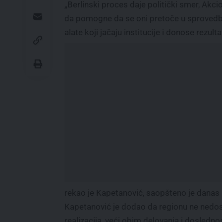
„Berlinski proces daje politički smer, Akci
da pomogne da se oni pretoče u sprovedbu 
alate koji jačaju institucije i donose rezul
rekao je Kapetanović, saopšteno je danas 
Kapetanović je dodao da regionu ne nedosta
realizacija, veći obim delovanja i dosledno