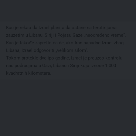
Kac je rekao da Izrael planira da ostane na terotirijama
zauzetim u Libanu, Siriji i Pojasu Gaze „neodređeno vreme“.
Kac je takođe zapretio da će, ako Iran napadne Izrael zbog
Libana, Izrael odgovoriti „velikom silom“.
Tokom protekle dve ipo godine, Izrael je preuzeo kontrolu
nad područjima u Gazi, Libanu i Siriji koja iznose 1.000
kvadratnih kilometara.