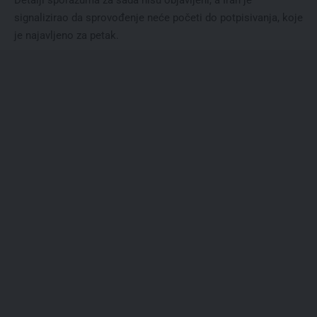
Detalji sporazuma za sada nisu objavljeni, a Iran je
signalizirao da sprovođenje neće početi do potpisivanja, koje
je najavljeno za petak.