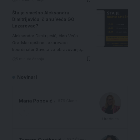
Šta je smešno Aleksandru
Dimitrijeviću, članu Veća GO
Lazarevac?
Aleksandar Dimitrijević, član Veća
Gradske opštine Lazarevac i
koordinator Saveta za obrazovanje,…
5 minuta čitanja
Novinari
Maria Popović
679 Članci
Urednica
Tamara Cvetković
577 Članci