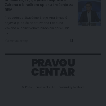
Zakonu o biračkom spisku i rešenje za
REM
Predsednica Skupštine Srbije Ana Brnabić
najavila je da će nacrt izmena i dopuna
Zakona o jedinstvenom biračkom spisku biti
na…
1 minuta čitanja
© Portal – Pravo u CENTAR – Powered by
Tembrum