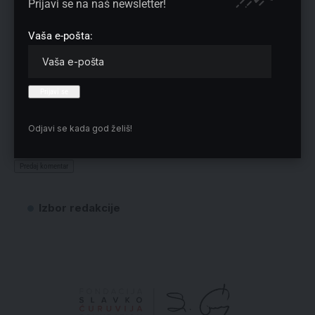
Prijavi se na naš newsletter!
Vaša e-pošta:
Sačuvaj moje ime, e-poštu i veb mesto u ovom pregledaču veba za
Odjavi se kada god želiš!
sledeći put kada komentarišem.
Izbor redakcije