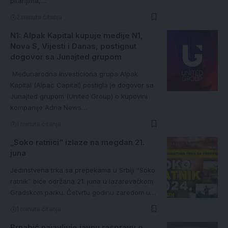
pitanjima,…
2 minuta čitanja
N1: Alpak Kapital kupuje medije N1,
Nova S, Vijesti i Danas, postignut
dogovor sa Junajted grupom
Međunarodna investiciona grupa Alpak
Kapital (Alpac Capital) postigla je dogovor sa
Junajted grupom (United Group) o kupovini
kompanije Adria News…
1 minuta čitanja
„Soko ratnici“ izlaze na megdan 21.
juna
Jedinstvena trka sa prepekama u Srbiji “Soko
ratnik” biće održana 21. juna u lazarevačkom
Gradskom parku. Četvrtu godinu zaredom u…
1 minuta čitanja
Brnabić najavljuje javnu raspravu o