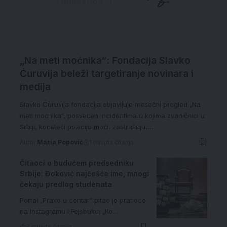
„Na meti moćnika“: Fondacija Slavko
Ćuruvija beleži targetiranje novinara i
medija
Slavko Ćuruvija fondacija objavljuje mesečni pregled „Na
meti moćnika“, posvećen incidentima u kojima zvaničnici u
Srbiji, koristeći poziciju moći, zastrašuju,…
Autor:
Maria Popović
1 minuta čitanja
Čitaoci o budućem predsedniku
Srbije: Đoković najčešće ime, mnogi
čekaju predlog studenata
Portal „Pravo u centar“ pitao je pratioce
na Instagramu i Fejsbuku: „Ko…
3 minuta čitanja