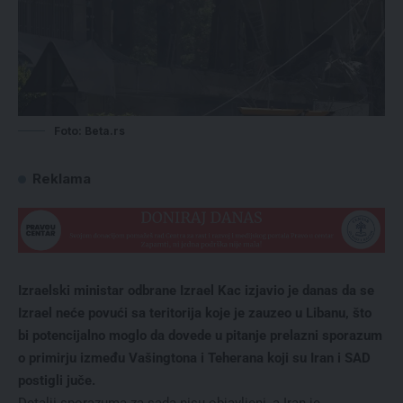
Foto: Beta.rs
Reklama
Izraelski ministar odbrane Izrael Kac izjavio je danas da se
Izrael neće povući sa teritorija koje je zauzeo u Libanu, što
bi potencijalno moglo da dovede u pitanje prelazni sporazum
o primirju između Vašingtona i Teherana koji su Iran i SAD
postigli juče.