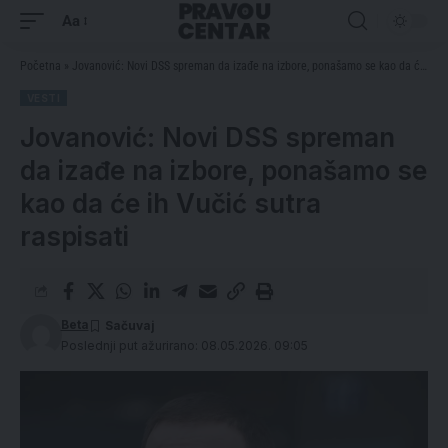
Aa
Početna
»
Jovanović: Novi DSS spreman da izađe na izbore, ponašamo se kao da će ih Vučić sutra raspisati
VESTI
Jovanović: Novi DSS spreman
da izađe na izbore, ponašamo se
kao da će ih Vučić sutra
raspisati
Beta
Poslednji put ažurirano: 08.05.2026. 09:05