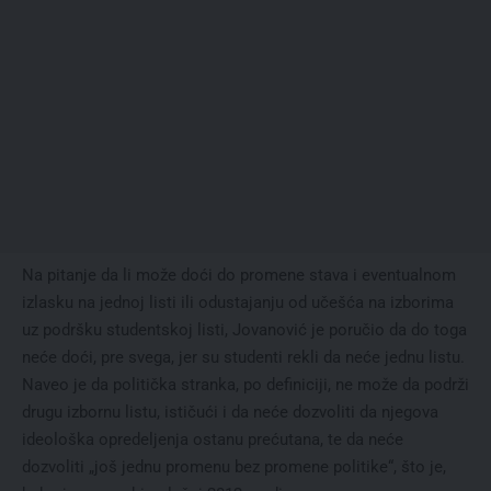
Na pitanje da li može doći do promene stava i eventualnom
izlasku na jednoj listi ili odustajanju od učešća na izborima
uz podršku studentskoj listi, Jovanović je poručio da do toga
neće doći, pre svega, jer su studenti rekli da neće jednu listu.
Naveo je da politička stranka, po definiciji, ne može da podrži
drugu izbornu listu, ističući i da neće dozvoliti da njegova
ideološka opredeljenja ostanu prećutana, te da neće
dozvoliti „još jednu promenu bez promene politike“, što je,