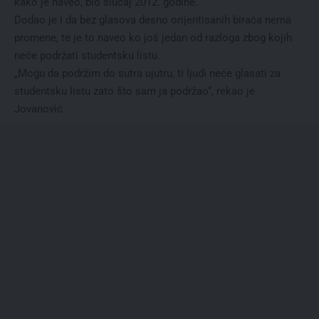
kako je naveo, bio slučaj 2012. godine.
Dodao je i da bez glasova desno orijentisanih birača nema
promene, te je to naveo ko još jedan od razloga zbog kojih
neće podržati studentsku listu.
„Mogu da podržim do sutra ujutru, ti ljudi neće glasati za
studentsku listu zato što sam ja podržao“, rekao je
Jovanović.