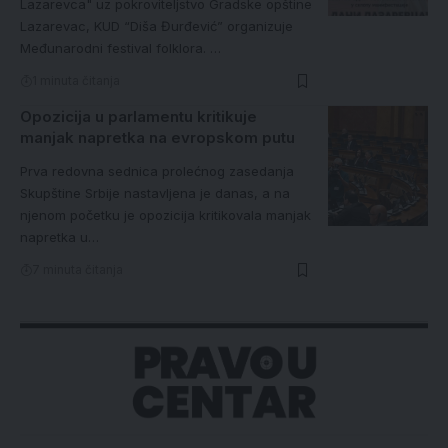
Lazarevca" uz pokroviteljstvo Gradske opštine
Lazarevac, KUD “Diša Đurđević” organizuje
Međunarodni festival folklora. …
1 minuta čitanja
Opozicija u parlamentu kritikuje
manjak napretka na evropskom putu
Prva redovna sednica prolećnog zasedanja
Skupštine Srbije nastavljena je danas, a na
njenom početku je opozicija kritikovala manjak
napretka u…
7 minuta čitanja