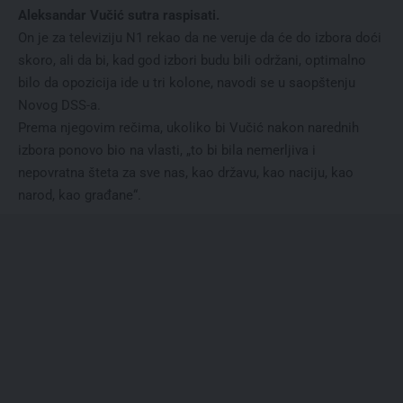
Aleksandar Vučić sutra raspisati.
On je za televiziju N1 rekao da ne veruje da će do izbora doći
skoro, ali da bi, kad god izbori budu bili održani, optimalno
bilo da opozicija ide u tri kolone, navodi se u saopštenju
Novog DSS-a.
Prema njegovim rečima, ukoliko bi Vučić nakon narednih
izbora ponovo bio na vlasti, „to bi bila nemerljiva i
nepovratna šteta za sve nas, kao državu, kao naciju, kao
narod, kao građane“.