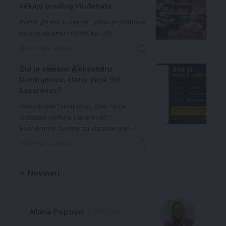
čekaju predlog studenata
Portal „Pravo u centar“ pitao je pratioce
na Instagramu i Fejsbuku: „Ko…
3 minuta čitanja
Šta je smešno Aleksandru
Dimitrijeviću, članu Veća GO
Lazarevac?
Aleksandar Dimitrijević, član Veća
Gradske opštine Lazarevac i
koordinator Saveta za obrazovanje,…
5 minuta čitanja
Novinari
Maria Popović
680 Članci