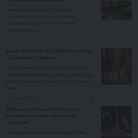
Danas su se u više od 100 gradova
organizovale blokade kao podrška
studentima, koji traže da se pokaže
dokumentacija o…
5 minuta čitanja
Kalas: Proširenje EU i hibridne pretnje
na Zapadnom Balkanu
Visoka predstavnica EU za spoljnu politiku i
bezbednost Kaja Kalas izjavila je danas pred
početak sastanka ministara spoljnih poslova
Unije…
3 minuta čitanja
Međunarodni festival folklora u
Lazarevcu počinje defileom u
nošnjama
I ove godine u okviru manifestacije "Dani