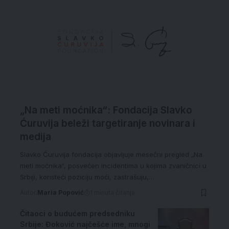
„Na meti moćnika“: Fondacija Slavko
Ćuruvija beleži targetiranje novinara i
medija
Slavko Ćuruvija fondacija objavljuje mesečni pregled „Na
meti moćnika“, posvećen incidentima u kojima zvaničnici u
Srbiji, koristeći poziciju moći, zastrašuju,…
Autor:
Maria Popović
1 minuta čitanja
Čitaoci o budućem predsedniku
Srbije: Đoković najčešće ime, mnogi