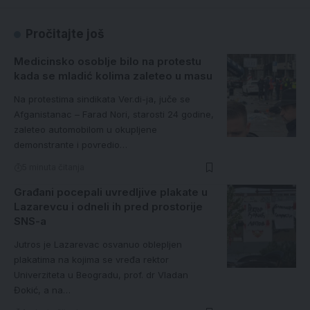
Pročitajte još
Medicinsko osoblje bilo na protestu
kada se mladić kolima zaleteo u masu
Na protestima sindikata Ver.di-ja, juče se
Afganistanac – Farad Nori, starosti 24 godine,
zaleteo automobilom u okupljene
demonstrante i povredio…
5 minuta čitanja
Građani pocepali uvredljive plakate u
Lazarevcu i odneli ih pred prostorije
SNS-a
Jutros je Lazarevac osvanuo oblepljen
plakatima na kojima se vređa rektor
Univerziteta u Beogradu, prof. dr Vladan
Đokić, a na…