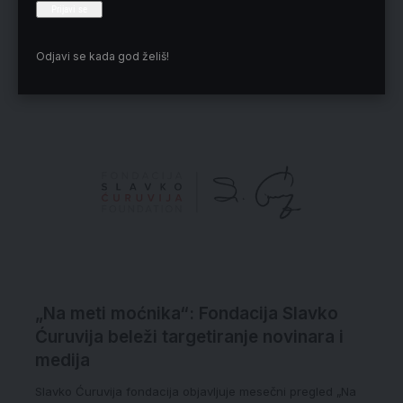
Odjavi se kada god želiš!
Izbor redakcije
„Na meti moćnika“: Fondacija Slavko
Ćuruvija beleži targetiranje novinara i
medija
Slavko Ćuruvija fondacija objavljuje mesečni pregled „Na