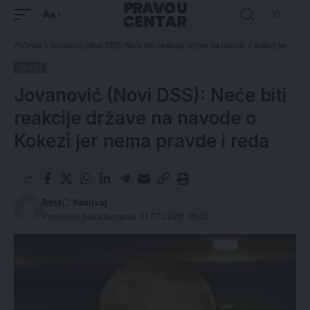
Aa
Početna
»
Jovanović (Novi DSS): Neće biti reakcije države na navode o Kokezi jer nema pravde i reda
VESTI
Jovanović (Novi DSS): Neće biti
reakcije države na navode o
Kokezi jer nema pravde i reda
Beta
Poslednji put ažurirano: 01.07.2026. 16:05