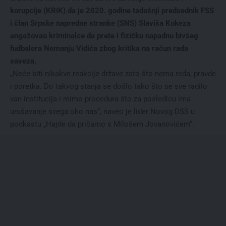
korupcije (KRIK) da je 2020. godine tadašnji predsednik FSS
i član Srpske napredne stranke (SNS) Slaviša Kokeza
angažovao kriminalce da prete i fizičku napadnu bivšeg
fudbalera Nemanju Vidića zbog kritika na račun rada
saveza.
„Neće biti nikakve reakcije države zato što nema reda, pravde
i poretka. Do takvog stanja se došlo tako što se sve radilo
van institucija i mimo procedura što za posledicu ima
urušavanje svega oko nas“, naveo je lider Novog DSS u
podkastu „Hajde da pričamo s Milošem Jovanovićem“.