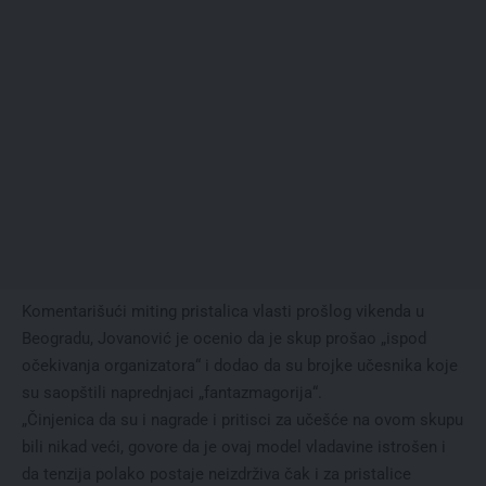
Komentarišući miting pristalica vlasti prošlog vikenda u
Beogradu, Jovanović je ocenio da je skup prošao „ispod
očekivanja organizatora“ i dodao da su brojke učesnika koje
su saopštili naprednjaci „fantazmagorija“.
„Činjenica da su i nagrade i pritisci za učešće na ovom skupu
bili nikad veći, govore da je ovaj model vladavine istrošen i
da tenzija polako postaje neizdrživa čak i za pristalice