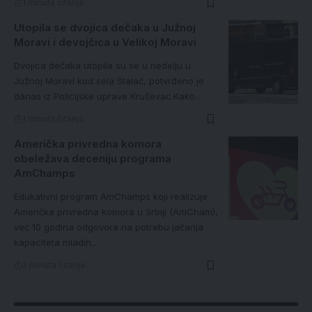
1 minuta čitanja
Utopila se dvojica dečaka u Južnoj
Moravi i devojčica u Velikoj Moravi
Dvojica dečaka utopila su se u nedelju u
Južnoj Moravi kod sela Stalać, potvrđeno je
danas iz Policijske uprave Kruševac.Kako…
1 minuta čitanja
Američka privredna komora
obeležava deceniju programa
AmChamps
Edukativni program AmChamps koji realizuje
Američka privredna komora u Srbiji (AmCham),
već 10 godina odgovora na potrebu jačanja
kapaciteta mladih…
2 minuta čitanja