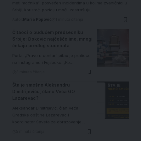
meti moćnika“, posvećen incidentima u kojima zvaničnici u
Srbiji, koristeći poziciju moći, zastrašuju,…
Autor:
Maria Popović
1 minuta čitanja
Čitaoci o budućem predsedniku
Srbije: Đoković najčešće ime, mnogi
čekaju predlog studenata
Portal „Pravo u centar“ pitao je pratioce
na Instagramu i Fejsbuku: „Ko…
3 minuta čitanja
Šta je smešno Aleksandru
Dimitrijeviću, članu Veća GO
Lazarevac?
Aleksandar Dimitrijević, član Veća
Gradske opštine Lazarevac i
koordinator Saveta za obrazovanje,…
5 minuta čitanja