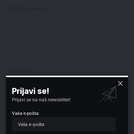
Prijavi se!
Prijavi se na naš newsletter!
Vaša e-pošta:
Sačuvaj moje ime, e-poštu i veb mesto u ovom pregledaču veba za
sledeći put kada komentarišem.