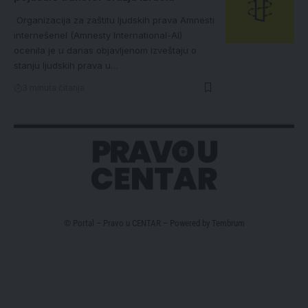
Organizacija za zaštitu ljudskih prava Amnesti
internešenel (Amnesty International-AI)
ocenila je u danas objavljenom izveštaju o
stanju ljudskih prava u…
3 minuta čitanja
© Portal – Pravo u CENTAR – Powered by
Tembrum