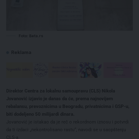
Foto: Beta.rs
Reklama
Direktor Centra za lokalnu samoupravu (CLS) Nikola
Jovanović izjavio je danas da će, prema najnovijem
rebalansu, prevoznicima u Beogradu, privatnicima i GSP-u,
biti dodeljeno 50 milijardi dinara.
Jovanović je istakao da je reč o rekordnom iznosu i potvrdi
da ti izdaci „nekontrolisano rastu“, navodi se u saopštenju
CLS-a.