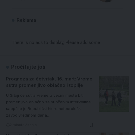
Reklama
There is no ads to display, Please add some
Pročitajte još
Prognoza za četvrtak, 16. mart: Vreme
sutra promenljivo oblačno i toplije
U Srbiji će sutra vreme u većini mesta biti
promenljivo oblačno sa sunčanim intervalima,
saopštio je Republički hidrometeorološki
zavod.Sredinom dana…
2 minuta čitanja