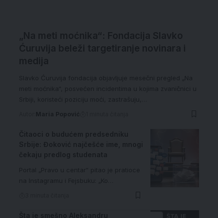
„Na meti moćnika“: Fondacija Slavko
Ćuruvija beleži targetiranje novinara i
medija
Slavko Ćuruvija fondacija objavljuje mesečni pregled „Na
meti moćnika“, posvećen incidentima u kojima zvaničnici u
Srbiji, koristeći poziciju moći, zastrašuju,…
Autor:
Maria Popović
1 minuta čitanja
Čitaoci o budućem predsedniku
Srbije: Đoković najčešće ime, mnogi
čekaju predlog studenata
Portal „Pravo u centar“ pitao je pratioce
na Instagramu i Fejsbuku: „Ko…
3 minuta čitanja
Šta je smešno Aleksandru