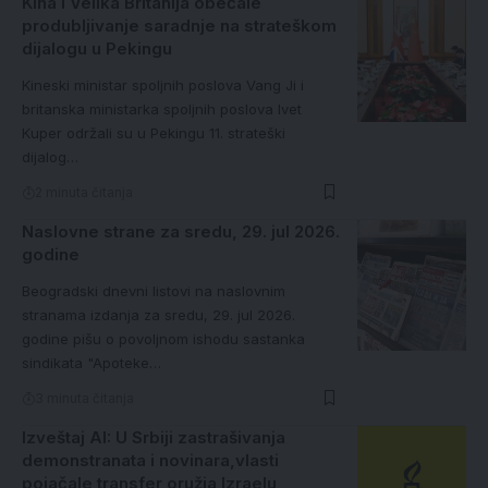
Kina i Velika Britanija obećale
produbljivanje saradnje na strateškom
dijalogu u Pekingu
Kineski ministar spoljnih poslova Vang Ji i
britanska ministarka spoljnih poslova Ivet
Kuper održali su u Pekingu 11. strateški
dijalog…
2 minuta čitanja
Naslovne strane za sredu, 29. jul 2026.
godine
Beogradski dnevni listovi na naslovnim
stranama izdanja za sredu, 29. jul 2026.
godine pišu o povoljnom ishodu sastanka
sindikata "Apoteke…
3 minuta čitanja
Izveštaj AI: U Srbiji zastrašivanja
demonstranata i novinara,vlasti
pojačale transfer oružja Izraelu