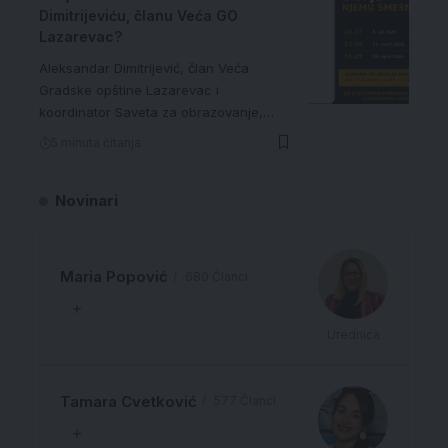
Dimitrijeviću, članu Veća GO
Lazarevac?
Aleksandar Dimitrijević, član Veća
Gradske opštine Lazarevac i
koordinator Saveta za obrazovanje,…
5 minuta čitanja
Novinari
Maria Popović
680 Članci
Urednica
Tamara Cvetković
577 Članci