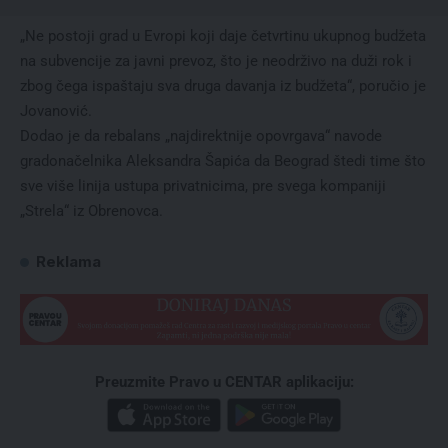
„Ne postoji grad u Evropi koji daje četvrtinu ukupnog budžeta
na subvencije za javni prevoz, što je neodrživo na duži rok i
zbog čega ispaštaju sva druga davanja iz budžeta“, poručio je
Jovanović.
Dodao je da rebalans „najdirektnije opovrgava“ navode
gradonačelnika Aleksandra Šapića da Beograd štedi time što
sve više linija ustupa privatnicima, pre svega kompaniji
„Strela“ iz Obrenovca.
Reklama
Preuzmite Pravo u CENTAR aplikaciju: