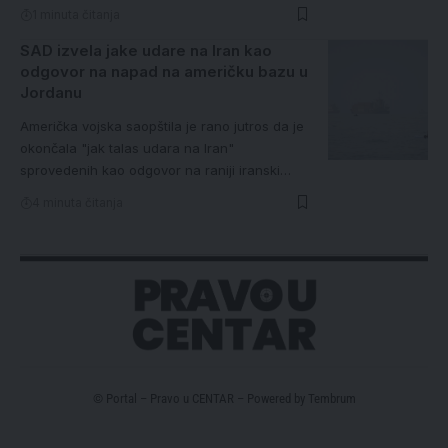
1 minuta čitanja
SAD izvela jake udare na Iran kao
odgovor na napad na američku bazu u
Jordanu
Američka vojska saopštila je rano jutros da je
okončala "jak talas udara na Iran"
sprovedenih kao odgovor na raniji iranski…
4 minuta čitanja
© Portal – Pravo u CENTAR – Powered by
Tembrum