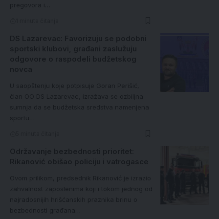
pregovora i…
1 minuta čitanja
DS Lazarevac: Favorizuju se podobni
sportski klubovi, građani zaslužuju
odgovore o raspodeli budžetskog
novca
U saopštenju koje potpisuje Goran Perišić,
član OO DS Lazarevac, izražava se ozbiljna
sumnja da se budžetska sredstva namenjena
sportu…
5 minuta čitanja
Održavanje bezbednosti prioritet:
Rikanović obišao policiju i vatrogasce
Ovom prilikom, predsednik Rikanović je izrazio
zahvalnost zaposlenima koji i tokom jednog od
najradosnijih hrišćanskih praznika brinu o
bezbednosti građana…