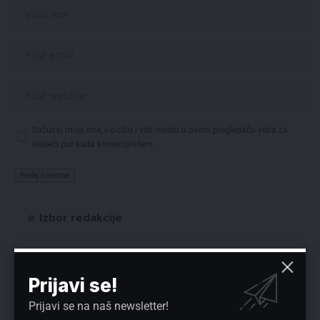
Sačuvaj moje ime, e-poštu i veb mesto u ovom pregledaču veba za
sledeći put kada komentarišem.
Izbor redakcije
Prijavi se!
Prijavi se na naš newsletter!