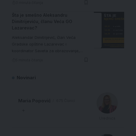
3 minuta čitanja
Šta je smešno Aleksandru
Dimitrijeviću, članu Veća GO
Lazarevac?
Aleksandar Dimitrijević, član Veća
Gradske opštine Lazarevac i
koordinator Saveta za obrazovanje,…
5 minuta čitanja
Novinari
Maria Popović
675 Članci
Urednica