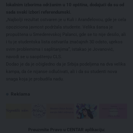
lokalnim izborima održanim u 10 opština, dodajući da su od
sada svaki izbori referendumski.
„Najbolji rezultat ostvaren je u Kuli i Aranđelovcu, gde je cela
opoziciona javnost podržala studente. Velika šansa je
propuštena u Smederevskoj Palanci, gde se to nije desilo, ali
i tu je studentska lista ostvarila značajnih 30 odsto, uprkos
svim problemima i saplitanjima“, istakao je Jovanović,
navodi se u saopštenju CLS.
Dodao je da je očigledno da je Srbija podeljena na dva velika
kampa, da će nijanse odlučivati, ali i da su studenti nova
snaga koja je probudila nadu.
Reklama
Preuzmite Pravo u CENTAR aplikaciju: