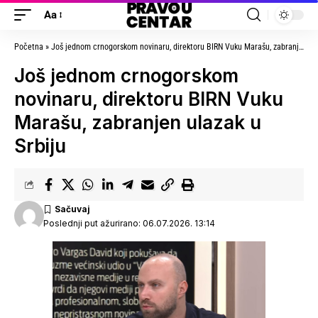
Aa
Početna
»
Još jednom crnogorskom novinaru, direktoru BIRN Vuku Marašu, zabranjen ulazak u Srbiju
Još jednom crnogorskom
novinaru, direktoru BIRN Vuku
Marašu, zabranjen ulazak u
Srbiju
Poslednji put ažurirano: 06.07.2026. 13:14