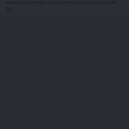
pisarnici parlamenta i da je ponosna što je bila poslanica
ZLF.