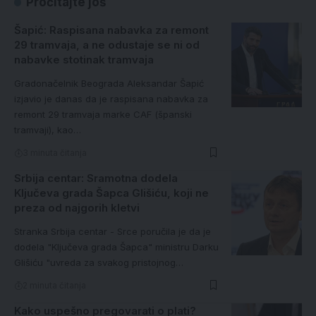
Pročitajte još
Šapić: Raspisana nabavka za remont
29 tramvaja, a ne odustaje se ni od
nabavke stotinak tramvaja
Gradonačelnik Beograda Aleksandar Šapić
izjavio je danas da je raspisana nabavka za
remont 29 tramvaja marke CAF (španski
tramvaji), kao…
3 minuta čitanja
Srbija centar: Sramotna dodela
Ključeva grada Šapca Glišiću, koji ne
preza od najgorih kletvi
Stranka Srbija centar - Srce poručila je da je
dodela "Ključeva grada Šapca" ministru Darku
Glišiću "uvreda za svakog pristojnog…
2 minuta čitanja
Kako uspešno pregovarati o plati?