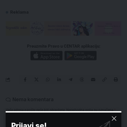
Reklama
Preuzmite Pravo u CENTAR aplikaciju:
Nema komentara
Vaša adresa e-pošte neće biti objavljena.
Neophodna polja su označena
*
Prijavi se!