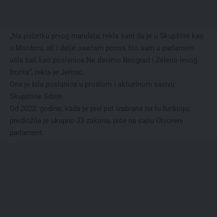
„Na početku prvog mandata, rekla sam da je u Skupštini kao
u Mordoru, ali i dalje osećam ponos što sam u parlament
ušla baš kao poslanica Ne davimo Beograd i Zeleno-levog
fronta“, rekla je Jerinić.
Ona je bila poslanica u prošlom i aktuelnom sazivu
Skupštine Srbije.
Od 2022. godine, kada je prvi put izabrana na tu funkciju,
predložila je ukupno 33 zakona, piše na sajtu Otvoreni
parlament.