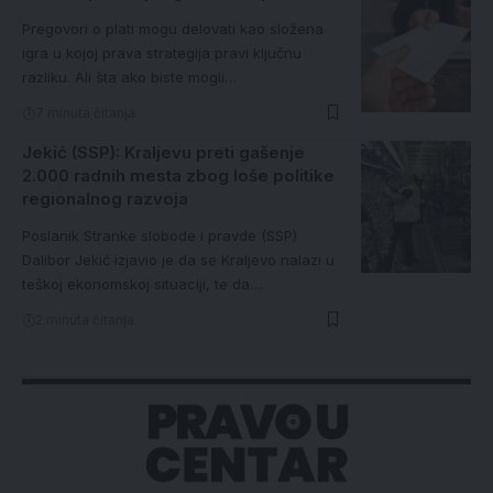
Pregovori o plati mogu delovati kao složena
igra u kojoj prava strategija pravi ključnu
razliku. Ali šta ako biste mogli…
7 minuta čitanja
Jekić (SSP): Kraljevu preti gašenje
2.000 radnih mesta zbog loše politike
regionalnog razvoja
Poslanik Stranke slobode i pravde (SSP)
Dalibor Jekić izjavio je da se Kraljevo nalazi u
teškoj ekonomskoj situaciji, te da…
2 minuta čitanja