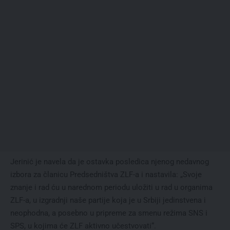
Jerinić je navela da je ostavka posledica njenog nedavnog
izbora za članicu Predsedništva ZLF-a i nastavila: „Svoje
znanje i rad ću u narednom periodu uložiti u rad u organima
ZLF-a, u izgradnji naše partije koja je u Srbiji jedinstvena i
neophodna, a posebno u pripreme za smenu režima SNS i
SPS, u kojima će ZLF aktivno učestvovati“.