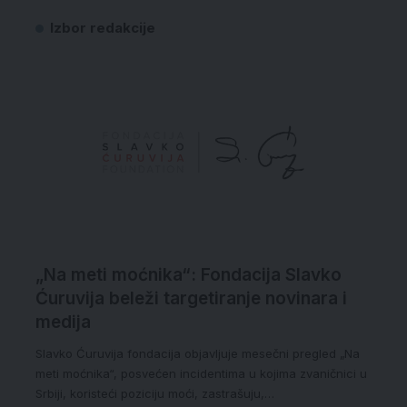
Izbor redakcije
„Na meti moćnika“: Fondacija Slavko
Ćuruvija beleži targetiranje novinara i
medija
Slavko Ćuruvija fondacija objavljuje mesečni pregled „Na
meti moćnika“, posvećen incidentima u kojima zvaničnici u
Srbiji, koristeći poziciju moći, zastrašuju,…