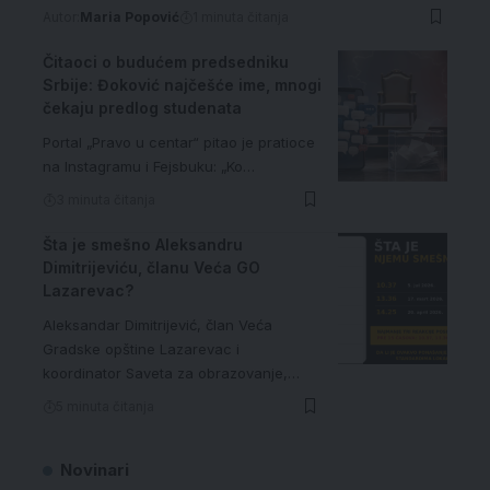
Autor:
Maria Popović
1 minuta čitanja
Čitaoci o budućem predsedniku
Srbije: Đoković najčešće ime, mnogi
čekaju predlog studenata
Portal „Pravo u centar“ pitao je pratioce
na Instagramu i Fejsbuku: „Ko…
3 minuta čitanja
Šta je smešno Aleksandru
Dimitrijeviću, članu Veća GO
Lazarevac?
Aleksandar Dimitrijević, član Veća
Gradske opštine Lazarevac i
koordinator Saveta za obrazovanje,…
5 minuta čitanja
Novinari