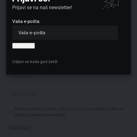
Prijavi se na naš newsletter!
Vaša e-pošta:
Odjavi se kada god želiš!
Sačuvaj moje ime, e-poštu i veb mesto u ovom pregledaču veba za
sledeći put kada komentarišem.