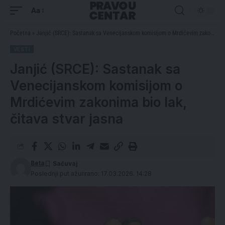
Aa
Početna
»
Janjić (SRCE): Sastanak sa Venecijanskom komisijom o Mrdićevim zakonima bio lak, čitava stvar jasna
VESTI
Janjić (SRCE): Sastanak sa
Venecijanskom komisijom o
Mrdićevim zakonima bio lak,
čitava stvar jasna
Beta
Poslednji put ažurirano: 17.03.2026. 14:28