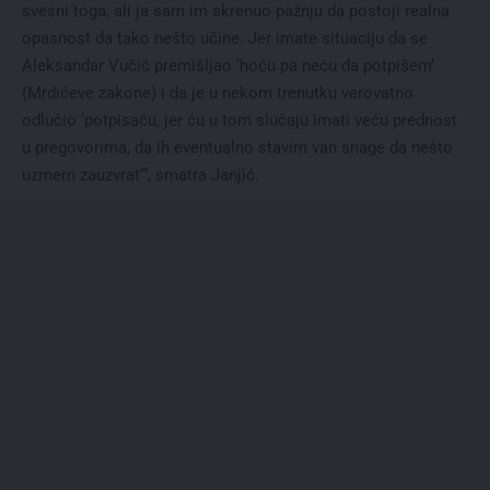
svesni toga, ali ja sam im skrenuo pažnju da postoji realna
opasnost da tako nešto učine. Jer imate situaciju da se
Aleksandar Vučić premišljao ‘hoću pa neću da potpišem’
(Mrdićeve zakone) i da je u nekom trenutku verovatno
odlučio ‘potpisaću, jer ću u tom slučaju imati veću prednost
u pregovorima, da ih eventualno stavim van snage da nešto
uzmem zauzvrat'“, smatra Janjić.