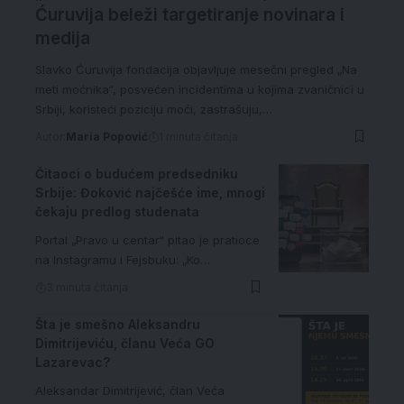
Ćuruvija beleži targetiranje novinara i
medija
Slavko Ćuruvija fondacija objavljuje mesečni pregled „Na
meti moćnika“, posvećen incidentima u kojima zvaničnici u
Srbiji, koristeći poziciju moći, zastrašuju,…
Autor:
Maria Popović
1 minuta čitanja
Čitaoci o budućem predsedniku
Srbije: Đoković najčešće ime, mnogi
čekaju predlog studenata
Portal „Pravo u centar“ pitao je pratioce
na Instagramu i Fejsbuku: „Ko…
3 minuta čitanja
Šta je smešno Aleksandru
Dimitrijeviću, članu Veća GO
Lazarevac?
Aleksandar Dimitrijević, član Veća