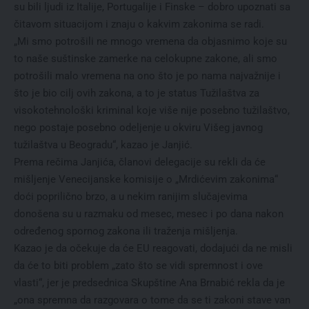
su bili ljudi iz Italije, Portugalije i Finske – dobro upoznati sa
čitavom situacijom i znaju o kakvim zakonima se radi.
„Mi smo potrošili ne mnogo vremena da objasnimo koje su
to naše suštinske zamerke na celokupne zakone, ali smo
potrošili malo vremena na ono što je po nama najvažnije i
što je bio cilj ovih zakona, a to je status Tužilaštva za
visokotehnološki kriminal koje više nije posebno tužilaštvo,
nego postaje posebno odeljenje u okviru Višeg javnog
tužilaštva u Beogradu“, kazao je Janjić.
Prema rečima Janjića, članovi delegacije su rekli da će
mišljenje Venecijanske komisije o „Mrdićevim zakonima“
doći poprilično brzo, a u nekim ranijim slučajevima
donošena su u razmaku od mesec, mesec i po dana nakon
određenog spornog zakona ili traženja mišljenja.
Kazao je da očekuje da će EU reagovati, dodajući da ne misli
da će to biti problem „zato što se vidi spremnost i ove
vlasti“, jer je predsednica Skupštine Ana Brnabić rekla da je
„ona spremna da razgovara o tome da se ti zakoni stave van