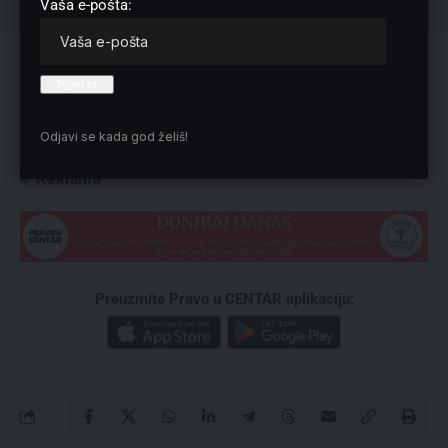
Vaša e-pošta:
„Mislim da je vlast apsolutno svesna toga i da su oni svesno
ovo odradili kako bi nešto dobili zauzvrat. Oni će svakako
staviti ovo van snage ili kako god Venecijanska komisija
bude u svom mišljenju dala neke preporuke“, rekao je Janjić.
Odjavi se kada god želiš!
Reklama
Preuzmite Pravo u CENTAR aplikaciju: