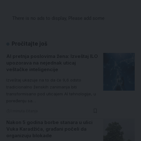
There is no ads to display, Please add some
Pročitajte još
AI pretnja poslovima žena: Izveštaj ILO
upozorava na nejednak uticaj
veštačke inteligencije
Izveštaj ukazuje na to da će 9,6 odsto
tradicionalno ženskih zanimanja biti
transformisano pod uticajem AI tehnologije, u
poređenju sa…
1 minuta čitanja
Nakon 5 godina borbe stanara u ulici
Vuka Karadžića, građani počeli da
organizuju blokade