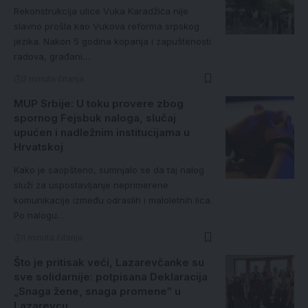
Rekonstrukcija ulice Vuka Karadžića nije
slavno prošla kao Vukova reforma srpskog
jezika. Nakon 5 godina kopanja i zapuštenosti
radova, građani…
2 minuta čitanja
MUP Srbije: U toku provere zbog
spornog Fejsbuk naloga, slučaj
upućen i nadležnim institucijama u
Hrvatskoj
Kako je saopšteno, sumnjalo se da taj nalog
služi za uspostavljanje neprimerene
komunikacije između odraslih i maloletnih lica.
Po nalogu…
1 minuta čitanja
Što je pritisak veći, Lazarevčanke su
sve solidarnije: potpisana Deklaracija
„Snaga žene, snaga promene“ u
Lazarevcu