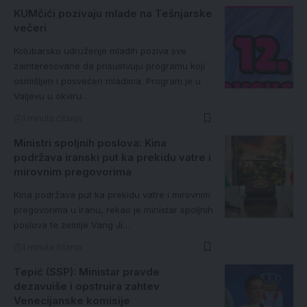
KUMčići pozivaju mlade na Tešnjarske
večeri
Kolubarsko udruženje mladih poziva sve
zainteresovane da prisustvuju programu koji
osmišljen i posvećen mladima. Program je u
Valjevu u okviru…
1 minuta čitanja
Ministri spoljnih poslova: Kina
podržava iranski put ka prekidu vatre i
mirovnim pregovorima
Kina podržava put ka prekidu vatre i mirovnim
pregovorima u Iranu, rekao je ministar spoljnih
poslova te zemlje Vang Ji…
1 minuta čitanja
Tepić (SSP): Ministar pravde
dezavuiše i opstruira zahtev
Venecijanske komisije