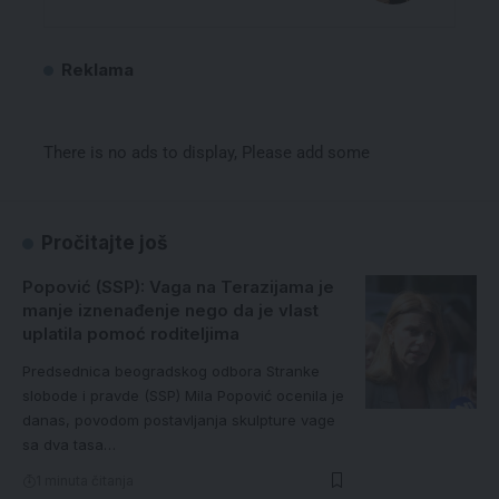
Reklama
There is no ads to display, Please add some
Pročitajte još
Popović (SSP): Vaga na Terazijama je
manje iznenađenje nego da je vlast
uplatila pomoć roditeljima
Predsednica beogradskog odbora Stranke
slobode i pravde (SSP) Mila Popović ocenila je
danas, povodom postavljanja skulpture vage
sa dva tasa…
1 minuta čitanja