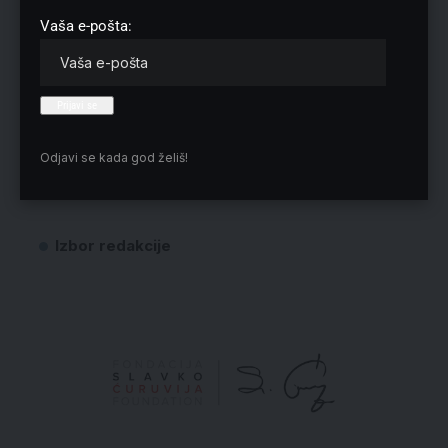
Vaša e-pošta:
Sačuvaj moje ime, e-poštu i veb mesto u ovom pregledaču veba za
sledeći put kada komentarišem.
Odjavi se kada god želiš!
Izbor redakcije