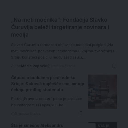
„Na meti moćnika“: Fondacija Slavko
Ćuruvija beleži targetiranje novinara i
medija
Slavko Ćuruvija fondacija objavljuje mesečni pregled „Na
meti moćnika“, posvećen incidentima u kojima zvaničnici u
Srbiji, koristeći poziciju moći, zastrašuju,…
Autor:
Maria Popović
1 minuta čitanja
Čitaoci o budućem predsedniku
Srbije: Đoković najčešće ime, mnogi
čekaju predlog studenata
Portal „Pravo u centar“ pitao je pratioce
na Instagramu i Fejsbuku: „Ko…
3 minuta čitanja
Šta je smešno Aleksandru