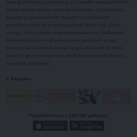
sada glumi njihovog korektora, što dodatno pokazuje koliko
je čitav proces pravno i politički neozbiljan. U tom smislu,
potpuno je opravdano reći da je reč o svojevrsnom
ponavljaču, neko ko ponovo proizvodi ista ili vrlo slična
rešenja, samo u nešto drugačijem pakovanju. Građanima i
međunarodnoj javnosti pokušava se predstaviti privid
reforme, iako suštinski model ostaje isti“, naveo je Janjić,
dodajući da je sličnost novih predloga sa prvim Mrdićevim
zakonima „očigledna“.
Reklama
Preuzmite Pravo u CENTAR aplikaciju: