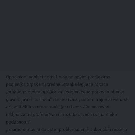
Opozicioni poslanik smatra da se novim predlozima
poslanika Srpske napredne Stranke Uglješe Mrdića
„praktično otvara prostor za neograničeno ponovno biranje
glavnih javnih tužilaca“ i time stvara „sistem trajne zavisnosti
od političkih centara moći, jer reizbor više ne zavisi
isključivo od profesionalnih rezultata, već i od političke
podobnosti“.
„Imamo situaciju da autor problematičnih zakonskih rešenja