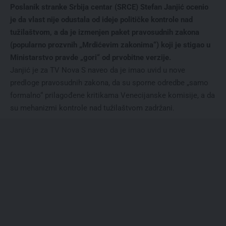
Poslanik stranke Srbija centar (SRCE) Stefan Janjić ocenio
je da vlast nije odustala od ideje političke kontrole nad
tužilaštvom, a da je izmenjen paket pravosudnih zakona
(popularno prozvnih „Mrdićevim zakonima“) koji je stigao u
Ministarstvo pravde „gori“ od prvobitne verzije.
Janjić je za TV Nova S naveo da je imao uvid u nove
predloge pravosudnih zakona, da su sporne odredbe „samo
formalno“ prilagođene kritikama Venecijanske komisije, a da
su mehanizmi kontrole nad tužilaštvom zadržani.