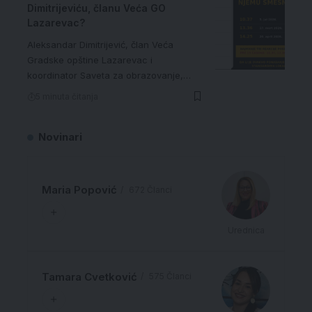
Dimitrijeviću, članu Veća GO
Lazarevac?
Aleksandar Dimitrijević, član Veća
Gradske opštine Lazarevac i
koordinator Saveta za obrazovanje,…
5 minuta čitanja
Novinari
Maria Popović
672 Članci
Urednica
Tamara Cvetković
575 Članci