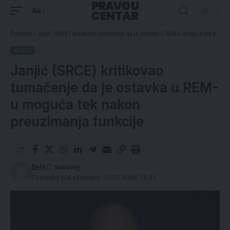
Aa
Početna
»
Janjić (SRCE) kritikovao tumačenje da je ostavka u REM-u moguća tek nakon preuzimanja funkcije
VESTI
Janjić (SRCE) kritikovao
tumačenje da je ostavka u REM-
u moguća tek nakon
preuzimanja funkcije
Beta
Poslednji put ažurirano: 02.07.2026. 13:42