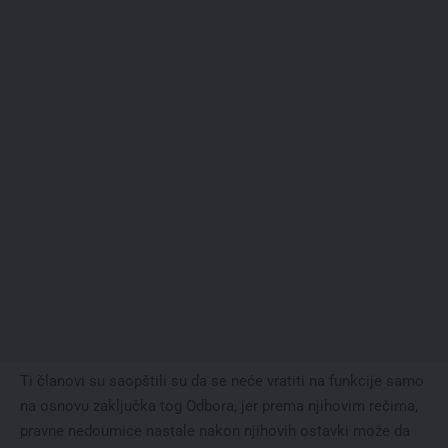
Ti članovi su saopštili su da se neće vratiti na funkcije samo
na osnovu zaključka tog Odbora, jer prema njihovim rečima,
pravne nedoumice nastale nakon njihovih ostavki može da