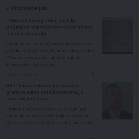
bogatijom stalnu postavku Narodnog
muzeja Šumadije
Stalna postavka u Kući Svetozara Markovića
postala je bogatija izložbom u okviru projekta
’’Vesnice novog veka’’ autorke Nataša
Milosavljević, kustoskinje…
2 minuta čitanja
SSP: Vučića interesuje zdravlje
građana samo pred kamerama, u
izbornoj kampanji
Stranka slobode i pravde (SSP) ocenila je
danas da se predsednik Srbije Aleksandar
Vučić za zdravlje građana zainteresuje samo
u…
2 minuta čitanja
BK „Grejtest“ pokrenuo akciju:
Kupovinom majice podržite rad kluba