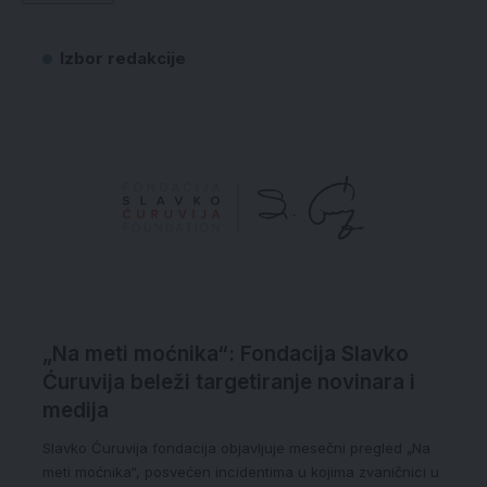
„Na meti moćnika“: Fondacija Slavko
Ćuruvija beleži targetiranje novinara i
medija
Slavko Ćuruvija fondacija objavljuje mesečni pregled „Na
meti moćnika“, posvećen incidentima u kojima zvaničnici u
Srbiji, koristeći poziciju moći, zastrašuju,…
Autor:
Maria Popović
1 minuta čitanja
Čitaoci o budućem predsedniku