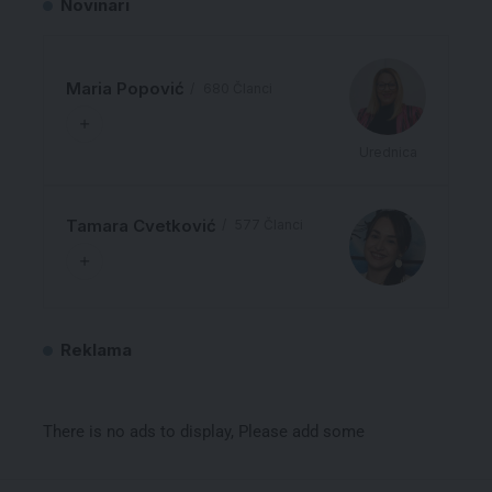
Maria Popović
680 Članci
Urednica
Tamara Cvetković
577 Članci
Reklama
There is no ads to display, Please add some
Pročitajte još
“Vesnice novog veka“ učinile