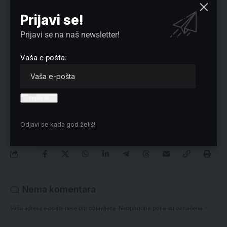
Prijavi se!
Prijavi se na naš newsletter!
Preuzmite Pravo u CENTAR aplikaciju:
Vaša e-pošta:
Odjavi se kada god želiš!
Nema komentara
Vaša adresa e-pošte neće biti objavljena.
Neophodna polja su označena
*