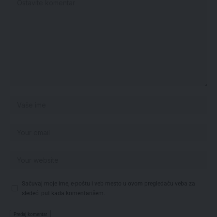
Sačuvaj moje ime, e-poštu i veb mesto u ovom pregledaču veba za
sledeći put kada komentarišem.
Izbor redakcije