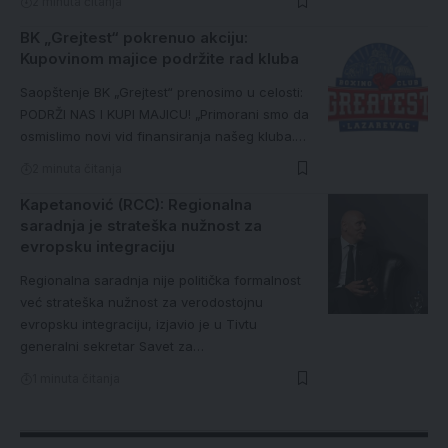
Saopštenje BK „Grejtest“ prenosimo u celosti:
PODRŽI NAS I KUPI MAJICU! „Primorani smo da
osmislimo novi vid finansiranja našeg kluba.…
2 minuta čitanja
Kapetanović (RCC): Regionalna
saradnja je strateška nužnost za
evropsku integraciju
Regionalna saradnja nije politička formalnost
već strateška nužnost za verodostojnu
evropsku integraciju, izjavio je u Tivtu
generalni sekretar Savet za…
1 minuta čitanja