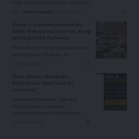
Srbije: Đoković najčešće ime, mnogi
čekaju predlog studenata
Portal „Pravo u centar“ pitao je pratioce
na Instagramu i Fejsbuku: „Ko…
3 minuta čitanja
Šta je smešno Aleksandru
Dimitrijeviću, članu Veća GO
Lazarevac?
Aleksandar Dimitrijević, član Veća
Gradske opštine Lazarevac i
koordinator Saveta za obrazovanje,…
5 minuta čitanja
Novinari