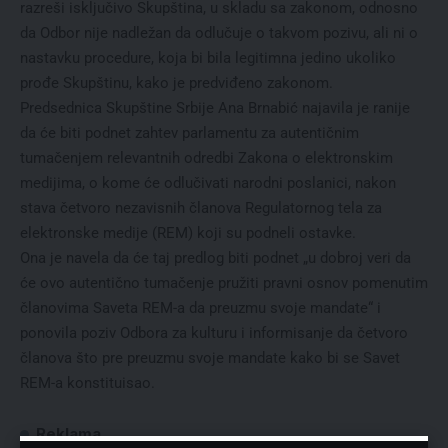
razreši isključivo Skupština, u skladu sa zakonom, odnosno
da Odbor nije nadležan da odlučuje o takvom pozivu, ali ni o
nastavku procedure, koja bi bila legitimna jedino ukoliko
prođe Skupštinu, kako je predviđeno zakonom.
Predsednica Skupštine Srbije Ana Brnabić najavila je ranije
da će biti podnet zahtev parlamentu za autentičnim
tumačenjem relevantnih odredbi Zakona o elektronskim
medijima, o kome će odlučivati narodni poslanici, nakon
stava četvoro nezavisnih članova Regulatornog tela za
elektronske medije (REM) koji su podneli ostavke.
Ona je navela da će taj predlog biti podnet „u dobroj veri da
će ovo autentično tumačenje pružiti pravni osnov pomenutim
članovima Saveta REM-a da preuzmu svoje mandate“ i
ponovila poziv Odbora za kulturu i informisanje da četvoro
članova što pre preuzmu svoje mandate kako bi se Savet
REM-a konstituisao.
Reklama