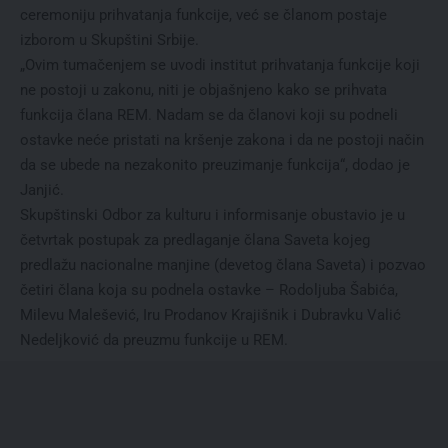
ceremoniju prihvatanja funkcije, već se članom postaje
izborom u Skupštini Srbije.
„Ovim tumačenjem se uvodi institut prihvatanja funkcije koji
ne postoji u zakonu, niti je objašnjeno kako se prihvata
funkcija člana REM. Nadam se da članovi koji su podneli
ostavke neće pristati na kršenje zakona i da ne postoji način
da se ubede na nezakonito preuzimanje funkcija“, dodao je
Janjić.
Skupštinski Odbor za kulturu i informisanje obustavio je u
četvrtak postupak za predlaganje člana Saveta kojeg
predlažu nacionalne manjine (devetog člana Saveta) i pozvao
četiri člana koja su podnela ostavke – Rodoljuba Šabića,
Milevu Malešević, Iru Prodanov Krajišnik i Dubravku Valić
Nedeljković da preuzmu funkcije u REM.