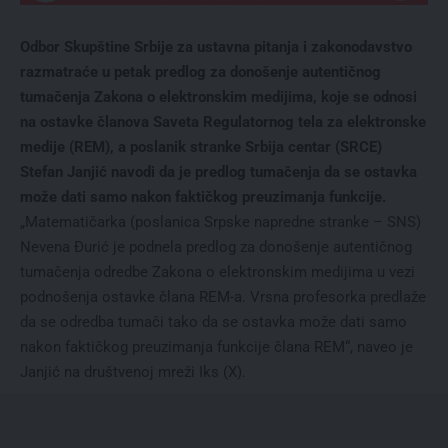
Odbor Skupštine Srbije za ustavna pitanja i zakonodavstvo
razmatraće u petak predlog za donošenje autentičnog
tumačenja Zakona o elektronskim medijima, koje se odnosi
na ostavke članova Saveta Regulatornog tela za elektronske
medije (REM), a poslanik stranke Srbija centar (SRCE)
Stefan Janjić navodi da je predlog tumačenja da se ostavka
može dati samo nakon faktičkog preuzimanja funkcije.
„Matematičarka (poslanica Srpske napredne stranke – SNS)
Nevena Đurić je podnela predlog za donošenje autentičnog
tumačenja odredbe Zakona o elektronskim medijima u vezi
podnošenja ostavke člana REM-a. Vrsna profesorka predlaže
da se odredba tumači tako da se ostavka može dati samo
nakon faktičkog preuzimanja funkcije člana REM“, naveo je
Janjić na društvenoj mreži Iks (X).