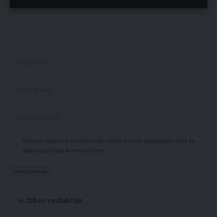
Sačuvaj moje ime, e-poštu i veb mesto u ovom pregledaču veba za
sledeći put kada komentarišem.
Izbor redakcije