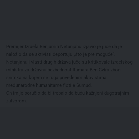
Premijer Izraela Benjamin Netanjahu izjavio je juče da je
naložio da se aktivisti deportuju „što je pre moguće“.
Netanjahu i vlasti drugih država juče su kritikovale izraelskog
ministra za državnu bezbednost Itamara Ben-Gvira zbog
snimka na kojem se ruga privedenim aktivistima
međunarodne humanitarne flotile Sumud.
On im je poručio da bi trebalo da budu kažnjeni dugotrajnim
zatvorom.