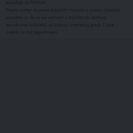
sarađuje sa flotilom.
Pravni centar za prava arapskih manjina u Izraelu (Adalah)
saopštio je da su svi aktivisti u tranzitu do civilnog
aerodroma nedaleko od južnog izraelskog grada Eilata ,
odakle će biti deportovani.