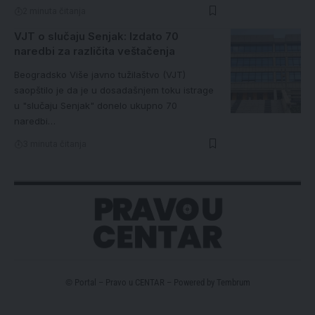
2 minuta čitanja
VJT o slučaju Senjak: Izdato 70
naredbi za različita veštačenja
Beogradsko Više javno tužilaštvo (VJT)
saopštilo je da je u dosadašnjem toku istrage
u "slučaju Senjak" donelo ukupno 70
naredbi…
3 minuta čitanja
© Portal – Pravo u CENTAR – Powered by
Tembrum