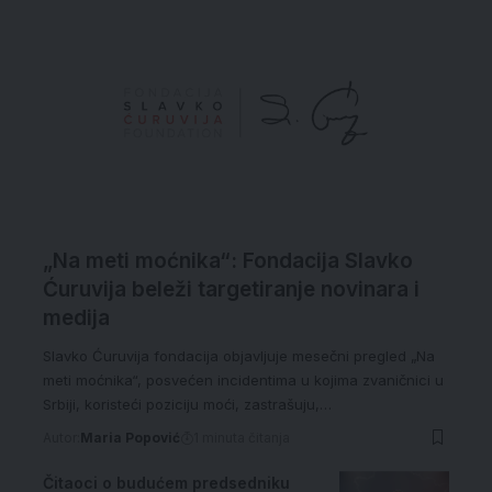
„Na meti moćnika“: Fondacija Slavko
Ćuruvija beleži targetiranje novinara i
medija
Slavko Ćuruvija fondacija objavljuje mesečni pregled „Na
meti moćnika“, posvećen incidentima u kojima zvaničnici u
Srbiji, koristeći poziciju moći, zastrašuju,…
Autor:
Maria Popović
1 minuta čitanja
Čitaoci o budućem predsedniku