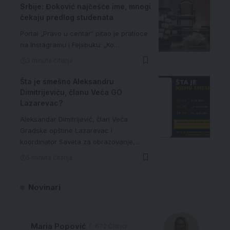
Srbije: Đoković najčešće ime, mnogi
čekaju predlog studenata
Portal „Pravo u centar“ pitao je pratioce
na Instagramu i Fejsbuku: „Ko…
3 minuta čitanja
Šta je smešno Aleksandru
Dimitrijeviću, članu Veća GO
Lazarevac?
Aleksandar Dimitrijević, član Veća
Gradske opštine Lazarevac i
koordinator Saveta za obrazovanje,…
5 minuta čitanja
Novinari
Maria Popović
672 Članci