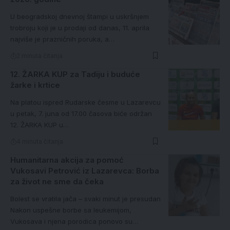
U beogradskoj dnevnoj štampi u uskršnjem
trobroju koji je u prodaji od danas, 11. aprila
najviše je prazničnih poruka, a…
2 minuta čitanja
12. ŽARKA KUP za Tadiju i buduće
žarke i krtice
Na platou ispred Rudarske česme u Lazarevcu
u petak, 7. juna od 17.00 časova biće održan
12. ŽARKA KUP u…
4 minuta čitanja
Humanitarna akcija za pomoć
Vukosavi Petrović iz Lazarevca: Borba
za život ne sme da čeka
Bolest se vratila jača – svaki minut je presudan
Nakon uspešne borbe sa leukemijom,
Vukosava i njena porodica ponovo su…