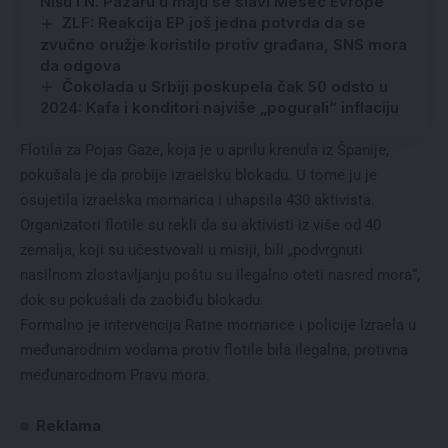
Nišu i N. Pazaru u maju se slavi Mesec Evrope
ZLF: Reakcija EP još jedna potvrda da se
zvučno oružje koristilo protiv građana, SNS mora
da odgova
Čokolada u Srbiji poskupela čak 50 odsto u
2024: Kafa i konditori najviše „pogurali“ inflaciju
Flotila za Pojas Gaze, koja je u aprilu krenula iz Španije,
pokušala je da probije izraelsku blokadu. U tome ju je
osujetila izraelska mornarica i uhapsila 430 aktivista.
Organizatori flotile su rekli da su aktivisti iz više od 40
zemalja, koji su učestvovali u misiji, bili „podvrgnuti
nasilnom zlostavljanju poštu su ilegalno oteti nasred mora“,
dok su pokušali da zaobiđu blokadu.
Formalno je intervencija Ratne mornarice i policije Izraela u
međunarodnim vodama protiv flotile bila ilegalna, protivna
međunarodnom Pravu mora.
Reklama