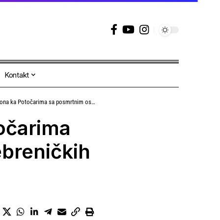
Kontakt
čarima sa posmrtnim ostacima deset srebreničkih žrtava
točarima
breničkih