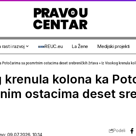
 rast i razvoj
REUC.eu
La Žene
Medijski projekti
ka Potočarima sa posmrtnim ostacima deset srebreničkih žrtava
»
Iz Visokog krenula kolona ka Poto
g krenula kolona ka Po
nim ostacima deset sre
Podeli
ano: 09.07.2026. 10:14