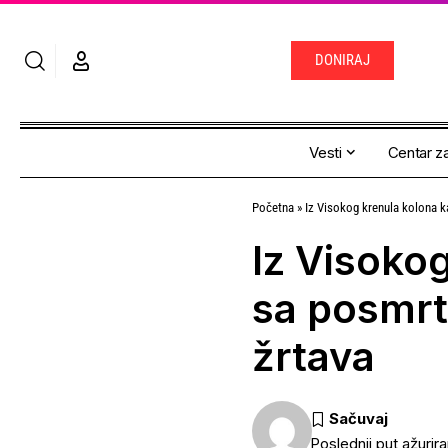
DONIRAJ
Vesti
Centar za
Početna
»
Iz Visokog krenula kolona 
Iz Visoko
sa posmrt
žrtava
Poslednji put ažurir