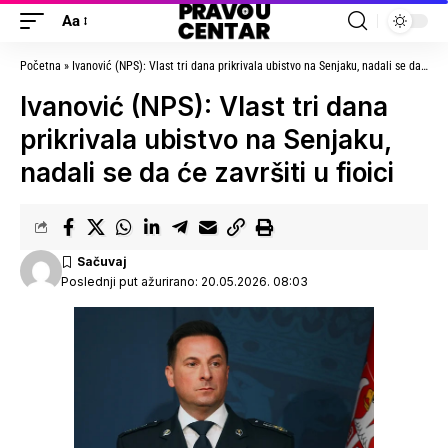
Aa
Početna
»
Ivanović (NPS): Vlast tri dana prikrivala ubistvo na Senjaku, nadali se da će završiti u fioici
Ivanović (NPS): Vlast tri dana
prikrivala ubistvo na Senjaku,
nadali se da će završiti u fioici
Poslednji put ažurirano: 20.05.2026. 08:03