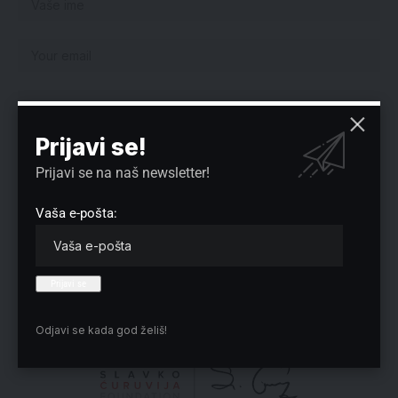
Prijavi se!
Sačuvaj moje ime, e-poštu i veb mesto u ovom pregledaču veba za
sledeći put kada komentarišem.
Prijavi se na naš newsletter!
Vaša e-pošta:
Izbor redakcije
Odjavi se kada god želiš!