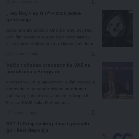
2 minuta čitanja
„Hey Boy Hey Girl“ – zvuk jedne
generacije
Autor: Branko Birčević Ono što „Hey Boy Hey
Girl“ čini posebnom jeste njen minimalistički,
ali izuzetno efektan pristup. Hipnotišući ritam…
3 minuta čitanja
Vučić dočekao predsednika UAE na
aerodromu u Beogradu
Predsednik Srbije Aleksandar Vučić objavio je
danas da je na beogradskom aerodromu
dočekao predsednika Ujedinjenih Arapskih
Emirata (UAE) šeika Mohameda…
1 minuta čitanja
SSP: U Srbiji svakog dana u proseku
gori šest deponija