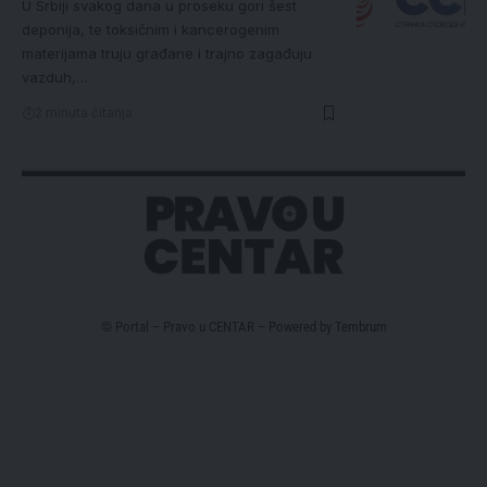
U Srbiji svakog dana u proseku gori šest
deponija, te toksičnim i kancerogenim
materijama truju građane i trajno zagađuju
vazduh,…
2 minuta čitanja
© Portal – Pravo u CENTAR – Powered by
Tembrum