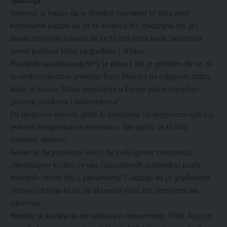
opozicija.
Ivanović je kazao da je Brnabić najmanje tri puta pred
kamerama kazala da će ta sednica biti zakazana što je i
danas ponovila rekavši da će to biti onda kada Skupština
završi poslove bitne za građane i državu.
Poslanik opozicionog NPS je pitao i šta je problem da se za
tu sednicu pozove premijer Đuro Macut i da odgovori zašto,
kako je kazao, Srbija najskuplje u Evropi plaća izgradnju
„puteva, stadiona i nadstrešnica“.
Po njegovim rečima, pitali bi premijera i o njegovom ručku u
jednom beogradskom restoranu, dan pošto je tu bilo
izvršeno ubistvo.
Rekao je da poslanici vlasti da svaki govor završavaju
„recitacijom koliko će nas (opozicionih poslanika) posle
narednih izbora biti u parlamentu“ i ukazao da je građanima
važnije od toga to da će aktuelna vlast biti smenjena na
izborima.
Brnabić je kazala da će sednica o nepoverenju Vladi, koju je