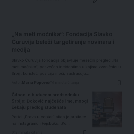
„Na meti moćnika“: Fondacija Slavko
Ćuruvija beleži targetiranje novinara i
medija
Slavko Ćuruvija fondacija objavljuje mesečni pregled „Na
meti moćnika“, posvećen incidentima u kojima zvaničnici u
Srbiji, koristeći poziciju moći, zastrašuju,…
Autor:
Maria Popović
1 minuta čitanja
Čitaoci o budućem predsedniku
Srbije: Đoković najčešće ime, mnogi
čekaju predlog studenata
Portal „Pravo u centar“ pitao je pratioce
na Instagramu i Fejsbuku: „Ko…
3 minuta čitanja