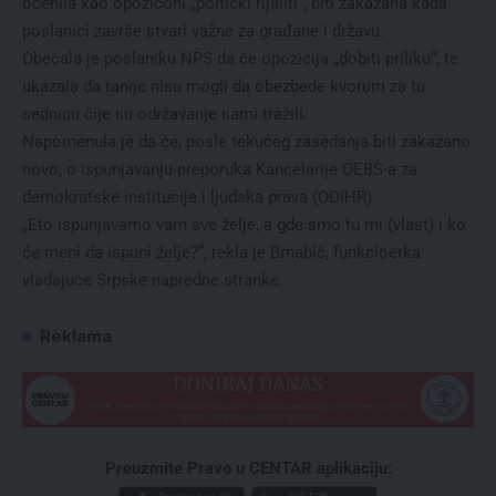
ocenila kao opoziconi „poltički rijaliti“, biti zakazana kada
poslanici završe stvari važne za građane i državu.
Obećala je poslaniku NPS da će opozicija „dobiti priliku“, te
ukazala da ranije nisu mogli da obezbede kvorum za tu
sednicu čije su održavanje sami tražili.
Napomenula je da će, posle tekućeg zasedanja biti zakazano
novo, o ispunjavanju preporuka Kancelarije OEBS-a za
demokratske institucije i ljudska prava (ODIHR).
„Eto ispunjavamo vam sve želje, a gde smo tu mi (vlast) i ko
će meni da ispuni želje?“, rekla je Brnabić, funkcioerka
vladajuće Srpske napredne stranke.
Reklama
Preuzmite Pravo u CENTAR aplikaciju: