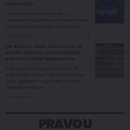
toka na Ušću
Jedna osoba teško je povređena u
saobraćajnoj nezgodi koja se dogodila noćas
kod kružnog toka na Ušću, rečeno je Beti…
0 minuta čitanja
UN eksperti: Srbija mora odmah da
prekine represiju nad studentskim
pokretom i zaštiti ljudska prava
Izvor: Ujedinjene nacije zvanični sajt. 04.
avgust 2025, Ženeva — Eksperti za ljudska
prava Ujedinjenih nacija izrazili su duboku
zabrinutost zbog sve…
3 minuta čitanja