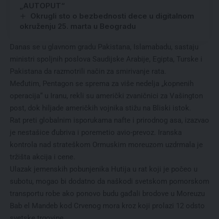
„AUTOPUT“
Okrugli sto o bezbednosti dece u digitalnom
okruženju 25. marta u Beogradu
Danas se u glavnom gradu Pakistana, Islamabadu, sastaju
ministri spoljnih poslova Saudijske Arabije, Egipta, Turske i
Pakistana da razmotrili način za smirivanje rata.
Međutim, Pentagon se sprema za više nedelja „kopnenih
operacija“ u Iranu, rekli su američki zvaničnici za Vašington
post, dok hiljade američkih vojnika stižu na Bliski istok.
Rat preti globalnim isporukama nafte i prirodnog asa, izazvao
je nestašice đubriva i poremetio avio-prevoz. Iranska
kontrola nad strateškom Ormuskim moreuzom uzdrmala je
tržišta akcija i cene.
Ulazak jemenskih pobunjenika Hutija u rat koji je počeo u
subotu, mogao bi dodatno da naškodi svetskom pomorskom
transportu robe ako ponovo budu gađali brodove u Moreuzu
Bab el Mandeb kod Crvenog mora kroz koji prolazi 12 odsto
svetske trgovine.