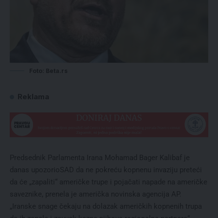
Foto: Beta.rs
Reklama
Predsednik Parlamenta Irana Mohamad Bager Kalibaf je
danas upozorioSAD da ne pokreću kopnenu invaziju preteći
da će „zapaliti“ američke trupe i pojačati napade na američke
saveznike, prenela je američka novinska agencija AP.
„Iranske snage čekaju na dolazak američkih kopnenih trupa