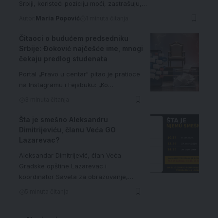
Srbiji, koristeći poziciju moći, zastrašuju,…
Autor:
Maria Popović
1 minuta čitanja
Čitaoci o budućem predsedniku
Srbije: Đoković najčešće ime, mnogi
čekaju predlog studenata
Portal „Pravo u centar“ pitao je pratioce
na Instagramu i Fejsbuku: „Ko…
3 minuta čitanja
Šta je smešno Aleksandru
Dimitrijeviću, članu Veća GO
Lazarevac?
Aleksandar Dimitrijević, član Veća
Gradske opštine Lazarevac i
koordinator Saveta za obrazovanje,…
5 minuta čitanja