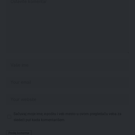
Sačuvaj moje ime, e-poštu i veb mesto u ovom pregledaču veba za
sledeći put kada komentarišem.