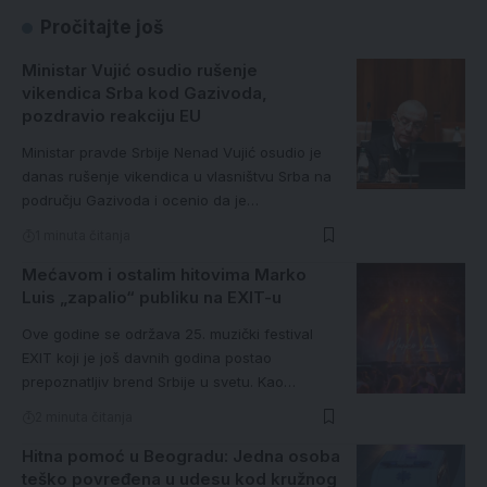
Pročitajte još
Ministar Vujić osudio rušenje
vikendica Srba kod Gazivoda,
pozdravio reakciju EU
Ministar pravde Srbije Nenad Vujić osudio je
danas rušenje vikendica u vlasništvu Srba na
području Gazivoda i ocenio da je…
1 minuta čitanja
Mećavom i ostalim hitovima Marko
Luis „zapalio“ publiku na EXIT-u
Ove godine se održava 25. muzički festival
EXIT koji je još davnih godina postao
prepoznatljiv brend Srbije u svetu. Kao…
2 minuta čitanja
Hitna pomoć u Beogradu: Jedna osoba
teško povređena u udesu kod kružnog