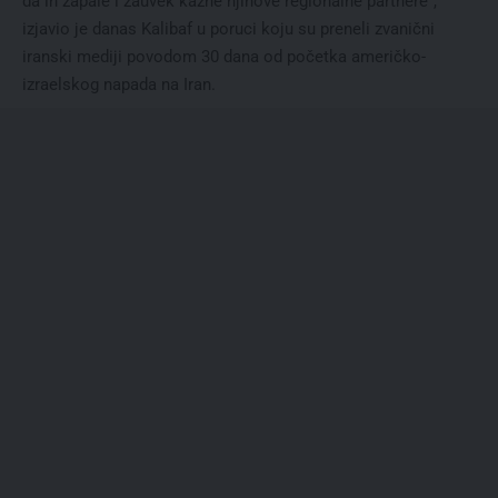
da ih zapale i zauvek kazne njihove regionalne partnere“,
izjavio je danas Kalibaf u poruci koju su preneli zvanični
iranski mediji povodom 30 dana od početka američko-
izraelskog napada na Iran.