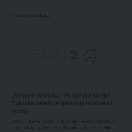
Izbor redakcije
„Na meti moćnika“: Fondacija Slavko
Ćuruvija beleži targetiranje novinara i
medija
Slavko Ćuruvija fondacija objavljuje mesečni pregled „Na
meti moćnika“, posvećen incidentima u kojima zvaničnici u