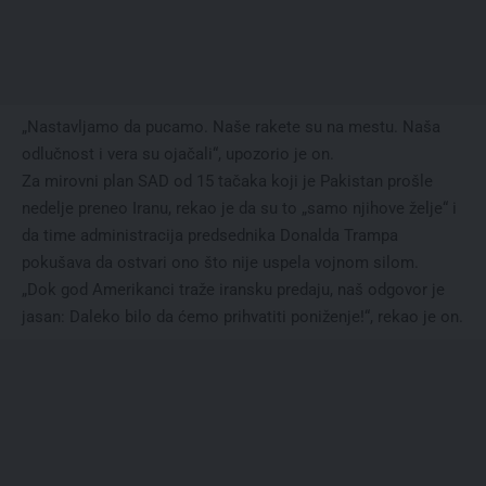
„Nastavljamo da pucamo. Naše rakete su na mestu. Naša
odlučnost i vera su ojačali“, upozorio je on.
Za mirovni plan SAD od 15 tačaka koji je Pakistan prošle
nedelje preneo Iranu, rekao je da su to „samo njihove želje“ i
da time administracija predsednika Donalda Trampa
pokušava da ostvari ono što nije uspela vojnom silom.
„Dok god Amerikanci traže iransku predaju, naš odgovor je
jasan: Daleko bilo da ćemo prihvatiti poniženje!“, rekao je on.