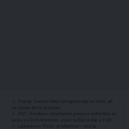
Tramp: Iranski lideri pregovaraju sa SAD, ali
se plaše da to priznaju
VST: Gordana Janićijević ponovo tužiteljka za
vezu sa Evrodžastom, a pet tužilaca ide u TOK
Lazarevac: Poziv građanima – slučaj