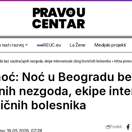
 rast i razvoj
REUC.eu
La Žene
Medijski projekti
 bez saobraćajnih nezgoda, ekipe intervenisale zbog hroničnih bolesnika
»
Hitna pomoć: Noć u Beogr
oć: Noć u Beogradu be
nih nezgoda, ekipe inte
ičnih bolesnika
Podeli
ano: 19.05.2026. 07:28