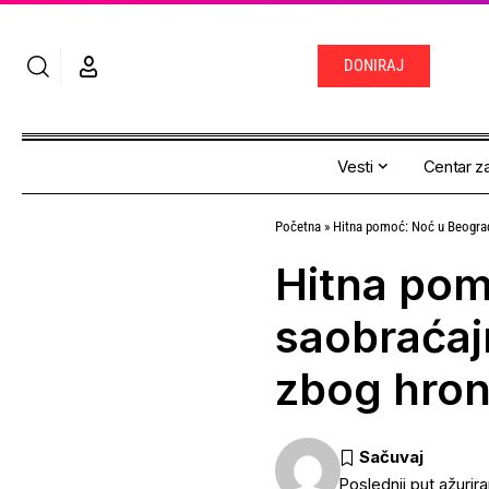
DONIRAJ
Vesti
Centar za
Početna
»
Hitna pomoć: Noć u Beogradu
Hitna pom
saobraćaj
zbog hron
Poslednji put ažurir