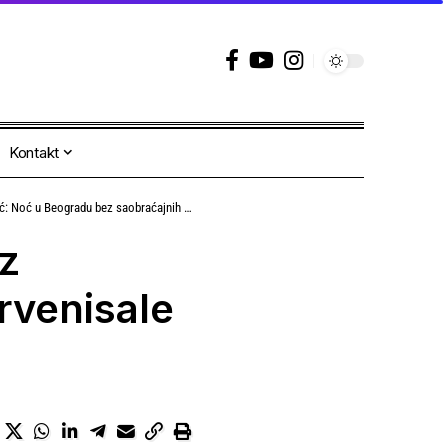
Kontakt
adu bez saobraćajnih nezgoda, ekipe intervenisale zbog hroničnih bolesnika
z
rvenisale