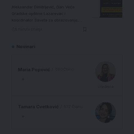
Aleksandar Dimitrijević, član Veća
Gradske opštine Lazarevac i
koordinator Saveta za obrazovanje,…
5 minuta čitanja
Novinari
Maria Popović
680 Članci
Urednica
Tamara Cvetković
577 Članci