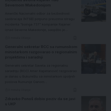
Severnom Makedonijom
Američki Nacionalni odbor za bezbednost
saobraćaja (NTSB) potpuno preuzima istragu
incidenta "boinga 737" kompanije Rajaner
iznad Severne Makedonije, saopštio je…
3 minuta čitanja
Generalni sekretar RCC sa rumunskom
ministarkom razgovarao o regionalnim
projektima i saradnji
Generalni sekretar Saveta za regionalnu
saradnju (RCC) Amer Kapetanović razgovarao
je danas u Bukureštu sa ministarkom spoljnih
poslova Rumunije Oanom…
3 minuta čitanja
Zdravko Ponoš dobio poziv da se javi
u UKP