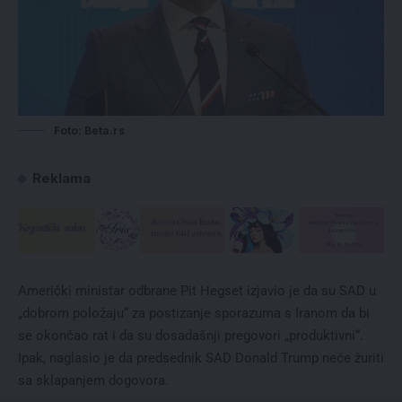
Foto: Beta.rs
Reklama
Američki ministar odbrane Pit Hegset izjavio je da su SAD u
„dobrom položaju“ za postizanje sporazuma s Iranom da bi
se okončao rat i da su dosadašnji pregovori „produktivni“.
Ipak, naglasio je da predsednik SAD Donald Trump neće žuriti
sa sklapanjem dogovora.