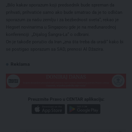
„Bilo kakav sporazum koji predsednik bude spreman da
prihvati, prihvatiće samo ako bude smatrao da je to odličan
sporazum za našu zemlju i za bezbednost sveta“, rekao je
Hegset novinarima u Singaporu gde je na međunarodnoj
konferenciji „Dijalog Šangra-La“ o odbrani.
On je takođe poručio da Iran „zna šta treba da uradi“ kako bi
se postigao sporazum sa SAD, prenosi Al Džazira.
Reklama
Preuzmite Pravo u CENTAR aplikaciju: