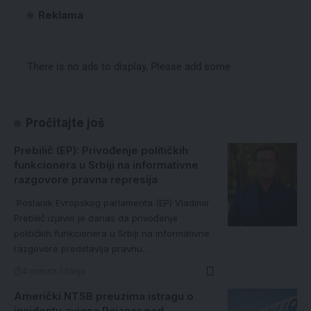
Reklama
There is no ads to display, Please add some
Pročitajte još
Prebilič (EP): Privođenje političkih
funkcionera u Srbiji na informativne
razgovore pravna represija
Poslanik Evropskog parlamenta (EP) Vladimir
Prebilič izjavio je danas da privođenje
političkih funkcionera u Srbiji na informativne
razgovore predstavlja pravnu…
4 minuta čitanja
Američki NTSB preuzima istragu o
incidentu aviona Rajaner nad