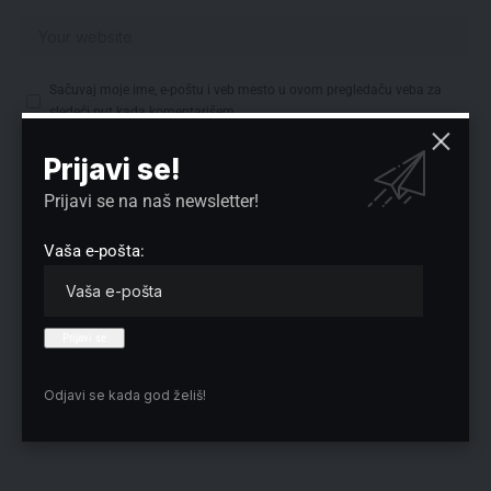
Sačuvaj moje ime, e-poštu i veb mesto u ovom pregledaču veba za
sledeći put kada komentarišem.
Prijavi se!
Prijavi se na naš newsletter!
Izbor redakcije
Vaša e-pošta:
Odjavi se kada god želiš!