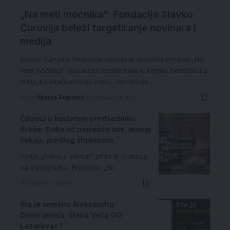
„Na meti moćnika“: Fondacija Slavko
Ćuruvija beleži targetiranje novinara i
medija
Slavko Ćuruvija fondacija objavljuje mesečni pregled „Na
meti moćnika“, posvećen incidentima u kojima zvaničnici u
Srbiji, koristeći poziciju moći, zastrašuju,…
Autor:
Maria Popović
1 minuta čitanja
Čitaoci o budućem predsedniku
Srbije: Đoković najčešće ime, mnogi
čekaju predlog studenata
Portal „Pravo u centar“ pitao je pratioce
na Instagramu i Fejsbuku: „Ko…
3 minuta čitanja
Šta je smešno Aleksandru
Dimitrijeviću, članu Veća GO
Lazarevac?