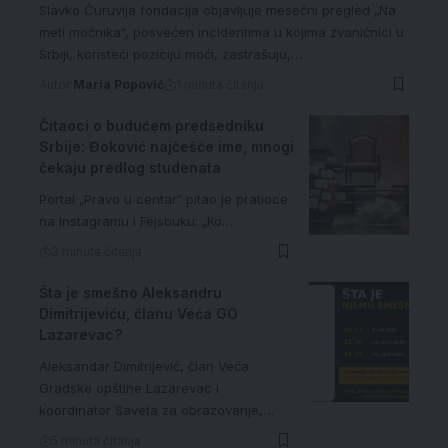
Slavko Ćuruvija fondacija objavljuje mesečni pregled „Na
meti moćnika“, posvećen incidentima u kojima zvaničnici u
Srbiji, koristeći poziciju moći, zastrašuju,…
Autor:
Maria Popović
1 minuta čitanja
Čitaoci o budućem predsedniku
Srbije: Đoković najčešće ime, mnogi
čekaju predlog studenata
Portal „Pravo u centar“ pitao je pratioce
na Instagramu i Fejsbuku: „Ko…
3 minuta čitanja
Šta je smešno Aleksandru
Dimitrijeviću, članu Veća GO
Lazarevac?
Aleksandar Dimitrijević, član Veća
Gradske opštine Lazarevac i
koordinator Saveta za obrazovanje,…
5 minuta čitanja