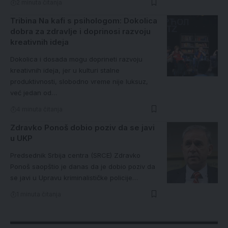
2 minuta čitanja
Tribina Na kafi s psihologom: Dokolica
dobra za zdravlje i doprinosi razvoju
kreativnih ideja
Dokolica i dosada mogu doprineti razvoju
kreativnih ideja, jer u kulturi stalne
produktivnosti, slobodno vreme nije luksuz,
već jedan od…
4 minuta čitanja
Zdravko Ponoš dobio poziv da se javi
u UKP
Predsednik Srbija centra (SRCE) Zdravko
Ponoš saopštio je danas da je dobio poziv da
se javi u Upravu kriminalističke policije…
1 minuta čitanja