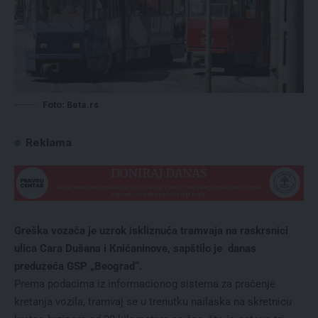
Foto: Beta.rs
Reklama
Greška vozača je uzrok iskliznuća tramvaja na raskrsnici
ulica Cara Dušana i Кnićaninove, sapštilo je danas
preduzeća GSP „Beograd“.
Prema podacima iz informacionog sistema za praćenje
kretanja vozila, tramvaj se u trenutku nailaska na skretnicu