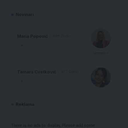
Novinari
Maria Popović
680 Članci
Urednica
Tamara Cvetković
577 Članci
Reklama
There is no ads to display, Please add some