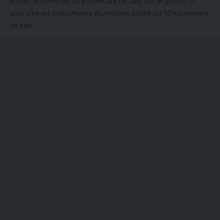
kretao brzinom od 28 kilometara na čas, što je gotovo tri
puta više od maksimalno dozvoljene brzine od 10 kilometara
na čas.