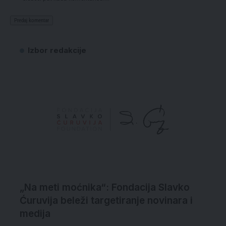
Izbor redakcije
„Na meti moćnika“: Fondacija Slavko
Ćuruvija beleži targetiranje novinara i
medija