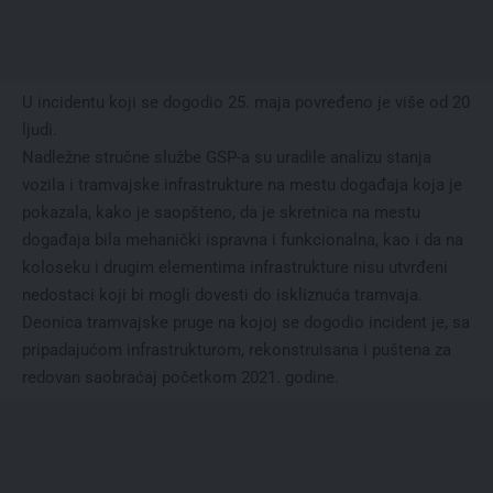
U incidentu koji se dogodio 25. maja povređeno je više od 20
ljudi.
Nadležne stručne službe GSP-a su uradile analizu stanja
vozila i tramvajske infrastrukture na mestu događaja koja je
pokazala, kako je saopšteno, da je skretnica na mestu
događaja bila mehanički ispravna i funkcionalna, kao i da na
koloseku i drugim elementima infrastrukture nisu utvrđeni
nedostaci koji bi mogli dovesti do iskliznuća tramvaja.
Deonica tramvajske pruge na kojoj se dogodio incident je, sa
pripadajućom infrastrukturom, rekonstruisana i puštena za
redovan saobraćaj početkom 2021. godine.