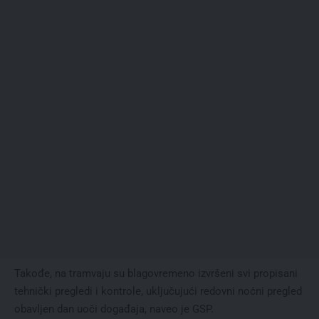
Takođe, na tramvaju su blagovremeno izvršeni svi propisani
tehnički pregledi i kontrole, uključujući redovni noćni pregled
obavljen dan uoči događaja, naveo je GSP.