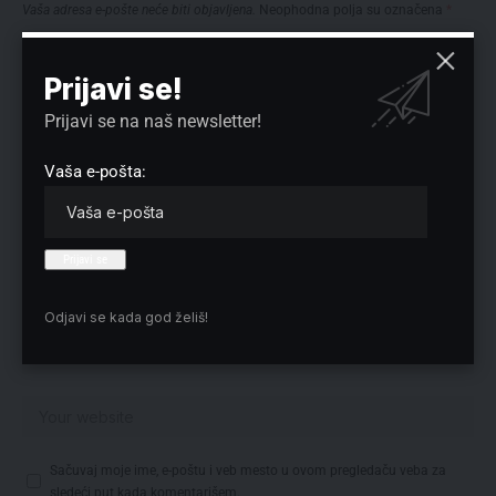
Vaša adresa e-pošte neće biti objavljena.
Neophodna polja su označena
*
Prijavi se!
Prijavi se na naš newsletter!
Vaša e-pošta:
Odjavi se kada god želiš!
Sačuvaj moje ime, e-poštu i veb mesto u ovom pregledaču veba za
sledeći put kada komentarišem.