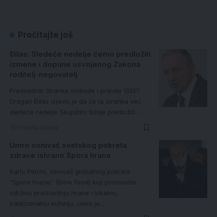
Pročitajte još
Đilas: Sledeće nedelje ćemo predložiti
izmene i dopune usvojenog Zakona
roditelj-negovatelj
Predsednik Stranke slobode i pravde (SSP)
Dragan Đilas izjavio je da će ta stranka već
sledeće nedelje Skupštini Srbije predložiti…
1 minuta čitanja
Umro osnivač svetskog pokreta
zdrave ishrane Spora hrana
Karlo Petrini, osnivač globalnog pokreta
"Spore hrane" (Slow Food) koji promoviše
održivu proizvodnju hrane i lokalnu,
tradicionalnu kuhinju, umro je…