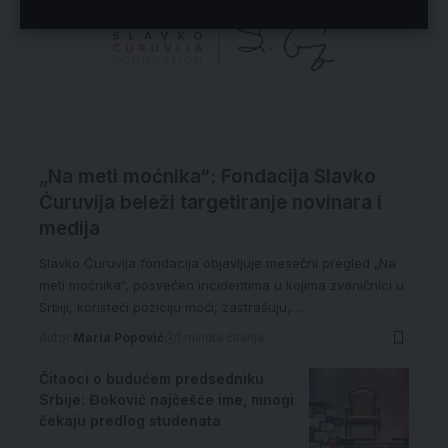
„Na meti moćnika“: Fondacija Slavko
Ćuruvija beleži targetiranje novinara i
medija
Slavko Ćuruvija fondacija objavljuje mesečni pregled „Na
meti moćnika“, posvećen incidentima u kojima zvaničnici u
Srbiji, koristeći poziciju moći, zastrašuju,…
Autor:
Maria Popović
1 minuta čitanja
Čitaoci o budućem predsedniku
Srbije: Đoković najčešće ime, mnogi
čekaju predlog studenata