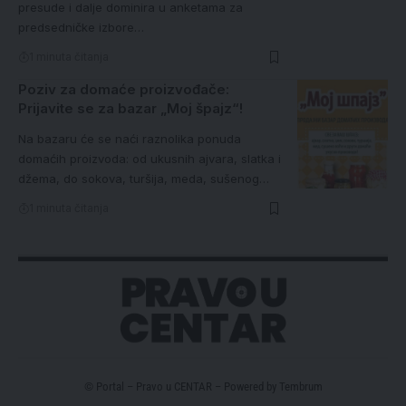
presude i dalje dominira u anketama za
predsedničke izbore…
1 minuta čitanja
Poziv za domaće proizvođače:
Prijavite se za bazar „Moj špajz“!
Na bazaru će se naći raznolika ponuda
domaćih proizvoda: od ukusnih ajvara, slatka i
džema, do sokova, turšija, meda, sušenog…
1 minuta čitanja
© Portal – Pravo u CENTAR – Powered by
Tembrum