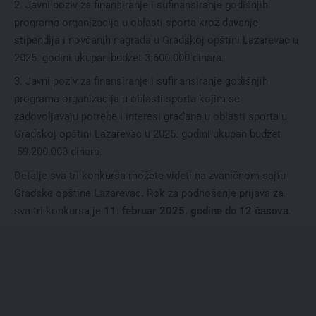
Javni poziv za finansiranje i sufinansiranje godišnjih
programa organizacija u oblasti sporta kroz davanje
stipendija i novčanih nagrada u Gradskoj opštini Lazarevac u
2025. godini ukupan budžet 3.600.000 dinara.
Javni poziv za finansiranje i sufinansiranje godišnjih
programa organizacija u oblasti sporta kojim se
zadovoljavaju potrebe i interesi građana u oblasti sporta u
Gradskoj opštini Lazarevac u 2025. godini ukupan budžet
59.200.000 dinara.
Detalje sva tri konkursa možete videti na zvaničnom sajtu
Gradske opštine Lazarevac
. Rok za podnošenje prijava za
sva tri konkursa je
11. februar 2025. godine do 12 časova
.