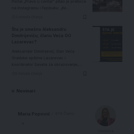
Portal „Pravo u centar“ pitao je pratioce
na Instagramu i Fejsbuku: „Ko…
3 minuta čitanja
Šta je smešno Aleksandru
Dimitrijeviću, članu Veća GO
Lazarevac?
Aleksandar Dimitrijević, član Veća
Gradske opštine Lazarevac i
koordinator Saveta za obrazovanje,…
5 minuta čitanja
Novinari
Maria Popović
679 Članci
Urednica