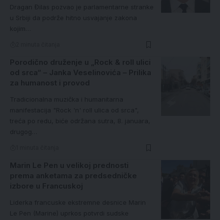
Dragan Đilas pozvao je parlamentarne stranke
u Srbiji da podrže hitno usvajanje zakona
kojim…
2 minuta čitanja
Porodično druženje u „Rock & roll ulici
od srca“ – Janka Veselinovića – Prilika
za humanost i provod
Tradicionalna muzička i humanitarna
manifestacija "Rock 'n' roll ulica od srca",
treća po redu, biće održana sutra, 8. januara,
drugog…
1 minuta čitanja
Marin Le Pen u velikoj prednosti
prema anketama za predsedničke
izbore u Francuskoj
Liderka francuske ekstremne desnice Marin
Le Pen (Marine) uprkos potvrdi sudske